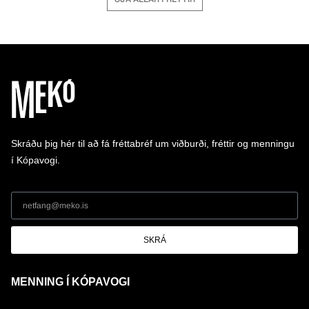
Skráðu þig hér til að fá fréttabréf um viðburði, fréttir og menningu
í Kópavogi.
SKRÁ
MENNING Í KÓPAVOGI