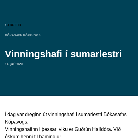
FRÉTTIR
BÓKASAFN KÓPAVOGS
Vinningshafi í sumarlestri
14. júlí 2020
Í dag var dreginn út vinningshafi í sumarlestri Bókasafns
Kópavogs.
Vinningshafinn í þessari viku er Guðrún Halldóra. Við
óskum henni til hamingju!