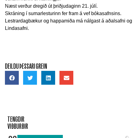
Næst verður dregið út þriðjudaginn 21. júlí.
Skráning í sumarlesturinn fer fram á vef bókasafnsins.
Lestrardagbækur og happamiða má nálgast á aðalsafni og
Lindasafni.
DEILDU ÞESSARI GREIN
TENGDIR
VIÐBURÐIR