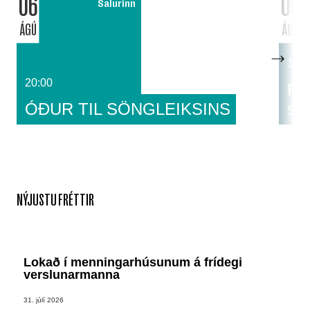
06
06
Salurinn
ÁGÚ
ÁGÚ
14:0
20:00
Fat
ÓÐUR TIL SÖNGLEIKSINS
sa
NÝJUSTU FRÉTTIR
Lokað í menningarhúsunum á frídegi
verslunarmanna
31. júlí 2026