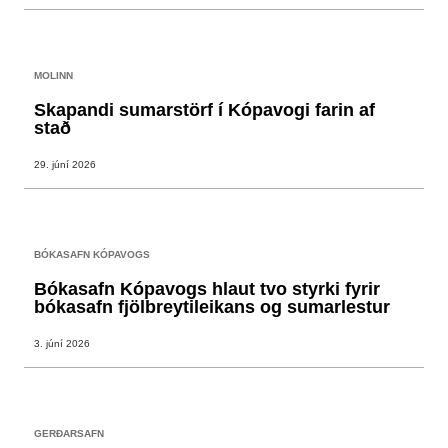
MOLINN
Skapandi sumarstörf í Kópavogi farin af
stað
29. júní 2026
BÓKASAFN KÓPAVOGS
Bókasafn Kópavogs hlaut tvo styrki fyrir
bókasafn fjölbreytileikans og sumarlestur
3. júní 2026
GERÐARSAFN