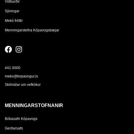
Viðburðir
Sýningar
Mekó fréttir
Menningarstefna Kópavogsbæjar
441 0000
meko@kopavogur.is
Skilmálar um vefkökur
MENNINGARSTOFNANIR
Bókasafn Kópavogs
Gerðarsafn