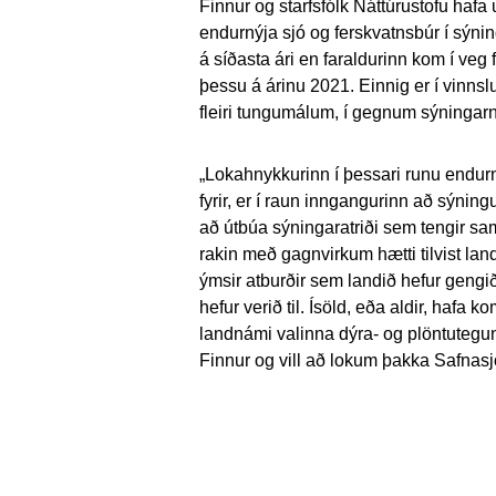
Finnur og starfsfólk Náttúrustofu hafa u
endurnýja sjó og ferskvatnsbúr í sýni
á síðasta ári en faraldurinn kom í veg
þessu á árinu 2021. Einnig er í vinnsl
fleiri tungumálum, í gegnum sýningarn
„Lokahnykkurinn í þessari runu endurn
fyrir, er í raun inngangurinn að sýnin
að útbúa sýningaratriði sem tengir sama
rakin með gagnvirkum hætti tilvist l
ýmsir atburðir sem landið hefur gengi
hefur verið til. Ísöld, eða aldir, hafa ko
landnámi valinna dýra- og plöntutegunda
Finnur og vill að lokum þakka Safnasjó