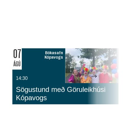
07
0
Bókasafn
Kópavogs
ÁGÚ
ÁG
14:30
1
Sögustund með Göruleikhúsi
G
Kópavogs
S