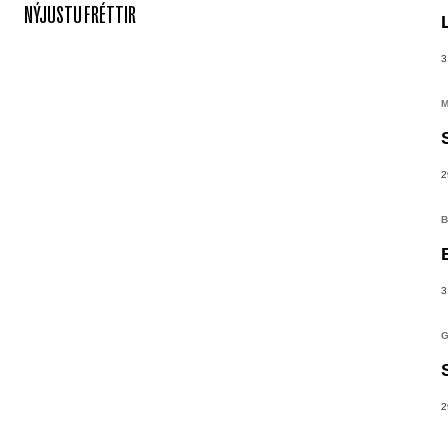
NÝJUSTU FRÉTTIR
3
M
2
B
3
G
2