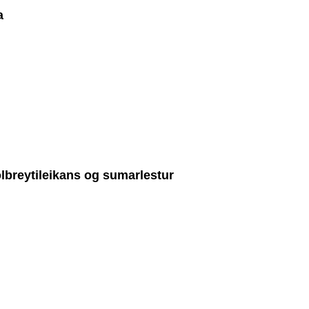
a
ölbreytileikans og sumarlestur