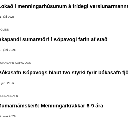
Lokað í menningarhúsunum á frídegi verslunarmann
1. júlí 2026
OLINN
Skapandi sumarstörf í Kópavogi farin af stað
9. júní 2026
ÓKASAFN KÓPAVOGS
Bókasafn Kópavogs hlaut tvo styrki fyrir bókasafn fj
. júní 2026
ERÐARSAFN
Sumarnámskeið: Menningarkrakkar 6-9 ára
9. maí 2026