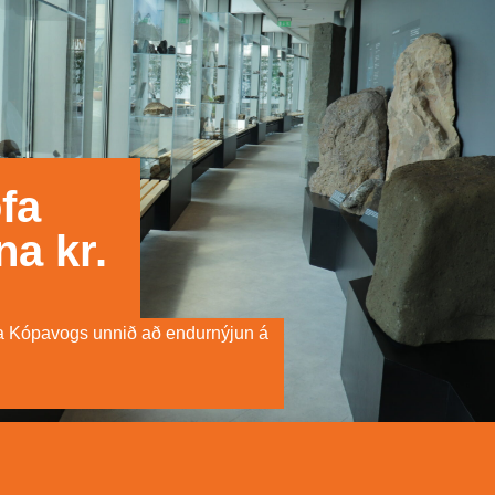
fa
na kr.
ofa Kópavogs unnið að endurnýjun á