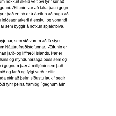
m nokkurt skeið velt því fyrir sér að
ngunni. Ætlunin var að taka þau í gegn
 fyrir það en þó er á áætlun að huga að
u leiðsagnarkerfi á ensku, og vonandi
ar sem byggir á notkun spjaldtölva.
ýjunar, sem við vorum að fá styrk
gum Náttúrufræðistofunnar. Ætlunin er
n jarð- og líffræði Íslands. Þar er
andsins og myndunarsaga þess sem og
ð í gegnum þær ármilljónir sem það
mið og farið og fylgt verður eftir
 eftir að þeirri síðustu lauk,“ segir
ði fyrir þeirra framlög í gegnum árin.