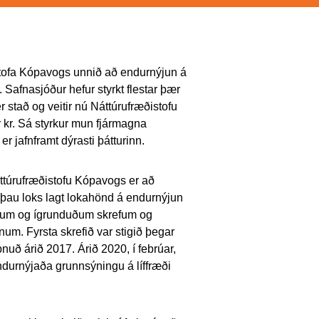
istofa Kópavogs unnið að endurnýjun á
Safnasjóður hefur styrkt flestar þær
 stað og veitir nú Náttúrufræðistofu
r kr. Sá styrkur mun fjármagna
jafnframt dýrasti þátturinn.
ttúrufræðistofu Kópavogs er að
au loks lagt lokahönd á endurnýjun
smáum og ígrunduðum skrefum og
num. Fyrsta skrefið var stigið þegar
nuð árið 2017. Árið 2020, í febrúar,
durnýjaða grunnsýningu á líffræði