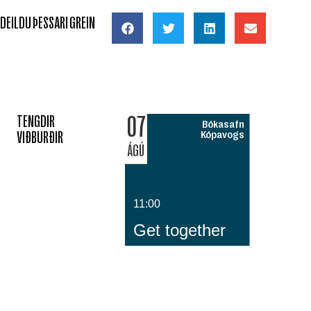
DEILDU ÞESSARI GREIN
07
TENGDIR
Bókasafn
VIÐBURÐIR
Kópavogs
ÁGÚ
11:00
Get together