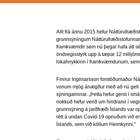
Allt frá árinu 2015 hefur Náttúrufræð
grunnsýningum Náttúrufræðistofunnar. 
framkvæmdir sem nú þegar hafa átt sér
öndvegisstyrk upp á tæpar 12 milljóni
lokahnykkinn í framkvæmdunum, sem er 
Finnur Ingimarsson forstöðumaður Ná
vonum mjög ánægður með að nú geti þ
sýningarinnar. „Þetta hefur gerst í 
nokkuð hefur verið um hindranir í vegi
grunnsýning á jarðfræði Íslands var op
rétt á undan Covid-19 opnuðum við en
Íslands, sem við köllum Heimkynni.“