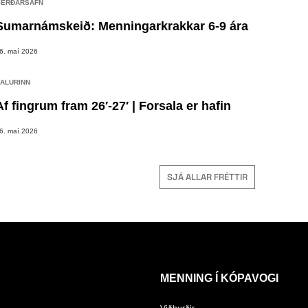
ERÐARSAFN
Sumarnámskeið: Menningarkrakkar 6-9 ára
6. maí 2026
ALURINN
Af fingrum fram 26′-27′ | Forsala er hafin
6. maí 2026
SJÁ ALLAR FRÉTTIR
MENNING Í KÓPAVOGI