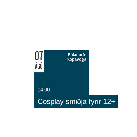
07
Bókasafn
Kópavogs
ÁGÚ
14:00
Cosplay smiðja fyrir 12+