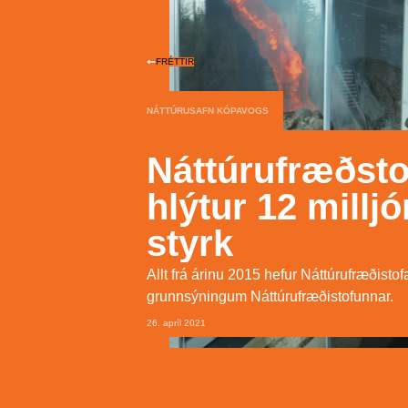
FRÉTTIR
NÁTTÚRUSAFN KÓPAVOGS
Náttúrufræðsto
hlýtur 12 milljó
styrk
Allt frá árinu 2015 hefur Náttúrufræðist
grunnsýningum Náttúrufræðistofunnar.
26. apríl 2021