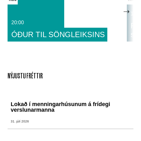
14:0
20:00
Fat
ÓÐUR TIL SÖNGLEIKSINS
sa
NÝJUSTU FRÉTTIR
Lokað í menningarhúsunum á frídegi
verslunarmanna
31. júlí 2026