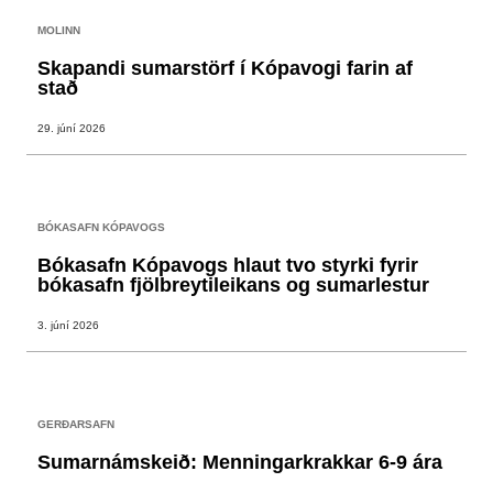
MOLINN
Skapandi sumarstörf í Kópavogi farin af
stað
29. júní 2026
BÓKASAFN KÓPAVOGS
Bókasafn Kópavogs hlaut tvo styrki fyrir
bókasafn fjölbreytileikans og sumarlestur
3. júní 2026
GERÐARSAFN
Sumarnámskeið: Menningarkrakkar 6-9 ára