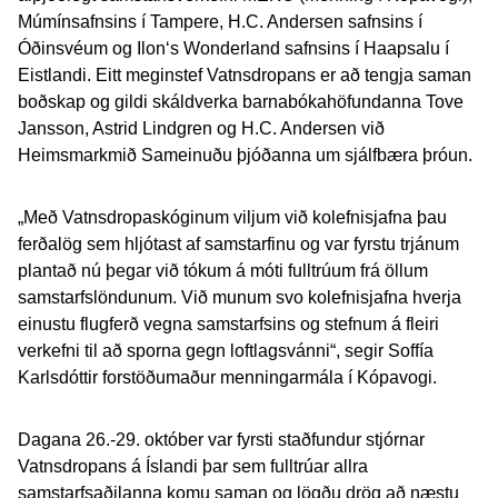
Múmínsafnsins í Tampere, H.C. Andersen safnsins í
Óðinsvéum og Ilon‘s Wonderland safnsins í Haapsalu í
Eistlandi. Eitt meginstef Vatnsdropans er að tengja saman
boðskap og gildi skáldverka barnabókahöfundanna Tove
Jansson, Astrid Lindgren og H.C. Andersen við
Heimsmarkmið Sameinuðu þjóðanna um sjálfbæra þróun.
„Með Vatnsdropaskóginum viljum við kolefnisjafna þau
ferðalög sem hljótast af samstarfinu og var fyrstu trjánum
plantað nú þegar við tókum á móti fulltrúum frá öllum
samstarfslöndunum. Við munum svo kolefnisjafna hverja
einustu flugferð vegna samstarfsins og stefnum á fleiri
verkefni til að sporna gegn loftlagsvánni“, segir Soffía
Karlsdóttir forstöðumaður menningarmála í Kópavogi.
Dagana 26.-29. október var fyrsti staðfundur stjórnar
Vatnsdropans á Íslandi þar sem fulltrúar allra
samstarfsaðilanna komu saman og lögðu drög að næstu