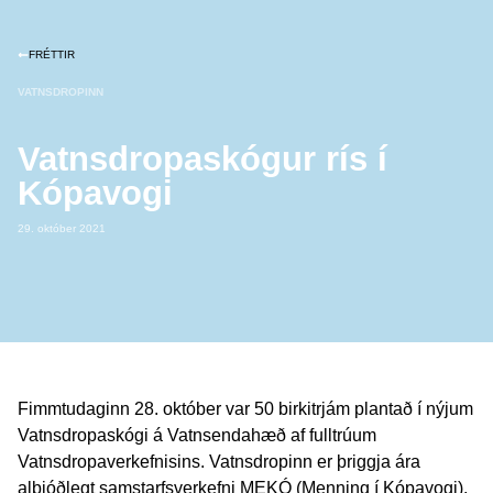
FRÉTTIR
VATNSDROPINN
Vatnsdropaskógur rís í
Kópavogi
29. október 2021
Fimmtudaginn 28. október var 50 birkitrjám plantað í nýjum
Vatnsdropaskógi á Vatnsendahæð af fulltrúum
Vatnsdropaverkefnisins. Vatnsdropinn er þriggja ára
alþjóðlegt samstarfsverkefni MEKÓ (Menning í Kópavogi),