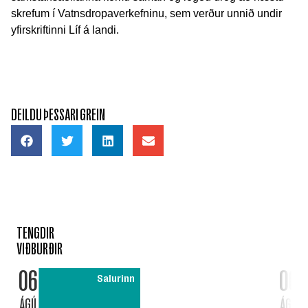
skrefum í Vatnsdropaverkefninu, sem verður unnið undir
yfirskriftinni Líf á landi.
DEILDU ÞESSARI GREIN
TENGDIR
VIÐBURÐIR
06
06
Salurinn
ÁGÚ
ÁGÚ