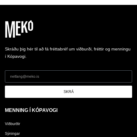
Skráðu þig hér til að fá fréttabréf um viðburði, fréttir og menningu
í Kópavogi.
SKRÁ
MENNING Í KÓPAVOGI
Viðburðir
Sýningar