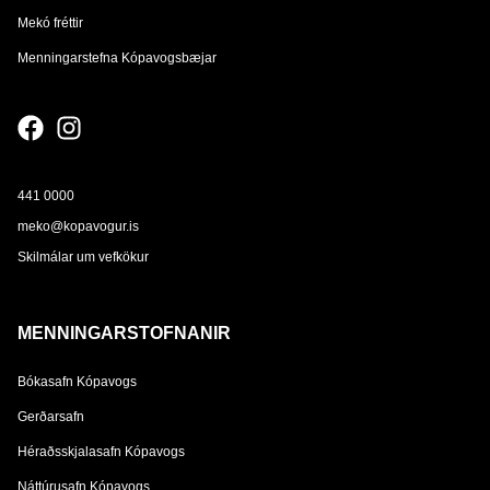
Mekó fréttir
Menningarstefna Kópavogsbæjar
441 0000
meko@kopavogur.is
Skilmálar um vefkökur
MENNINGARSTOFNANIR
Bókasafn Kópavogs
Gerðarsafn
Héraðsskjalasafn Kópavogs
Náttúrusafn Kópavogs