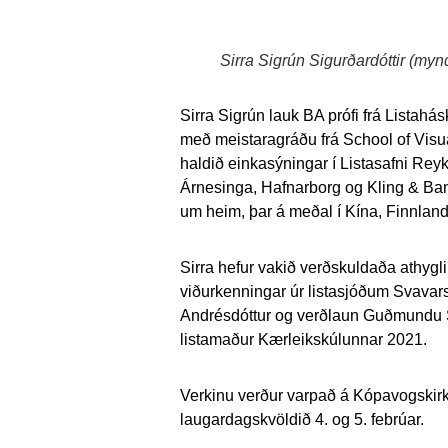
Sirra Sigrún Sigurðardóttir (mynd
Sirra Sigrún lauk BA prófi frá Listahás
með meistaragráðu frá School of Visu
haldið einkasýningar í Listasafni Reykj
Árnesinga, Hafnarborg og Kling & Bang
um heim, þar á meðal í Kína, Finnlan
Sirra hefur vakið verðskuldaða athygli f
viðurkenningar úr listasjóðum Svav
Andrésdóttur og verðlaun Guðmundu S. 
listamaður Kærleikskúlunnar 2021.
Verkinu verður varpað á Kópavogskirkj
laugardagskvöldið 4. og 5. febrúar.