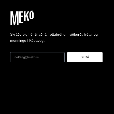
Skráðu þig hér til að fá fréttabréf um viðburði, fréttir og
menningu í Kópavogi.
SKRÁ