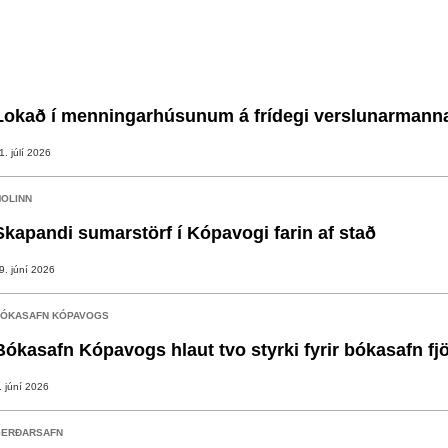
Lokað í menningarhúsunum á frídegi verslunarmann
1. júlí 2026
OLINN
Skapandi sumarstörf í Kópavogi farin af stað
9. júní 2026
ÓKASAFN KÓPAVOGS
Bókasafn Kópavogs hlaut tvo styrki fyrir bókasafn fj
. júní 2026
ERÐARSAFN