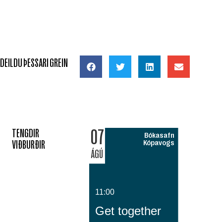
DEILDU ÞESSARI GREIN
07
TENGDIR
Bókasafn
VIÐBURÐIR
Kópavogs
ÁGÚ
11:00
Get together