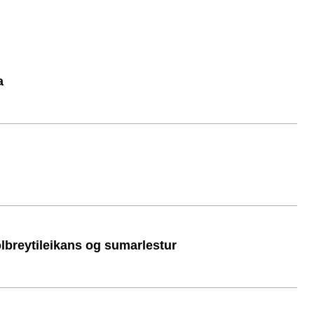
a
ölbreytileikans og sumarlestur