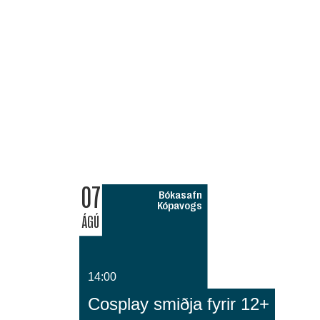
07
Bókasafn
Kópavogs
ÁGÚ
14:00
Cosplay smiðja fyrir 12+