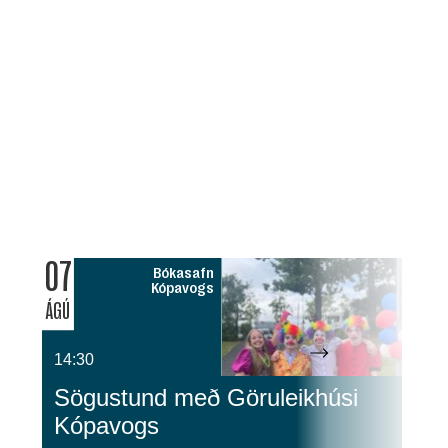
07
0
Bókasafn
Kópavogs
ÁGÚ
ÁG
14:30
1
Sögustund með Göruleikhúsi
G
Kópavogs
S