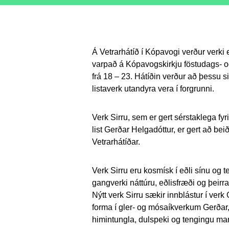
Á Vetrarhátíð í Kópavogi verður verki e
varpað á Kópavogskirkju föstudags- og
frá 18 – 23. Hátíðin verður að þessu 
listaverk utandyra vera í forgrunni.
Verk Sirru, sem er gert sérstaklega fyr
list Gerðar Helgadóttur, er gert að bei
Vetrarhátíðar.
Verk Sirru eru kosmísk í eðli sínu og 
gangverki náttúru, eðlisfræði og þeir
Nýtt verk Sirru sækir innblástur í verk 
forma í gler- og mósaíkverkum Gerðar,
himintungla, dulspeki og tengingu ma