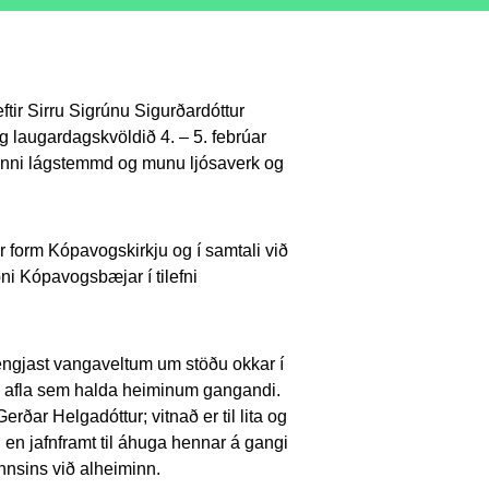
ftir Sirru Sigrúnu Sigurðardóttur
 laugardagskvöldið 4. – 5. febrúar
sinni lágstemmd og munu ljósaverk og
ir form Kópavogskirkju og í samtali við
ðni Kópavogsbæjar í tilefni
tengjast vangaveltum um stöðu okkar í
ra afla sem halda heiminum gangandi.
Gerðar Helgadóttur; vitnað er til lita og
 en jafnframt til áhuga hennar á gangi
nnsins við alheiminn.