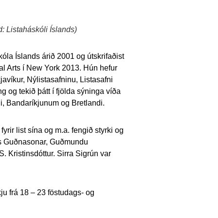
: Listaháskóli Íslands)
kóla Íslands árið 2001 og útskrifaðist
al Arts í New York 2013. Hún hefur
avíkur, Nýlistasafninu, Listasafni
 og tekið þátt í fjölda sýninga víða
di, Bandaríkjunum og Bretlandi.
yrir list sína og m.a. fengið styrki og
ars Guðnasonar, Guðmundu
Kristinsdóttur. Sirra Sigrún var
u frá 18 – 23 föstudags- og