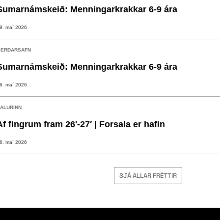
Sumarnámskeið: Menningarkrakkar 6-9 ára
9. maí 2026
ERÐARSAFN
Sumarnámskeið: Menningarkrakkar 6-9 ára
6. maí 2026
ALURINN
Af fingrum fram 26′-27′ | Forsala er hafin
6. maí 2026
SJÁ ALLAR FRÉTTIR