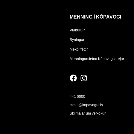
MENNING Í KÓPAVOGI
Viðburðir
Sýningar
Mekó fréttir
Menningarstefna Kópavogsbæjar
441 0000
meko@kopavogur.is
Skilmálar um vefkökur