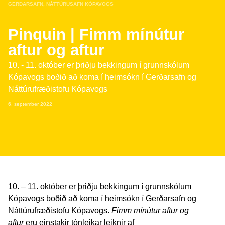
GERÐARSAFN
,
NÁTTÚRUSAFN KÓPAVOGS
Pinquin | Fimm mínútur
aftur og aftur
10. - 11. október er þriðju bekkingum í grunnskólum
Kópavogs boðið að koma í heimsókn í Gerðarsafn og
Náttúrufræðistofu Kópavogs
6. september 2022
10. – 11. október er þriðju bekkingum í grunnskólum
Kópavogs boðið að koma í heimsókn í Gerðarsafn og
Náttúrufræðistofu Kópavogs.
Fimm mínútur aftur og
aftur
eru einstakir tónleikar leiknir af