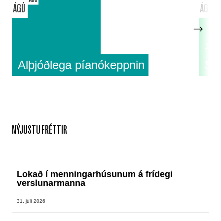
ÁGÚ
ÁGÚ
18:0
Alþjóðlega píanókeppnin
Su
NÝJUSTU FRÉTTIR
Lokað í menningarhúsunum á frídegi
verslunarmanna
31. júlí 2026