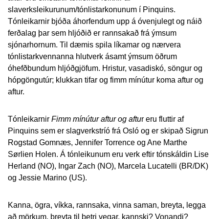
slaverksleikurunum/tónlistarkonunum í Pinquins.
Tónleikarnir bjóða áhorfendum upp á óvenjulegt og náið
ferðalag þar sem hljóðið er rannsakað frá ýmsum
sjónarhornum. Til dæmis spila líkamar og nærvera
tónlistarkvennanna hlutverk ásamt ýmsum öðrum
óhefðbundum hljóðgjöfum. Hristur, vasadiskó, söngur og
hópgöngutúr; klukkan tifar og fimm mínútur koma aftur og
aftur.
Tónleikarnir
Fimm mínútur aftur og aftu
r eru fluttir af
Pinquins sem er slagverkstríó frá Osló og er skipað Sigrun
Rogstad Gomnæs, Jennifer Torrence og Ane Marthe
Sørlien Holen. Á tónleikunum eru verk eftir tónskáldin Lise
Herland (NO), Ingar Zach (NO), Marcela Lucatelli (BR/DK)
og Jessie Marino (US).
Kanna, ögra, víkka, rannsaka, vinna saman, breyta, legga
að mörkum, breyta til betri vegar, kannski? Vonandi?