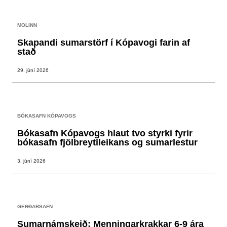
MOLINN
Skapandi sumarstörf í Kópavogi farin af
stað
29. júní 2026
BÓKASAFN KÓPAVOGS
Bókasafn Kópavogs hlaut tvo styrki fyrir
bókasafn fjölbreytileikans og sumarlestur
3. júní 2026
GERÐARSAFN
Sumarnámskeið: Menningarkrakkar 6-9 ára