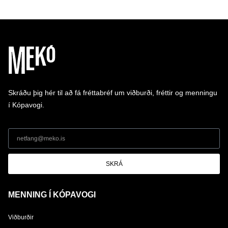
Skráðu þig hér til að fá fréttabréf um viðburði, fréttir og menningu
í Kópavogi.
SKRÁ
MENNING Í KÓPAVOGI
Viðburðir