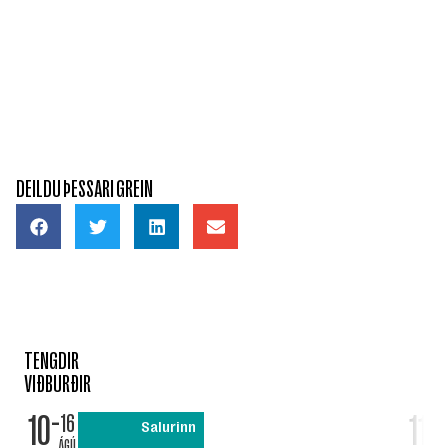
DEILDU ÞESSARI GREIN
TENGDIR
VIÐBURÐIR
10
11
16
Salurinn
ÁGÚ