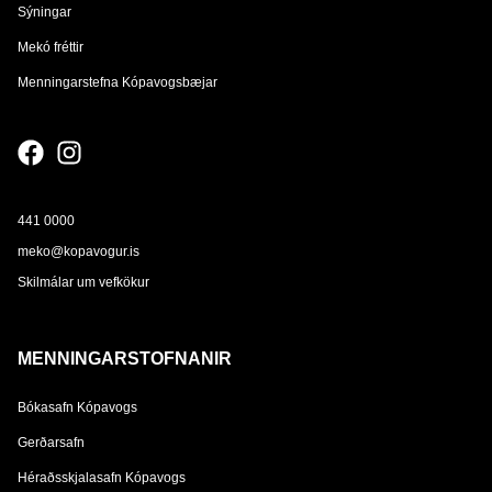
Sýningar
Mekó fréttir
Menningarstefna Kópavogsbæjar
441 0000
meko@kopavogur.is
Skilmálar um vefkökur
MENNINGARSTOFNANIR
Bókasafn Kópavogs
Gerðarsafn
Héraðsskjalasafn Kópavogs