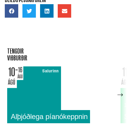
TENGDIR
VIÐBURÐIR
10
11
16
Salurinn
ÁGÚ
ÁGÚ
ÁGÚ
18:0
Alþjóðlega píanókeppnin
Su