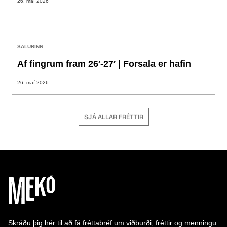
26. maí 2026
SALURINN
Af fingrum fram 26′-27′ | Forsala er hafin
26. maí 2026
SJÁ ALLAR FRÉTTIR
Skráðu þig hér til að fá fréttabréf um viðburði, fréttir og menningu