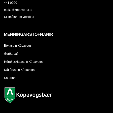
441 0000
meko@kopavogur.is
Skilmálar um vefkökur
MENNINGARSTOFNANIR
Bókasafn Kópavogs
Gerðarsafn
Héraðsskjalasafn Kópavogs
Náttúrusafn Kópavogs
Salurinn