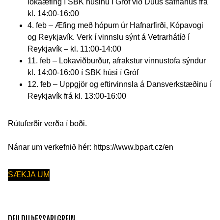
lokaæfing í SBK húsinu í Gróf við Duus safnahús frá
kl. 14:00-16:00
4. feb – Æfing með hópum úr Hafnarfirði, Kópavogi
og Reykjavík. Verk í vinnslu sýnt á Vetrarhátíð í
Reykjavík – kl. 11:00-14:00
11. feb – Lokaviðburður, afrakstur vinnustofa sýndur
kl. 14:00-16:00 í SBK húsi í Gróf
12. feb – Uppgjör og eftirvinnsla á Dansverkstæðinu í
Reykjavík frá kl. 13:00-16:00
Rútuferðir verða í boði.
Nánar um verkefnið hér:
https://www.bpart.cz/en
SÆKJA UM
DEILDU ÞESSARI GREIN