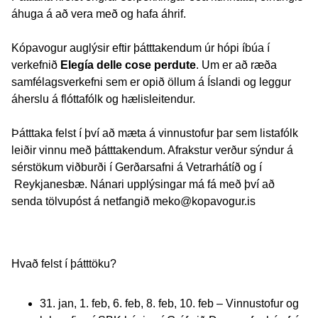
áhuga á að vera með og hafa áhrif.
Kópavogur auglýsir eftir þátttakendum úr hópi íbúa í
verkefnið
Elegía delle cose perdute
. Um er að ræða
samfélagsverkefni sem er opið öllum á Íslandi og leggur
áherslu á flóttafólk og hælisleitendur.
Þátttaka felst í því að mæta á vinnustofur þar sem listafólk
leiðir vinnu með þátttakendum. Afrakstur verður sýndur á
sérstökum viðburði í Gerðarsafni á Vetrarhátíð og í
Reykjanesbæ. Nánari upplýsingar má fá með því að
senda tölvupóst á netfangið
meko@kopavogur.is
Hvað felst í þátttöku?
31. jan, 1. feb, 6. feb, 8. feb, 10. feb – Vinnustofur og