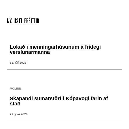
NÝJUSTU FRÉTTIR
Lokað í menningarhúsunum á frídegi
verslunarmanna
31. júlí 2026
MOLINN
Skapandi sumarstörf í Kópavogi farin af
stað
29. júní 2026