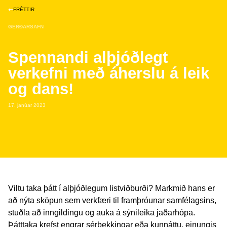
FRÉTTIR
GERÐARSAFN
Spennandi alþjóðlegt
verkefni með áherslu á leik
og dans!
17. janúar 2023
Viltu taka þátt í alþjóðlegum listviðburði? Markmið hans er
að nýta sköpun sem verkfæri til framþróunar samfélagsins,
stuðla að inngildingu og auka á sýnileika jaðarhópa.
Þátttaka krefst engrar sérþekkingar eða kunnáttu, einungis