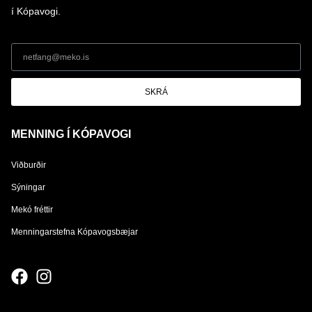
í Kópavogi.
SKRÁ
MENNING Í KÓPAVOGI
Viðburðir
Sýningar
Mekó fréttir
Menningarstefna Kópavogsbæjar