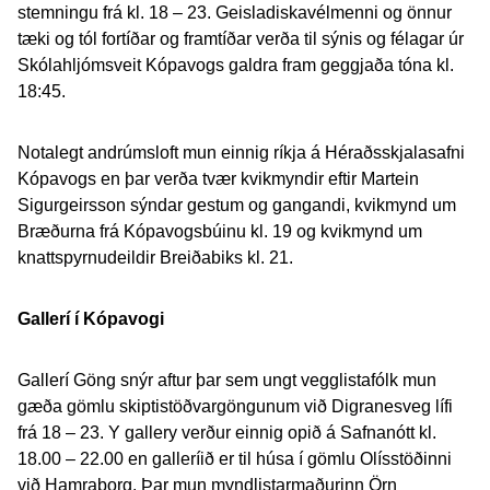
stemningu frá kl. 18 – 23. Geisladiskavélmenni og önnur
tæki og tól fortíðar og framtíðar verða til sýnis og félagar úr
Skólahljómsveit Kópavogs galdra fram geggjaða tóna kl.
18:45.
Notalegt andrúmsloft mun einnig ríkja á Héraðsskjalasafni
Kópavogs en þar verða tvær kvikmyndir eftir Martein
Sigurgeirsson sýndar gestum og gangandi, kvikmynd um
Bræðurna frá Kópavogsbúinu kl. 19 og kvikmynd um
knattspyrnudeildir Breiðabiks kl. 21.
Gallerí í Kópavogi
Gallerí Göng snýr aftur þar sem ungt vegglistafólk mun
gæða gömlu skiptistöðvargöngunum við Digranesveg lífi
frá 18 – 23. Y gallery verður einnig opið á Safnanótt kl.
18.00 – 22.00 en galleríið er til húsa í gömlu Olísstöðinni
við Hamraborg. Þar mun myndlistarmaðurinn Örn