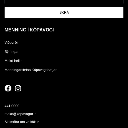
SKRÁ
MENNING Í KÓPAVOGI
Viðburðir
Sýningar
Mekó fréttir
Menningarstefna Kópavogsbæjar
441 0000
meko@kopavogur.is
Skilmálar um vefkökur