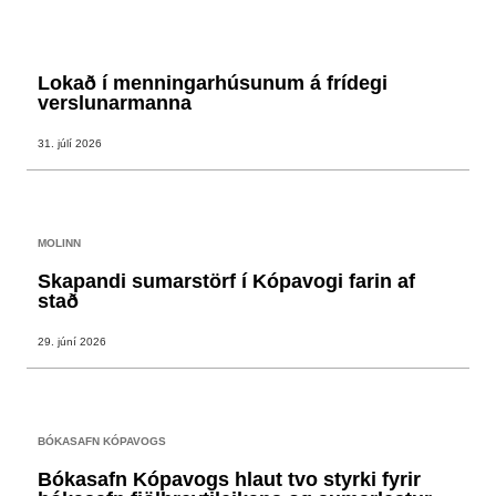
Lokað í menningarhúsunum á frídegi
verslunarmanna
31. júlí 2026
MOLINN
Skapandi sumarstörf í Kópavogi farin af
stað
29. júní 2026
BÓKASAFN KÓPAVOGS
Bókasafn Kópavogs hlaut tvo styrki fyrir