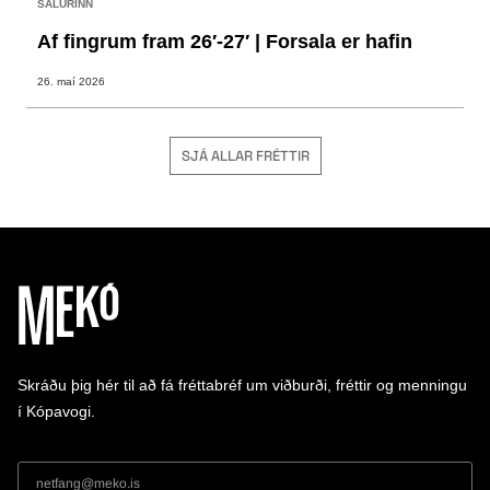
SALURINN
Af fingrum fram 26′-27′ | Forsala er hafin
26. maí 2026
SJÁ ALLAR FRÉTTIR
Skráðu þig hér til að fá fréttabréf um viðburði, fréttir og menningu
í Kópavogi.