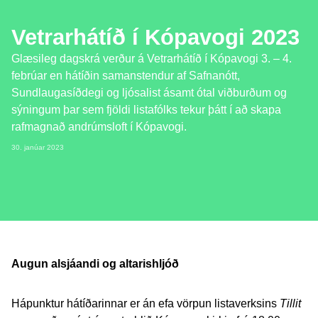
Vetrarhátíð í Kópavogi 2023
Glæsileg dagskrá verður á Vetrarhátíð í Kópavogi 3. – 4.
febrúar en hátíðin samanstendur af Safnanótt,
Sundlaugasíðdegi og ljósalist ásamt ótal viðburðum og
sýningum þar sem fjöldi listafólks tekur þátt í að skapa
rafmagnað andrúmsloft í Kópavogi.
30. janúar 2023
Augun alsjáandi og altarishljóð
Hápunktur hátíðarinnar er án efa vörpun listaverksins
Tillit