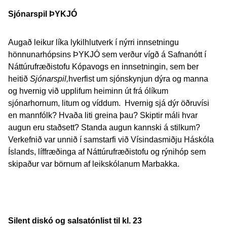
Sjónarspil ÞYKJÓ
Augað leikur líka lykilhlutverk í nýrri innsetningu
hönnunarhópsins ÞYKJÓ sem verður vígð á Safnanótt í
Náttúrufræðistofu Kópavogs en innsetningin, sem ber
heitið
Sjónarspil,
hverfist um sjónskynjun dýra og manna
og hvernig við upplifum heiminn út frá ólíkum
sjónarhornum, litum og víddum. Hvernig sjá dýr öðruvísi
en mannfólk? Hvaða liti greina þau? Skiptir máli hvar
augun eru staðsett? Standa augun kannski á stilkum?
Verkefnið var unnið í samstarfi við Vísindasmiðju Háskóla
Íslands, líffræðinga af Náttúrufræðistofu og rýnihóp sem
skipaður var börnum af leikskólanum Marbakka.
Silent diskó og salsatónlist til kl. 23