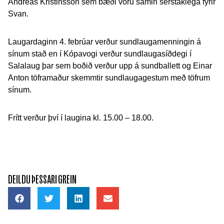
Andreas Kristinsson sem bæði voru samin sérstaklega fyrir
Svan.
Laugardaginn 4. febrúar verður sundlaugamenningin á
sínum stað en í Kópavogi verður sundlaugasíðdegi í
Salalaug þar sem boðið verður upp á sundballett og Einar
Anton töframaður skemmtir sundlaugagestum með töfrum
sínum.
Frítt verður því í laugina kl. 15.00 – 18.00.
DEILDU ÞESSARI GREIN