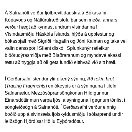
Á Safnanótt verður fjölbreytt dagskrá á Bókasafni
Kópavogs og Náttúrufræðistofu þar sem meðal annars
verður hægt að kynnast undrum vísindanna í
Vísindasmiðju Háskóla Íslands, hlýða á upplestur og
bókaspjall með Sigríði Hagalín og Jóni Kalman og taka vel
valin dansspor í Silent diskó. Splunkunýr ratleikur,
blöðrudýrasmiðja með Blaðraranum og myndavélakassi
ættu að tryggja að öll geta fundið eitthvað við sitt hæfi.
Í Gerðarsafni stendur yfir glæný sýning,
Að rekja brot
(
Tracing Fragments
) en ókeypis er á sýninguna í tilefni
Safnanætur. Mezzósópransöngkonan Hildigunnur
Einarsdóttir mun varpa ljósi á sýninguna í gegnum tónlist í
söngleiðsögn á Safnanótt. Í Gerðarsafni verður einnig
boðið upp á sívinsæla fjölskyldusmiðju í sólarprenti undir
leiðsögn Hjördísar Höllu Eyþórsdóttur.