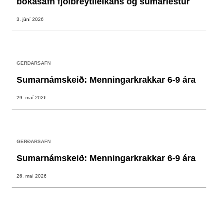
bókasafn fjölbreytileikans og sumarlestur
3. júní 2026
GERÐARSAFN
Sumarnámskeið: Menningarkrakkar 6-9 ára
29. maí 2026
GERÐARSAFN
Sumarnámskeið: Menningarkrakkar 6-9 ára
26. maí 2026