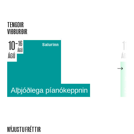
TENGDIR
VIÐBURÐIR
10
11
16
Salurinn
ÁGÚ
ÁGÚ
ÁGÚ
18:0
Alþjóðlega píanókeppnin
Su
NÝJUSTU FRÉTTIR