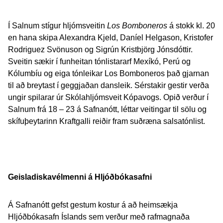
Í Salnum stígur hljómsveitin
Los Bomboneros
á stokk kl. 20
en hana skipa Alexandra Kjeld, Daníel Helgason, Kristofer
Rodriguez Svönuson og Sigrún Kristbjörg Jónsdóttir.
Sveitin sækir í funheitan tónlistararf Mexíkó, Perú og
Kólumbíu og eiga tónleikar Los Bomboneros það gjarnan
til að breytast í geggjaðan dansleik. Sérstakir gestir verða
ungir spilarar úr Skólahljómsveit Kópavogs. Opið verður í
Salnum frá 18 – 23 á Safnanótt, léttar veitingar til sölu og
skífuþeytarinn Kraftgalli reiðir fram suðræna salsatónlist.
Geisladiskavélmenni á Hljóðbókasafni
Á Safnanótt gefst gestum kostur á að heimsækja
Hljóðbókasafn Íslands sem verður með rafmagnaða