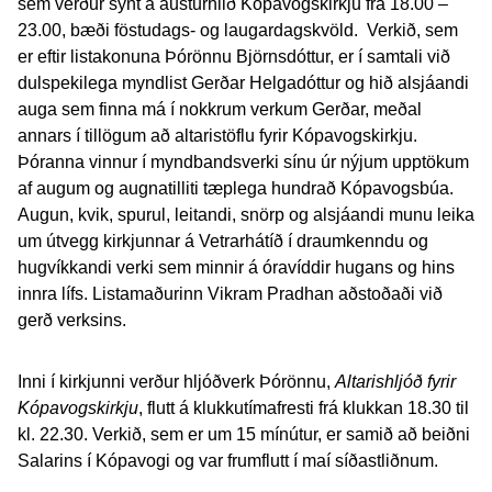
sem verður sýnt á austurhlið Kópavogskirkju frá 18.00 –
23.00, bæði föstudags- og laugardagskvöld. Verkið, sem
er eftir listakonuna Þórönnu Björnsdóttur, er í samtali við
dulspekilega myndlist Gerðar Helgadóttur og hið alsjáandi
auga sem finna má í nokkrum verkum Gerðar, meðal
annars í tillögum að altaristöflu fyrir Kópavogskirkju.
Þóranna vinnur í myndbandsverki sínu úr nýjum upptökum
af augum og augnatilliti tæplega hundrað Kópavogsbúa.
Augun, kvik, spurul, leitandi, snörp og alsjáandi munu leika
um útvegg kirkjunnar á Vetrarhátíð í draumkenndu og
hugvíkkandi verki sem minnir á óravíddir hugans og hins
innra lífs. Listamaðurinn Vikram Pradhan aðstoðaði við
gerð verksins.
Inni í kirkjunni verður hljóðverk Þórönnu,
Altarishljóð fyrir
Kópavogskirkju
, flutt á klukkutímafresti frá klukkan 18.30 til
kl. 22.30. Verkið, sem er um 15 mínútur, er samið að beiðni
Salarins í Kópavogi og var frumflutt í maí síðastliðnum.