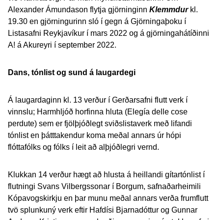
Alexander Ámundason flytja gjörninginn
Klemmdur
kl.
19.30 en gjörningurinn sló í gegn á Gjörningaþoku í
Listasafni Reykjavíkur í mars 2022 og á gjörningahátíðinni
A! á Akureyri í september 2022.
Dans, tónlist og sund á laugardegi
Á laugardaginn kl. 13 verður í Gerðarsafni flutt verk í
vinnslu; Harmhljóð horfinna hluta (Elegía delle cose
perdute) sem er fjölþjóðlegt sviðslistaverk með lifandi
tónlist en þátttakendur koma meðal annars úr hópi
flóttafólks og fólks í leit að alþjóðlegri vernd.
Klukkan 14 verður hægt að hlusta á heillandi gítartónlist í
flutningi Svans Vilbergssonar í Borgum, safnaðarheimili
Kópavogskirkju en þar munu meðal annars verða frumflutt
tvö splunkuný verk eftir Hafdísi Bjarnadóttur og Gunnar