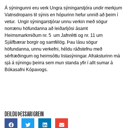
Á sýningunni eru verk Ungra sýningarstjóra undir merkjum
Vatnsdropans til sýnis en hópurinn hefur unnið að þeim í
vetur. Ungir sýningarstjórar unnu verkin með sögur
norrænu höfundanna að leiðarljósi ásamt
Heimsmarkmiðum nr. 5 um Jafnrétti og nr. 11 um
Sjálfbærar borgir og samfélög. Þau lásu sögur
höfundanna, unnu verkefni, héldu ráðstefnu með
sérfræðingum og heimsóttu listasýningar. Afraksturinn má
sjá á sýningu þeirra sem mun standa yfir í allt sumar á
Bókasafni Kópavogs.
DEILDU ÞESSARI GREIN