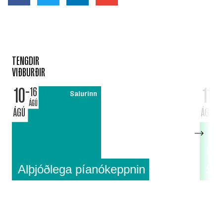
TENGDIR
VIÐBURÐIR
10
11
16
Salurinn
ÁGÚ
ÁGÚ
ÁGÚ
18:0
Alþjóðlega píanókeppnin
Su