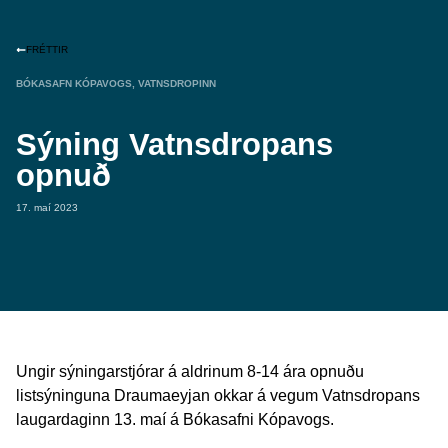
FRÉTTIR
BÓKASAFN KÓPAVOGS
,
VATNSDROPINN
Sýning Vatnsdropans
opnuð
17. maí 2023
Ungir sýningarstjórar á aldrinum 8-14 ára opnuðu
listsýninguna Draumaeyjan okkar á vegum Vatnsdropans
laugardaginn 13. maí á Bókasafni Kópavogs.