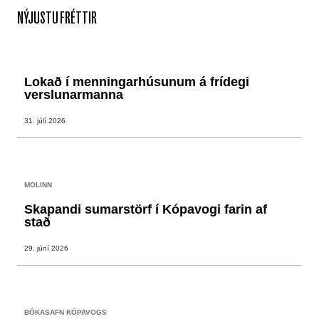
NÝJUSTU FRÉTTIR
Lokað í menningarhúsunum á frídegi
verslunarmanna
31. júlí 2026
MOLINN
Skapandi sumarstörf í Kópavogi farin af
stað
29. júní 2026
BÓKASAFN KÓPAVOGS