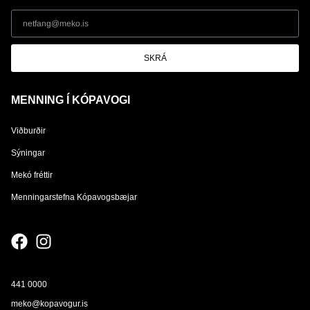
SKRÁ
MENNING Í KÓPAVOGI
Viðburðir
Sýningar
Mekó fréttir
Menningarstefna Kópavogsbæjar
441 0000
meko@kopavogur.is