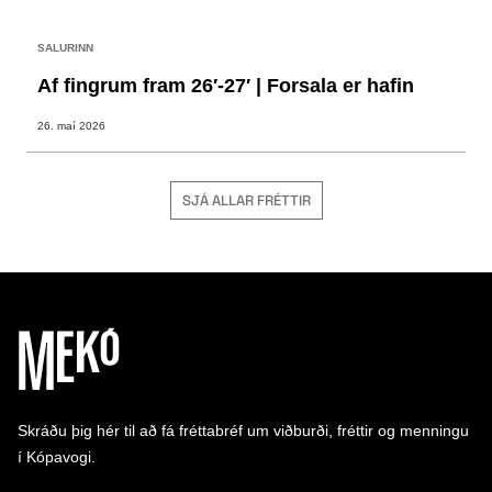
SALURINN
Af fingrum fram 26′-27′ | Forsala er hafin
26. maí 2026
SJÁ ALLAR FRÉTTIR
Skráðu þig hér til að fá fréttabréf um viðburði, fréttir og menningu
í Kópavogi.