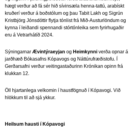
hægt verður að fá sér hið sívinsæla henna-tattú, arabískt
kruðerí verður á boðstólum og þau Tabit Lakh og Sigrún
Kristbjörg Jónsdóttir flytja tónlist frá Mið-Austurlöndum og
kynna í leiðandi spennandi stórtónleika sem fyrirhugaðir
eru á Vetrarhátíð 2024.
Sýningarnar
Ævintýraeyjan
og
Heimkynni
verða opnar á
jarðhæð Bókasafns Kópavogs og Náttúrufræðistofu. Í
Gerðarsafni verður veitingastaðurinn Krónikan opinn frá
klukkan 12.
Öll hjartanlega velkomin í haustfögnuð í Kópavogi. Við
hlökkum til að sjá ykkur.
Heilsum hausti í Kópavogi