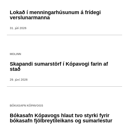
Lokað í menningarhúsunum á frídegi
verslunarmanna
31. júlí 2026
MOLINN
Skapandi sumarstörf í Kópavogi farin af
stað
29. júní 2026
BÓKASAFN KÓPAVOGS
Bókasafn Kópavogs hlaut tvo styrki fyrir
bókasafn fjölbreytileikans og sumarlestur