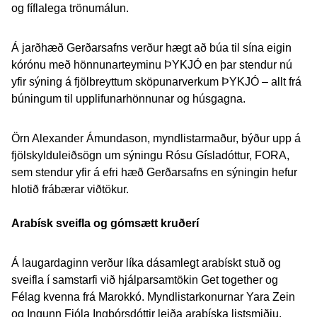
og fíflalega trönumálun.
Á jarðhæð Gerðarsafns verður hægt að búa til sína eigin
kórónu með hönnunarteyminu ÞYKJÓ en þar stendur nú
yfir sýning á fjölbreyttum sköpunarverkum ÞYKJÓ – allt frá
búningum til upplifunarhönnunar og húsgagna.
Örn Alexander Ámundason, myndlistarmaður, býður upp á
fjölskylduleiðsögn um sýningu Rósu Gísladóttur, FORA,
sem stendur yfir á efri hæð Gerðarsafns en sýningin hefur
hlotið frábærar viðtökur.
Arabísk sveifla og gómsætt kruðerí
Á laugardaginn verður líka dásamlegt arabískt stuð og
sveifla í samstarfi við hjálparsamtökin Get together og
Félag kvenna frá Marokkó. Myndlistarkonurnar Yara Zein
og Ingunn Fjóla Ingþórsdóttir leiða arabíska listsmiðju,