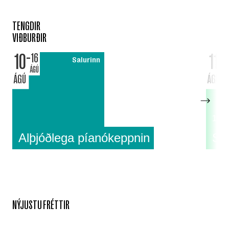
TENGDIR
VIÐBURÐIR
10
11
16
Salurinn
ÁGÚ
ÁGÚ
ÁGÚ
18:0
Alþjóðlega píanókeppnin
Su
NÝJUSTU FRÉTTIR