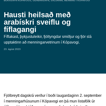
BÓKASAFN KÓPAVOGS
,
GERÐARSAFN
,
SALURINN
,
MENNING Í KÓPAVOGI
Hausti heilsað með
arabískri sveiflu og
fíflagangi
Fíflakast, þykjustuleikir, fjöltyngdar smiðjur og fjör slá
upptaktinn að menningarvetrinum í Kópavogi.
23. ágúst 2023
Fjölbreytt dagskrá verður í boði laugardaginn 2. september
í menningarhúsunum í Kópavogi en þá mun listafólk úr