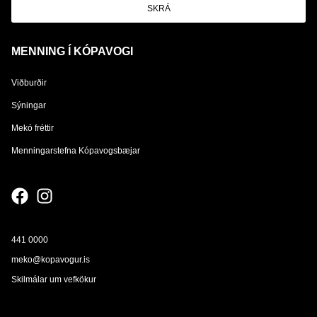
SKRÁ
MENNING Í KÓPAVOGI
Viðburðir
Sýningar
Mekó fréttir
Menningarstefna Kópavogsbæjar
441 0000
meko@kopavogur.is
Skilmálar um vefkökur