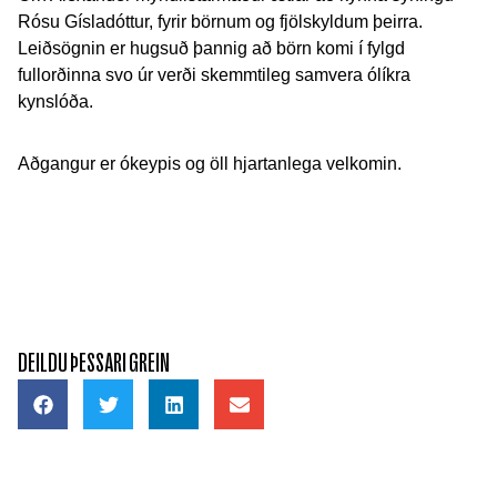
Rósu Gísladóttur, fyrir börnum og fjölskyldum þeirra.
Leiðsögnin er hugsuð þannig að börn komi í fylgd
fullorðinna svo úr verði skemmtileg samvera ólíkra
kynslóða.
Aðgangur er ókeypis og öll hjartanlega velkomin.
DEILDU ÞESSARI GREIN