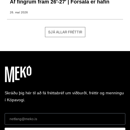
Af fingrum fram 26′-27′ | Forsala er hafin
26. maí 2026
SJÁ ALLAR FRÉTTIR
Skráðu þig hér til að fá fréttabréf um viðburði, fréttir og menningu
í Kópavogi.