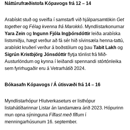
Náttúrufræðistofa Kópavogs frá 12 – 14
Arabískt stuð og sveifla í samstarfi við hjálparsamtökin
Get
together
og
Félag kvenna frá Marokkó
. Myndlistarkonurnar
Yara Zein
og
Ingunn Fjóla Ingþórsdóttir
leiða arabíska
listsmiðju, hægt verður að fá sér hið sívinsæla henna-tattú,
arabískt kruðerí verður á boðstólum og þau
Tabit Lakh
og
Sigrún Kristbjörg Jónsdóttir
flytja tónlist frá Mið-
Austurlöndum og kynna í leiðandi spennandi stórtónleika
sem fyrirhugaðir eru á Vetrarhátíð 2024.
Bókasafn Kópavogs / Á útisvæði frá 14 – 16
Myndlistarhópur Hlutverkaseturs er listhópur
listahátíðarinnar Listar án landamæra árið 2023. Hópurinn
mun opna sýninguna
Fíflast með fíflum
í
menningarhúsunum 16. september.