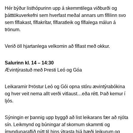
Hér býður listhópurinn upp á skemmtilega viðburði og
þátttökuverkefni sem hverfast meðal annars um fífilinn svo
sem fíflakast, fíflakrítar, fíflaratleik og fíflalega málun á
trönum.
Verið öll hjartanlega velkomin að fíflast með okkur.
Salurinn kl. 14 – 14:30
Ævintýrastuð með Þresti Leó og Góa
Leikararnir Þröstur Leó og Gói opna stóru ævintýrabókina
og hver veit nema allt verði vitlaust…eða rétt. Það kemur í
ljós.
Sýningin er þannig upp byggð að list leikarans fær að njóta
sín. Leikmynd og búningar af skornum skammti og
ímyndunaraflið nýtt til hins ýtrasta hjá bæði leikurum og