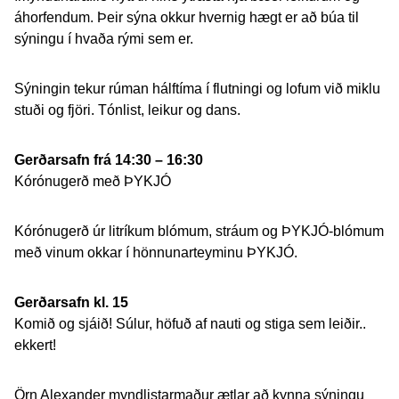
áhorfendum. Þeir sýna okkur hvernig hægt er að búa til
sýningu í hvaða rými sem er.
Sýningin tekur rúman hálftíma í flutningi og lofum við miklu
stuði og fjöri. Tónlist, leikur og dans.
Gerðarsafn frá 14:30 – 16:30
Kórónugerð með ÞYKJÓ
Kórónugerð úr litríkum blómum, stráum og ÞYKJÓ-blómum
með vinum okkar í hönnunarteyminu ÞYKJÓ.
Gerðarsafn kl. 15
Komið og sjáið! Súlur, höfuð af nauti og stiga sem leiðir..
ekkert!
Örn Alexander myndlistarmaður ætlar að kynna sýningu