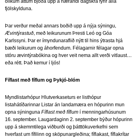
ólíkum áttum bjóða upp á nærandi dagskrá fyrir alla
fjölskylduna.
Þar verður meðal annars boðið upp á nýja sýningu,
Ævintýrastuð
, með leikurunum Þresti Leó og Góa
Karlssyni. Þar er ímyndunaraflið nýtt til hins ýtrasta hjá
bæði leikurum og áhorfendum. Félagarnir félagar opna
stóru ævintýrabókina og hver veit nema allt verði vitlaust…
eða rétt. Það kemur í ljós!
Fíflast með fíflum og Þykjó-blóm
Myndlistarhópur Hlutverkaseturs er listhópur
listahátíðarinnar Listar án landamæra en hópurinn mun
opna sýninguna
Fíflast með fíflum
í menningarhúsunum
16. september. Laugardaginn 2. september býður hópurinn
upp á skemmtilega viðburði og þátttökuverkefni sem
hverfast um fífilinn og sköpunargleðina; fíflakast, fíflakrítar