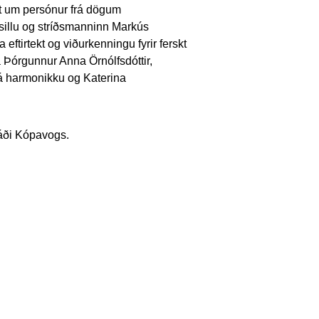
t um persónur frá dögum
sillu og stríðsmanninn Markús
eftirtekt og viðurkenningu fyrir ferskt
 Þórgunnur Anna Örnólfsdóttir,
á harmonikku og Katerina
ráði Kópavogs.