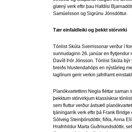
glæný verk eftir þau Hafdísi Bjarnadó
Samúelsson og Sigrúnu Jónsdóttur.
Tær einfaldleiki og þekkt stórvirki
Tónlist Skúla Sverrissonar verður í fo
sunnudaginn 26. janúar
en flytjendur
Davíð Þór Jónsson. Tónlist Skúla býr y
breiðs hlustendahóps en nýstárleg me
laglínum gerir verkin jafnframt einsta
Píanókvartettinn Negla fléttar sama
þekktum stórvirkjum klassískrar tónlis
sem fluttur verður ástsæll píanókvarte
tjáningarrík verk eftir þá Frank Bridge
Sólveig Steinþórsdóttir, fiðla, Anna Elí
Hrafnhildur Marta Guðmundsdóttir, sell