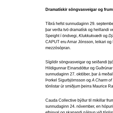
Dramatískir söngvasveigar og frumf
Tíbrá hefst
sunnudaginn 29. septemb
þar verða tvö dramatísk og heillandi 
Speight í öndvegi,
Klukkukvæði
og
Dj
CAPUT eru Arnar Jónsson, leikari og H
mezzósópran.
Sígildir söngvasveigar og seiðandi þj
Hildigunnar Einarsdóttur og Guðrúnar
sunnudaginn 27. október
, þar á meðal
Þorkel Sigurbjörnsson og
A Charm of 
tónlistar úr smiðjum þeirra Maurice Ra
Cauda Collective býður til mikillar fr
sunnudaginn 24. nóvember
, en hópuri
efnisval og skapandi nálgun við tónlis