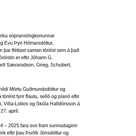
nleika sópransöngkonunnar
 Evu Þyri Hilmarsdóttur,
 þar fléttast saman tónlist sem á það
listin er eftir Jóhann G.
rð Sævarsdson, Grieg, Schubert,
nhildi Mörtu Guðmundsdóttur og
nlist fyrir flautu, selló og píanó eftir
 Villa-Lobos og Skúla Halldórsson á
7. apríl.
24 – 2025 fara svo fram
sunnudaginn
erk eftir þau Þuríði Jónsdóttur og