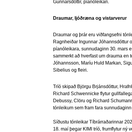
Gunnarsdóttir, píanóleikari.
Draumar, ljóðræna og vistarverur
Draumar og þrár eru viðfangsefni tó
Ragnheiðar Ingunnar Jóhannsdóttur og
píanóleikara,
sunnudaginn 30. mars
en
sammerkt að hverfast um drauma en tón
Jóhannsson, Maríu Huld Markan, Sigu
Sibelius og fleiri.
Tríó skipað Björgu Brjánsdóttur, Hraf
Richard Schwennicke flytur gullfallega tó
Debussy, Clöru og Richard Schumann,
tónleikum sem fram fara
sunnudaginn 2
Síðustu tónleikar Tíbrárraðarinnar 20
18. maí
þegar KIMI tríó, frumflytur ný v