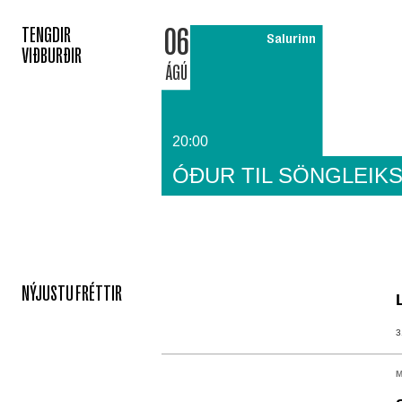
06
TENGDIR
Salurinn
VIÐBURÐIR
ÁGÚ
20:00
ÓÐUR TIL SÖNGLEIKS
NÝJUSTU FRÉTTIR
3
M