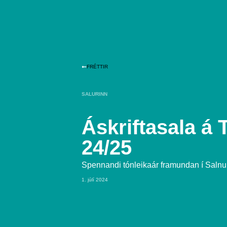
FRÉTTIR
SALURINN
Áskriftasala á 
24/25
Spennandi tónleikaár framundan í Saln
1. júlí 2024