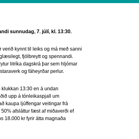
di sunnudag, 7. júlí, kl. 13:30.
 verið kynnt til leiks og má með sanni
glæsilegt, fjölbreytt og spennandi.
flytur litríka dagskrá þar sem hljómar
istaraverk og fáheyrðar perlur.
m klukkan 13:30 en á undan
ðið upp á tónleikaspjall um
ð kaupa ljúffengar veitingar frá
0% afsláttur fæst af miðaverði ef
ins 18.000 kr fyrir átta magnaða