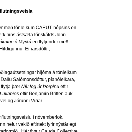
lutningsveisla
er
með tónleikum CAPUT-hópsins en
verk hins ástsæla tónskálds John
ákninn á Myrká
en flytjendur með
ildigunnur Einarsdóttir,
óðlagaútsetningar hljóma á tónleikum
 Dalíu Salómonsdóttur, píanóleikara,
 flytja þær
Níu lög úr Þorpinu
eftir
Lullabies
eftir Benjamin Britten auk
vel og Jórunni Viðar.
umflutningsveislu í nóvemberlok,
nn hefur vakið eftirtekt fyrir nýstárlegt
tarformið. Hér flytur Cauda Collective