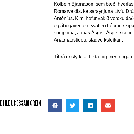
Kolbein Bjarnason, sem bæði hverfas
Rómarveldis, keisaraynjuna Lívíu Drú
Antóníus. Kimi hefur vakið verskuldaða 
og áhugavert efnisval en hópinn skipa
söngkona, Jónas Ásgeir Ásgeirssoni 
Anagnaostidou, slagverksleikari.
Tíbrá er styrkt af Lista- og menningar
DEILDU ÞESSARI GREIN