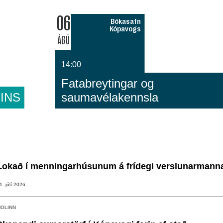
06
Bókasafn
Kópavogs
ÁGÚ
14:00
Fatabreytingar og
INS
saumavélakennsla
Lokað í menningarhúsunum á frídegi verslunarmann
1. júlí 2026
OLINN