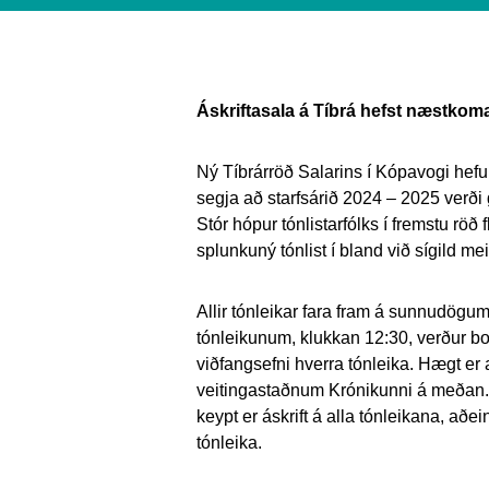
Áskriftasala á Tíbrá hefst næstkoman
Ný Tíbrárröð Salarins í Kópavogi hefur
segja að starfsárið 2024 – 2025 verði 
Stór hópur tónlistarfólks í fremstu röð 
splunkuný tónlist í bland við sígild me
Allir tónleikar fara fram á sunnudögu
tónleikunum, klukkan 12:30, verður bo
viðfangsefni hverra tónleika. Hægt er a
veitingastaðnum Krónikunni á meðan. 5
keypt er áskrift á alla tónleikana, aðe
tónleika.