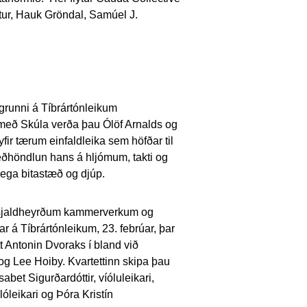
ttur, Hauk Gröndal, Samúel J.
rgrunni á Tíbrártónleikum
 með Skúla verða þau Ólöf Arnalds og
fir tærum einfaldleika sem höfðar til
ðhöndlun hans á hljómum, takti og
klega bitastæð og djúp.
n sjaldheyrðum kammerverkum og
tar á Tíbrártónleikum,
23. febrúar
, þar
tt Antonin Dvoraks í bland við
 og Lee Hoiby. Kvartettinn skipa þau
sabet Sigurðardóttir, víóluleikari,
óleikari og Þóra Kristín