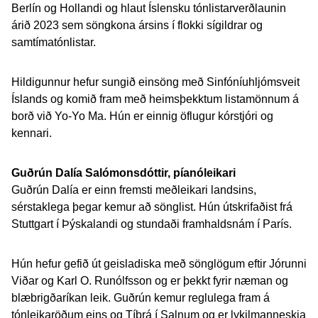
Berlín og Hollandi og hlaut Íslensku tónlistarverðlaunin
árið 2023 sem söngkona ársins í flokki sígildrar og
samtímatónlistar.
Hildigunnur hefur sungið einsöng með Sinfóníuhljómsveit
Íslands og komið fram með heimsþekktum listamönnum á
borð við Yo-Yo Ma. Hún er einnig öflugur kórstjóri og
kennari.
Guðrún Dalía Salómonsdóttir, píanóleikari
Guðrún Dalía er einn fremsti meðleikari landsins,
sérstaklega þegar kemur að sönglist. Hún útskrifaðist frá
Stuttgart í Þýskalandi og stundaði framhaldsnám í París.
Hún hefur gefið út geisladiska með sönglögum eftir Jórunni
Viðar og Karl O. Runólfsson og er þekkt fyrir næman og
blæbrigðaríkan leik. Guðrún kemur reglulega fram á
tónleikaröðum eins og Tíbrá í Salnum og er lykilmanneskja