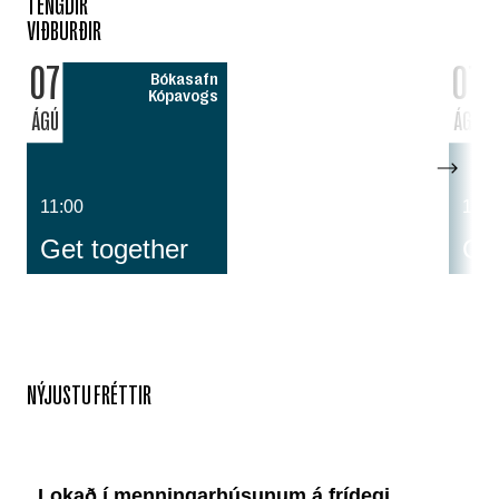
TENGDIR
VIÐBURÐIR
07
07
Bókasafn
Kópavogs
ÁGÚ
ÁGÚ
11:00
14:0
Get together
Cos
NÝJUSTU FRÉTTIR
Lokað í menningarhúsunum á frídegi