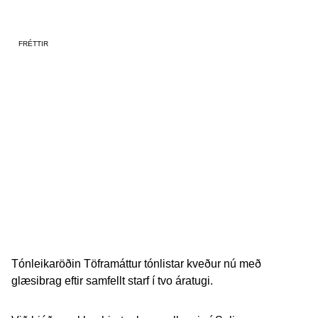
FRÉTTIR
Lokatónleikar eftir 20
farsæl ár | Töframáttur
tónlistar
11. maí 2026
Tónleikaröðin Töframáttur tónlistar kveður nú með
glæsibrag eftir samfellt starf í tvo áratugi.