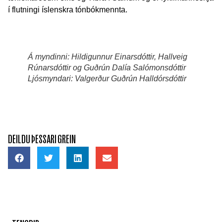
í flutningi íslenskra tónbókmennta.
Á myndinni: Hildigunnur Einarsdóttir, Hallveig
Rúnarsdóttir og Guðrún Dalía Salómonsdóttir
Ljósmyndari: Valgerður Guðrún Halldórsdóttir
DEILDU ÞESSARI GREIN