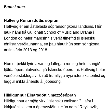
Fram koma:
Hallveig Rúnarsdóttir, sópran
Hallveig er ein ástælasta sópransöngkona landsins. Hún
lauk námi frá Guildhall School of Music and Drama í
London og hefur margsinnis verið tilnefnd til Íslensku
tónlistarverðlaunanna, en þau hlaut hún sem söngkona
ársins árin 2013 og 2018.
Hún er þekkt fyrir tæran og fallegan róm og hefur sungið
fjölda óperuhlutverka hjá Íslensku óperunni. Hallveig hefur
verið sérstaklega virk í að frumflytja nýja íslenska tónlist og
leggur mikla áherslu á ljóðasöng.
Hildigunnur Einarsdóttir, mezzósópran
Hildigunnur er mjög virk í íslensku tónlistarlífi, jafnt í
kirkjutónlist sem á óperusviðinu. Hún nam í Reykjavík,