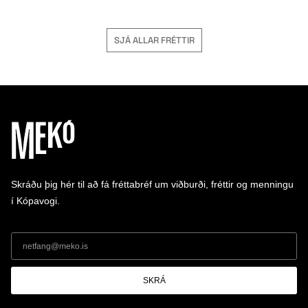
SJÁ ALLAR FRÉTTIR
Skráðu þig hér til að fá fréttabréf um viðburði, fréttir og menningu
í Kópavogi.
SKRÁ