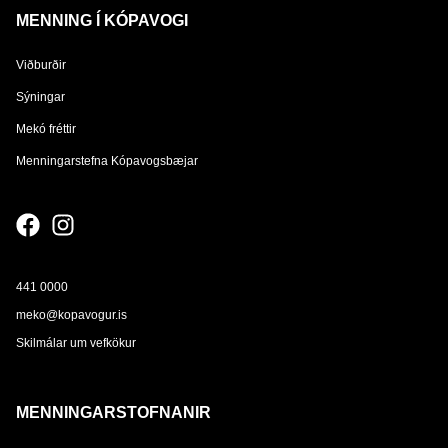
MENNING Í KÓPAVOGI
Viðburðir
Sýningar
Mekó fréttir
Menningarstefna Kópavogsbæjar
441 0000
meko@kopavogur.is
Skilmálar um vefkökur
MENNINGARSTOFNANIR