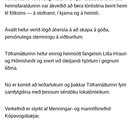
heimsfaraldurinn var ákveðið að færa tónlistina beint heim
til fólksins — á stofnanir, í kjarna og á heimili.
Ávallt hefur verið lögð áhersla á að skapa á góða,
persónulega stemningu á viðburðum.
Töframátturinn hefur einnig heimsótt fangelsin Litla-Hraun
og Hólmsheiði og snert við óteljandi hjörtum í gegnum
tíðina.
Nú er komið að leiðarlokum og þakkar Töframátturinn fyrir
samfylgdina með þessum sérstöku lokatónleikum.
Verkefnið er styrkt af Menningar- og mannlífsnefnd
Kópavogsbæjar.