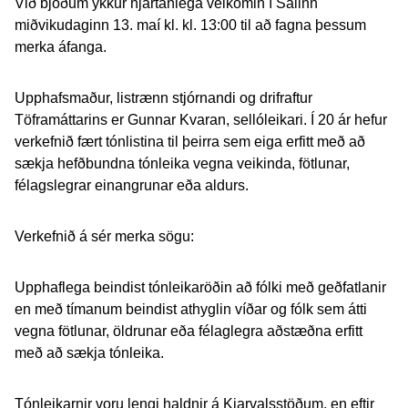
Við bjóðum ykkur hjartanlega velkomin í Salinn
miðvikudaginn 13. maí kl. kl. 13:00 til að fagna þessum
merka áfanga.
Upphafsmaður, listrænn stjórnandi og drifraftur
Töframáttarins er Gunnar Kvaran, sellóleikari. Í 20 ár hefur
verkefnið fært tónlistina til þeirra sem eiga erfitt með að
sækja hefðbundna tónleika vegna veikinda, fötlunar,
félagslegrar einangrunar eða aldurs.
Verkefnið á sér merka sögu:
Upphaflega beindist tónleikaröðin að fólki með geðfatlanir
en með tímanum beindist athyglin víðar og fólk sem átti
vegna fötlunar, öldrunar eða félaglegra aðstæðna erfitt
með að sækja tónleika.
Tónleikarnir voru lengi haldnir á Kjarvalsstöðum, en eftir