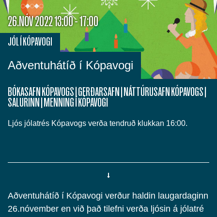
26.NÓV 2022 13:00 - 17:00
JÓL Í KÓPAVOGI
Aðventuhátíð í Kópavogi
BÓKASAFN KÓPAVOGS
|
GERÐARSAFN
|
NÁTTÚRUSAFN KÓPAVOGS
|
SALURINN
|
MENNING Í KÓPAVOGI
Ljós jólatrés Kópavogs verða tendruð klukkan 16:00.
Aðventuhátíð í Kópavogi verður haldin laugardaginn
26.nóvember en við það tilefni verða ljósin á jólatré