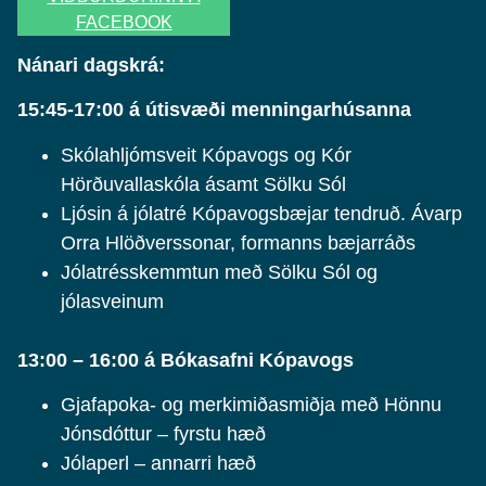
FACEBOOK
Nánari dagskrá:
15:45-17:00 á útisvæði menningarhúsanna
Skólahljómsveit Kópavogs og Kór
Hörðuvallaskóla ásamt Sölku Sól
Ljósin á jólatré Kópavogsbæjar tendruð. Ávarp
Orra Hlöðverssonar, formanns bæjarráðs
Jólatrésskemmtun með Sölku Sól og
jólasveinum
13:00 – 16:00 á Bókasafni Kópavogs
Gjafapoka- og merkimiðasmiðja með Hönnu
Jónsdóttur – fyrstu hæð
Jólaperl – annarri hæð