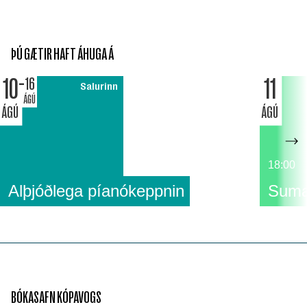
ÞÚ GÆTIR HAFT ÁHUGA Á
10
11
16
Salurinn
ÁGÚ
ÁGÚ
ÁGÚ
18:00
Alþjóðlega píanókeppnin
Suma
BÓKASAFN KÓPAVOGS