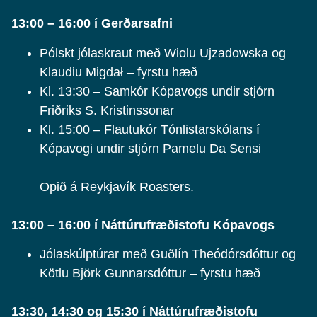
13:00 – 16:00 í Gerðarsafni
Pólskt jólaskraut með Wiolu Ujzadowska og
Klaudiu Migdał – fyrstu hæð
Kl. 13:30 – Samkór Kópavogs undir stjórn
Friðriks S. Kristinssonar
Kl. 15:00 – Flautukór Tónlistarskólans í
Kópavogi undir stjórn Pamelu Da Sensi
Opið á Reykjavík Roasters.
13:00 – 16:00 í Náttúrufræðistofu Kópavogs
Jólaskúlptúrar með Guðlín Theódórsdóttur og
Kötlu Björk Gunnarsdóttur – fyrstu hæð
13:30, 14:30 og 15:30 í Náttúrufræðistofu