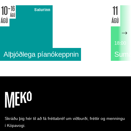
10
11
16
Salurinn
ÁGÚ
ÁGÚ
ÁGÚ
18:00
Alþjóðlega píanókeppnin
Suma
Skráðu þig hér til að fá fréttabréf um viðburði, fréttir og menningu
í Kópavogi.