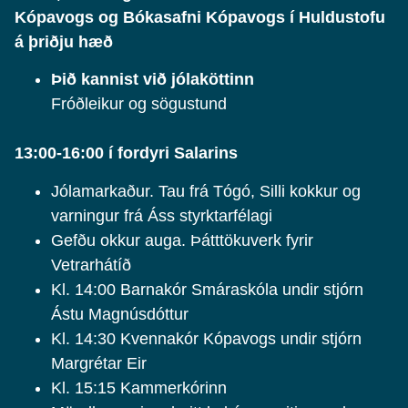
Kópavogs og Bókasafni Kópavogs í Huldustofu
á þriðju hæð
Þið kannist við jólaköttinn
Fróðleikur og sögustund
13:00-16:00 í fordyri Salarins
Jólamarkaður. Tau frá Tógó, Silli kokkur og
varningur frá Áss styrktarfélagi
Gefðu okkur auga. Þátttökuverk fyrir
Vetrarhátíð
Kl. 14:00 Barnakór Smáraskóla undir stjórn
Ástu Magnúsdóttur
Kl. 14:30 Kvennakór Kópavogs undir stjórn
Margrétar Eir
Kl. 15:15 Kammerkórinn