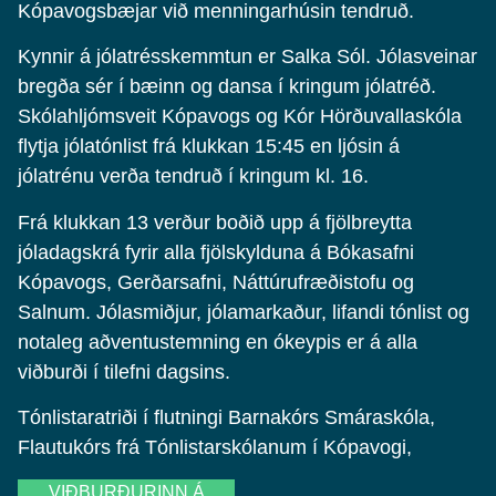
Kópavogsbæjar við menningarhúsin tendruð.
Kynnir á jólatrésskemmtun er Salka Sól. Jólasveinar
bregða sér í bæinn og dansa í kringum jólatréð.
Skólahljómsveit Kópavogs og Kór Hörðuvallaskóla
flytja jólatónlist frá klukkan 15:45 en ljósin á
jólatrénu verða tendruð í kringum kl. 16.
Frá klukkan 13 verður boðið upp á fjölbreytta
jóladagskrá fyrir alla fjölskylduna á Bókasafni
Kópavogs, Gerðarsafni, Náttúrufræðistofu og
Salnum. Jólasmiðjur, jólamarkaður, lifandi tónlist og
notaleg aðventustemning en ókeypis er á alla
viðburði í tilefni dagsins.
Tónlistaratriði í flutningi Barnakórs Smáraskóla,
Flautukórs frá Tónlistarskólanum í Kópavogi,
VIÐBURÐURINN Á