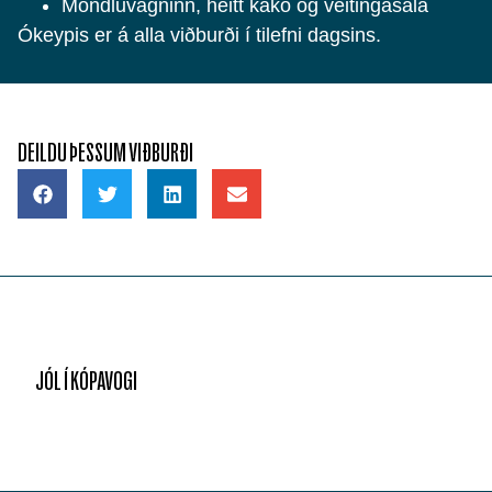
Möndluvagninn, heitt kakó og veitingasala
Ókeypis er á alla viðburði í tilefni dagsins.
DEILDU ÞESSUM VIÐBURÐI
JÓL Í KÓPAVOGI