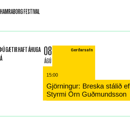
HAMRABORG FESTIVAL
08
ÞÚ GÆTIR HAFT ÁHUGA
Gerðarsafn
Á
ÁGÚ
15:00
Gjörningur: Breska stálið eft
Styrmi Örn Guðmundsson