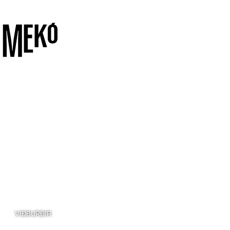
VIÐBURÐIR