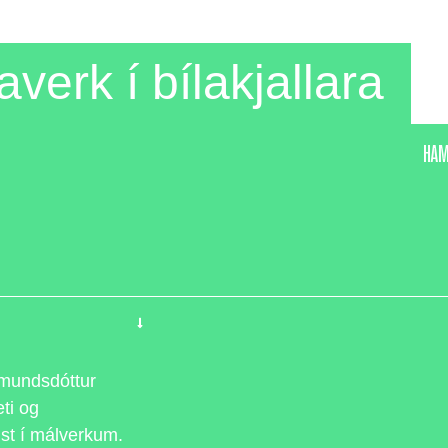
averk í bílakjallara
HAM
ðmundsdóttur
eti og
lst í málverkum.