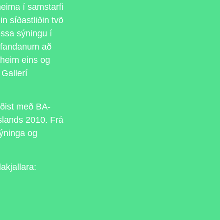
heima í samstarfi
n síðastliðin tvö
ssa sýningu í
orfandanum að
 heim eins og
 Gallerí
aðist með BA-
Íslands 2010. Frá
sýninga og
akjallara: