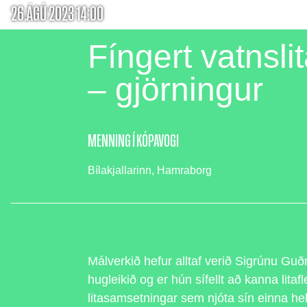
26.ÁGÚ 2023 14:00
Fíngert vatnslit
– gjörningur
MENNING Í KÓPAVOGI
Bílakjallarinn, Hamraborg
Málverkið hefur alltaf verið Sigrúnu Gu
hugleikið og er hún sífellt að kanna litafl
litasamsetningar sem njóta sín einna he