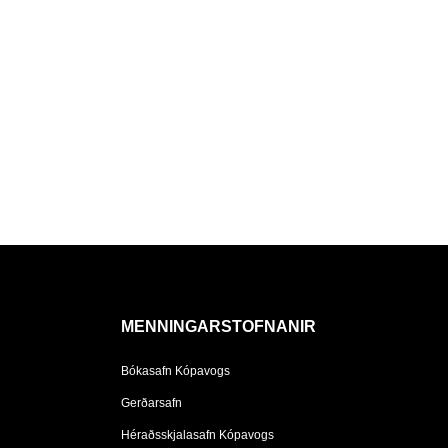
MENNINGARSTOFNANIR
Bókasafn Kópavogs
Gerðarsafn
Héraðsskjalasafn Kópavogs