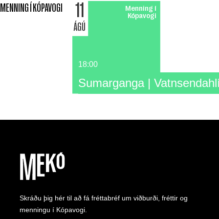
11
MENNING Í KÓPAVOGI
Menning í
Kópavogi
ÁGÚ
18:00
Sumarganga | Vatnsendahl
Skráðu þig hér til að fá fréttabréf um viðburði, fréttir og
menningu í Kópavogi.