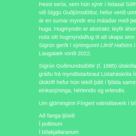
Þessi sería, sem hún sýnir í listasal Sól
við Siggu Guðjónsdóttur, hefur verið unni
ár en sumar myndir eru málaðar með þe
huga. Hugmyndin er abstrakt; leyfir áh
nota sitt hugmyndaflug til að skapa sinn
Sigrún gerði í sýningunni
Litróf Hafsins
í
Laugalæk vorið 2022.
Sigrún Guðmundsdóttir (f. 1985) útskrif
gráðu frá myndlistarbraut Listaháskóla 
útskrift hefur hún tekið þátt í fjölda sam
einkasýninga, hérlendis og erlendis.
Um gjörninginn Fíngert vatnslitaverk í bíl
Að fanga ljósið
Í pollinum
Í bílakjallaranum