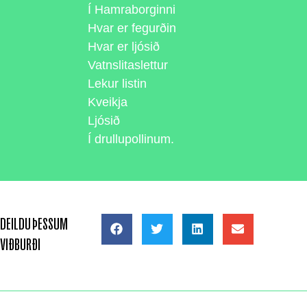
Í Hamraborginni
Hvar er fegurðin
Hvar er ljósið
Vatnslitaslettur
Lekur listin
Kveikja
Ljósið
Í drullupollinum.
DEILDU ÞESSUM
VIÐBURÐI