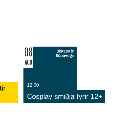
08
Bókasafn
Kópavogs
ÁGÚ
12:00
ir
Cosplay smiðja fyrir 12+