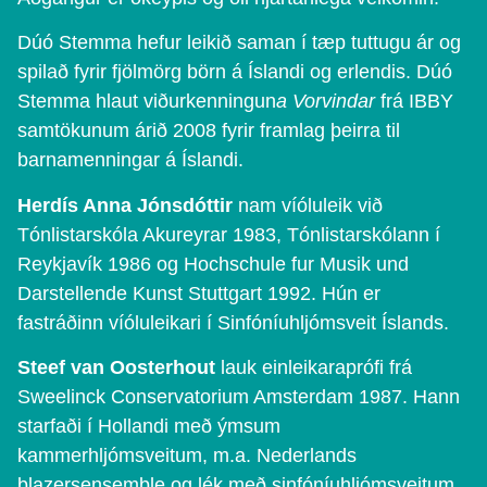
Dúó Stemma hefur leikið saman í tæp tuttugu ár og
spilað fyrir fjölmörg börn á Íslandi og erlendis. Dúó
Stemma hlaut viðurkenningun
a Vorvindar
frá IBBY
samtökunum árið 2008 fyrir framlag þeirra til
barnamenningar á Íslandi.
Herdís Anna Jónsdóttir
nam víóluleik við
Tónlistarskóla Akureyrar 1983, Tónlistarskólann í
Reykjavík 1986 og Hochschule fur Musik und
Darstellende Kunst Stuttgart 1992. Hún er
fastráðinn víóluleikari í Sinfóníuhljómsveit Íslands.
Steef van Oosterhout
lauk einleikaraprófi frá
Sweelinck Conservatorium Amsterdam 1987. Hann
starfaði í Hollandi með ýmsum
kammerhljómsveitum, m.a. Nederlands
blazersensemble og lék með sinfóníuhljómsveitum