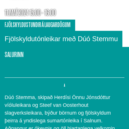
11.MAÍ 2024 15:00 - 16:00
FJÖLSKYLDUSTUNDIR Á LAUGARDÖGUM
Fjölskyldutónleikar með Dúó Stemmu
SALURINN
Dúó Stemma, skipað Herdísi Önnu Jónsdóttur
víóluleikara og Steef van Oosterhout
slagverksleikara, býður börnum og fjölskyldum
þeirra á yndislega sumartónleika í Salnum.
Aðgangur er ókeypis og öll hjartanlega velkomin.