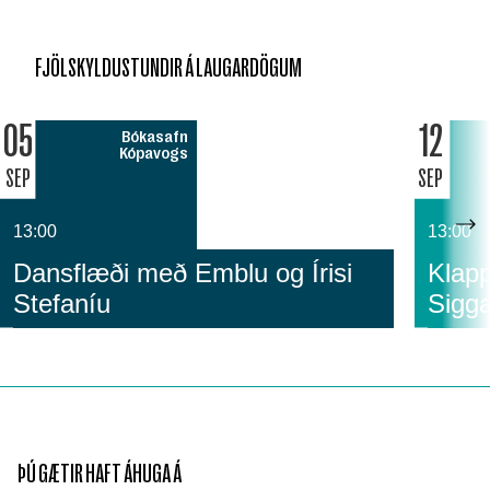
FJÖLSKYLDUSTUNDIR Á LAUGARDÖGUM
05
12
Bókasafn
Kópavogs
SEP
SEP
13:00
13:00
Dansflæði með Emblu og Írisi
Klapp
Stefaníu
Sigga
ÞÚ GÆTIR HAFT ÁHUGA Á