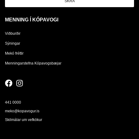
SKRÁ
MENNING Í KÓPAVOGI
Viðburðir
Sýningar
Mekó fréttir
Menningarstefna Kópavogsbæjar
441 0000
meko@kopavogur.is
Skilmálar um vefkökur