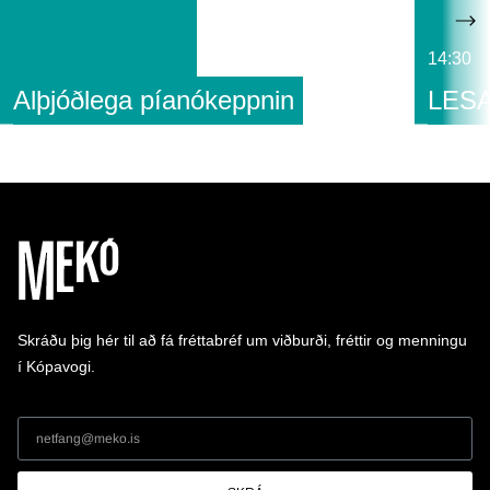
14:30
Alþjóðlega píanókeppnin
LESA
Skráðu þig hér til að fá fréttabréf um viðburði, fréttir og menningu
í Kópavogi.