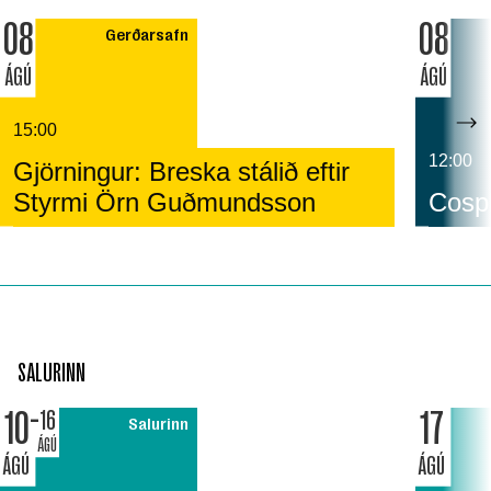
08
08
Gerðarsafn
ÁGÚ
ÁGÚ
15:00
12:00
Gjörningur: Breska stálið eftir
Styrmi Örn Guðmundsson
Cospl
SALURINN
10
17
16
Salurinn
ÁGÚ
ÁGÚ
ÁGÚ