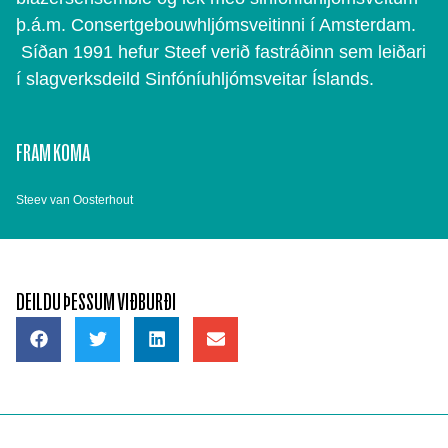
þ.á.m. Consertgebouwhljómsveitinni í Amsterdam.
Síðan 1991 hefur Steef verið fastráðinn sem leiðari
í slagverksdeild Sinfóníuhljómsveitar Íslands.
FRAM KOMA
Steev van Oosterhout
DEILDU ÞESSUM VIÐBURÐI