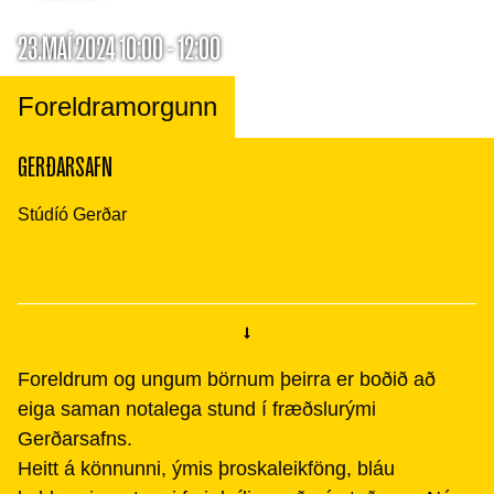
23.MAÍ 2024 10:00 - 12:00
Foreldramorgunn
GERÐARSAFN
Stúdíó Gerðar
Foreldrum og ungum börnum þeirra er boðið að
eiga saman notalega stund í fræðslurými
Gerðarsafns.
Heitt á könnunni, ýmis þroskaleikföng, bláu