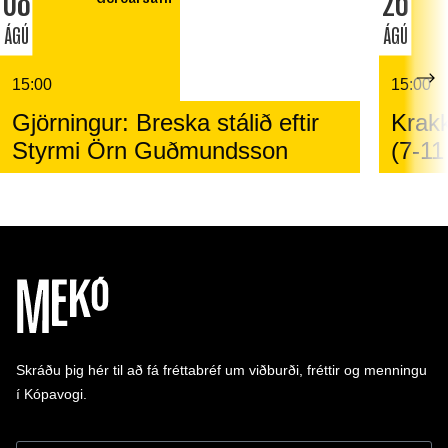
08
26
ÁGÚ
ÁGÚ
15:00
15:00
Gjörningur: Breska stálið eftir
Krakk
Styrmi Örn Guðmundsson
(7-11
Skráðu þig hér til að fá fréttabréf um viðburði, fréttir og menningu
í Kópavogi.