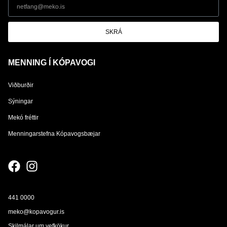
SKRÁ
MENNING Í KÓPAVOGI
Viðburðir
Sýningar
Mekó fréttir
Menningarstefna Kópavogsbæjar
441 0000
meko@kopavogur.is
Skilmálar um vefkökur