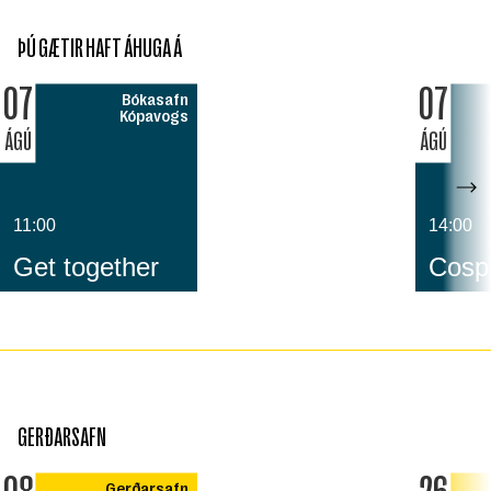
ÞÚ GÆTIR HAFT ÁHUGA Á
07
07
Bókasafn
Kópavogs
ÁGÚ
ÁGÚ
11:00
14:00
Get together
Cospl
GERÐARSAFN
Gerðarsafn