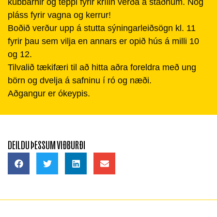
kubbarnir og teppi fyrir krílin verða á staðnum. Nóg
pláss fyrir vagna og kerrur!
Boðið verður upp á stutta sýningarleiðsögn kl. 11
fyrir þau sem vilja en annars er opið hús á milli 10
og 12.
Tilvalið tækifæri til að hitta aðra foreldra með ung
börn og dvelja á safninu í ró og næði.
Aðgangur er ókeypis.
DEILDU ÞESSUM VIÐBURÐI