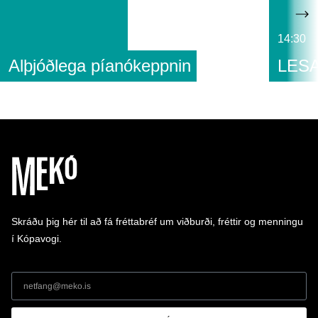
14:30
Alþjóðlega píanókeppnin
LESA
Skráðu þig hér til að fá fréttabréf um viðburði, fréttir og menningu
í Kópavogi.