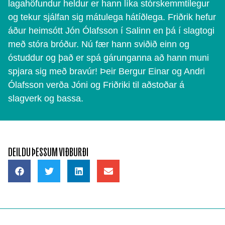
lagahöfundur heldur er hann líka stórskemmtilegur
og tekur sjálfan sig mátulega hátíðlega. Friðrik hefur
áður heimsótt Jón Ólafsson í Salinn en þá í slagtogi
með stóra bróður. Nú fær hann sviðið einn og
óstuddur og það er spá gárunganna að hann muni
spjara sig með bravúr! Þeir Bergur Einar og Andri
Ólafsson verða Jóni og Friðriki til aðstoðar á
slagverk og bassa.
DEILDU ÞESSUM VIÐBURÐI