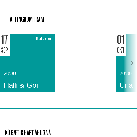
AF FINGRUM FRAM
17
01
Salurinn
SEP
OKT
20:30
20:30
Halli & Gói
Una 
ÞÚ GÆTIR HAFT ÁHUGA Á