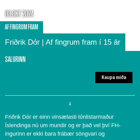
03.OKT 2024
AF FINGRUM FRAM
Friðrik Dór | Af fingrum fram í 15 ár
SALURINN
Kaupa miða
Friðrik Dór er einn vinsælasti tónlistarmaður
Íslendinga nú um mundir og er það vel því FH-
ingurinn er ekki bara frábær söngvari og