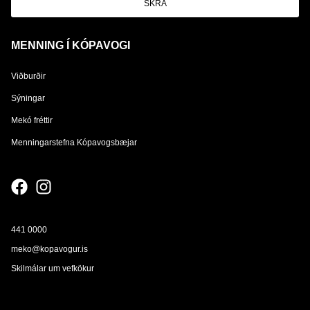
SKRÁ
MENNING Í KÓPAVOGI
Viðburðir
Sýningar
Mekó fréttir
Menningarstefna Kópavogsbæjar
441 0000
meko@kopavogur.is
Skilmálar um vefkökur