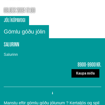
08.DES 2024 17:00
JÓL Í KÓPAVOGI
Gömlu góðu jólin
SALURINN
Salurinn
8900-9900 KR.
Kaupa miða
Manstu eftir gömlu góðu jólunum ? Kertaljós og spil