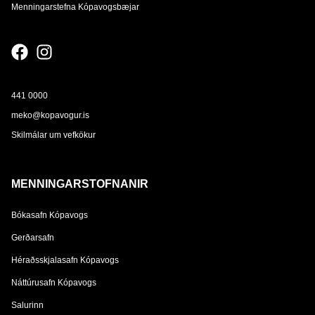
Menningarstefna Kópavogsbæjar
441 0000
meko@kopavogur.is
Skilmálar um vefkökur
MENNINGARSTOFNANIR
Bókasafn Kópavogs
Gerðarsafn
Héraðsskjalasafn Kópavogs
Náttúrusafn Kópavogs
Salurinn