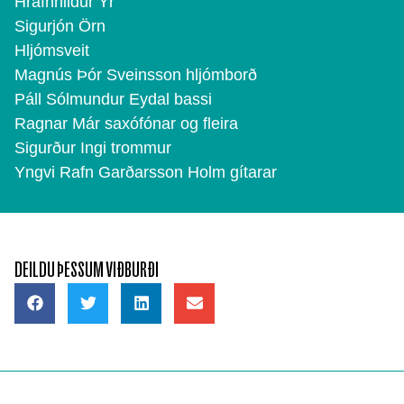
Hrafnhildur Ýr
Sigurjón Örn
Hljómsveit
Magnús Þór Sveinsson hljómborð
Páll Sólmundur Eydal bassi
Ragnar Már saxófónar og fleira
Sigurður Ingi trommur
Yngvi Rafn Garðarsson Holm gítarar
DEILDU ÞESSUM VIÐBURÐI