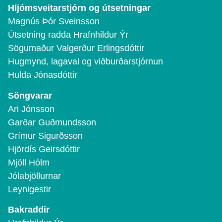
Hljómsveitarstjórn og útsetningar
Magnús Þór Sveinsson
Útsetning radda Hrafnhildur Ýr
Sögumaður Valgerður Erlingsdóttir
Hugmynd, lagaval og viðburðarstjórnun
Hulda Jónasdóttir
Söngvarar
Ari Jónsson
Garðar Guðmundsson
Grímur Sigurðsson
Hjördís Geirsdóttir
Mjöll Hólm
Jólabjöllurnar
Leynigestir
Bakraddir