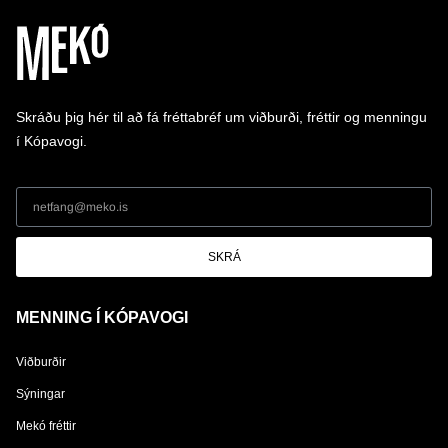
Skráðu þig hér til að fá fréttabréf um viðburði, fréttir og menningu
í Kópavogi.
SKRÁ
MENNING Í KÓPAVOGI
Viðburðir
Sýningar
Mekó fréttir