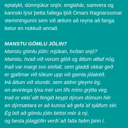
eplalykt, dúnmjúkur snjór, englahár, samvera og
kannski lýsir þetta fallega ljóð Ómars Ragnarssonar
stemmingunni sem við ætlum að reyna að fanga
betur en nokkuð annað.
MANSTU GÖMLU JÓLIN?
Manstu gömlu jólin; mjúkan, hvítan snjó?
Manstu, hvað við vorum glöð og áttum alltaf nóg.
Það var margt svo einfalt, sem gladdi okkar geð
er gjafirnar við tókum upp við gamla jólatréð.
Þá áttum við stundir, sem aldrei gleymi ég,
en ævinlega lýsa mér um lífs míns grýtta veg.
Það er ekki´allt fengið keypt dýrum dómum hér
en dýrmætara er að kunna´að gefa´af sjálfum sér.
Ég bið að gömlu jólin birtist mér á ný,
og besta jólagjöfin verði´að falla faðm þinn í.