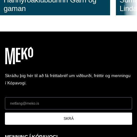
gaman
Linda
Skráðu þig hér til að fá fréttabréf um viðburði, fréttir og menningu
í Kópavogi.
SKRÁ