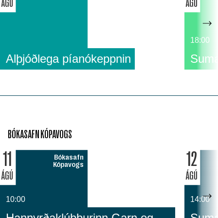
ÁGÚ
ÁGÚ
18:00
Alþjóðlega píanókeppnin
Suma
BÓKASAFN KÓPAVOGS
11
12
Bókasafn
Kópavogs
ÁGÚ
ÁGÚ
10:00
14:00
Hannyrðaklúbburinn Garn og
Sumar