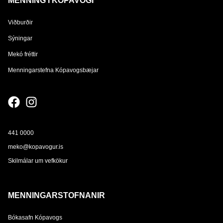
MENNING Í KÓPAVOGI
Viðburðir
Sýningar
Mekó fréttir
Menningarstefna Kópavogsbæjar
441 0000
meko@kopavogur.is
Skilmálar um vefkökur
MENNINGARSTOFNANIR
Bókasafn Kópavogs