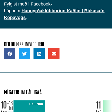
Fylgist með í Facebook-
hópnum
Hannyrðaklúbburinn Kaðlín | Bókasafn
Kópavogs
.
DEILDU ÞESSUM VIÐBURÐI
ÞÚ GÆTIR HAFT ÁHUGA Á
10
11
16
Salurinn
ÁGÚ