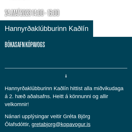
24.MAÍ 2023 14:00 - 16:00
Hannyrðaklúbburinn Kaðlín
BÓKASAFN KÓPAVOGS
Hannyrðaklúbburinn Kaðlín hittist alla miðvikudaga
á 2. hæð aðalsafns. Heitt á könnunni og allir
velkomnir!
Nánari upplýsingar veitir Gréta Björg
Ólafsdóttir,
gretabjorg@kopavogur.is