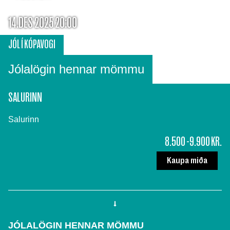
14.DES 2025 20:00
JÓL Í KÓPAVOGI
Jólalögin hennar mömmu
SALURINN
Salurinn
8.500 -9.900 KR.
Kaupa miða
JÓLALÖGIN HENNAR MÖMMU