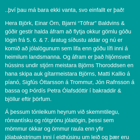
..því þau má bara ekki vanta, svo einfallt er það!
Hera Björk, Einar Örn, Bjarni “Töfrar” Baldvins &
góðir gestir halda áfram að flytja okkur gömlu góðu
lögin frá 5. 6. & 7. áratug síðustu aldar og nú er
komið að jólalögunum sem lifa enn góðu lífi inni á
heimilum landsmanna. Og áfram er það hljómsveit
hússins undir stjórn meistara Björns Thoroddsen en
hana skipa auk gítarmeistara Björns, Matti Kallio á
píanó, Sigfús Óttarsson á Trommur, Jón Rafnsson á
bassa og Þórdís Petra Ólafsdóttir í bakraddir &
bjöllur eftir þörfum.
Á þessum tónleikum heyrum við skemmtilegu,
rómantísku og rótgrónu jólalögin, þessi sem
mömmur okkar og ömmur raula enn yfir
jólabakstrinum inni í eldhúsinu um leið og þær eru