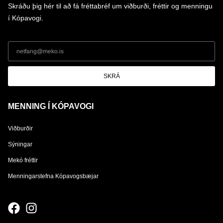
Skráðu þig hér til að fá fréttabréf um viðburði, fréttir og menningu
í Kópavogi.
SKRÁ
MENNING Í KÓPAVOGI
Viðburðir
Sýningar
Mekó fréttir
Menningarstefna Kópavogsbæjar