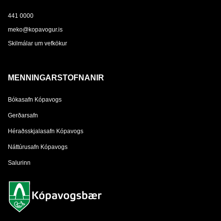
441 0000
meko@kopavogur.is
Skilmálar um vefkökur
MENNINGARSTOFNANIR
Bókasafn Kópavogs
Gerðarsafn
Héraðsskjalasafn Kópavogs
Náttúrusafn Kópavogs
Salurinn