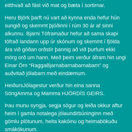
eitthvað að fást við mat og bæta í sortirnar.
Heru Björk þarft nú vart að kynna enda hefur hún
sungið og skemmt þjóðinni í rúm 30 ár af sinni
alkunnu. Bjarni Töframaður hefur að sama skapi
töfrað landann upp úr skónum og skemmt í fjölda
ára við góðan orðstír þannig að við þurfum ekki
mörg orð um hann. Með þeim verður áfram hin ungi
Einar Örn “RaggaBjarnabarnabarnabarn” og
auðvitað jólabarn með eindæmum.
HeiðursJólagestur verður hin eina sanna
SöngAmma og Mamma HJÖRDÍS GEIRS.
Þau munu syngja, segja sögur og leiða okkur aftur
heim í gamla notalega jólaundirbúninginn með
gömlu plötunum, heita kakóinu og heimabökuðu
smákökunum.