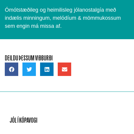
Ómótstæðileg og heimilisleg jólanostalgía með
indælis minningum, melódíum & mömmukossum
sem engin má missa af.
DEILDU ÞESSUM VIÐBURÐI
JÓL Í KÓPAVOGI