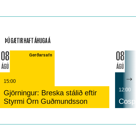
ÞÚ GÆTIR HAFT ÁHUGA Á
08
08
Gerðarsafn
ÁGÚ
ÁGÚ
15:00
12:00
Gjörningur: Breska stálið eftir
Styrmi Örn Guðmundsson
Cospl