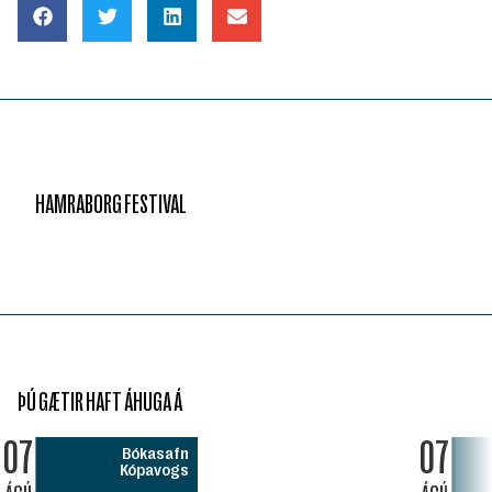
HAMRABORG FESTIVAL
ÞÚ GÆTIR HAFT ÁHUGA Á
07
07
Bókasafn
Kópavogs