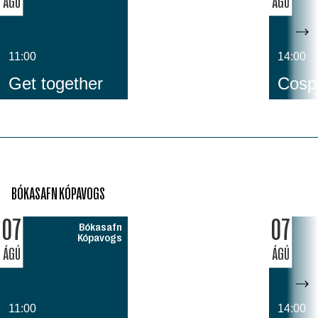
ÁGÚ
ÁGÚ
11:00
14:00
Get together
Cospl
BÓKASAFN KÓPAVOGS
07
07
Bókasafn
Kópavogs
ÁGÚ
ÁGÚ
11:00
14:00