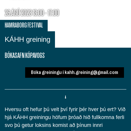
26.ÁGÚ 2023 13:00 - 17:00
HAMRABORG FESTIVAL
KÁHH greining
BÓKASAFN KÓPAVOGS
Bóka greiningu í kahh.greining@gmail.com
Hversu oft hefur þú velt því fyrir þér hver þú ert? Við
hjá KÁHH greiningu höfum þróað hið fullkomna ferli
svo þú getur loksins komist að þínum innri