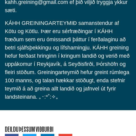
kahh.greining@gmail.com ef þið viljið tryggja ykkur
sæti.
KÁHH GREININGARTEYMIÐ samanstendur af
Kötu og Kötlu. Þær eru sérfræðingar í KÁHH
fræðum sem eru ómissandi þáttur í ferðalaginu að
betri sjálfsþekkingu og lífshamingju. KÁHH greining
hefur ferðast hringinn í kringum landið og verið með
uppákomur í Reykjavík, á Seyðisfirði, Þórshöfn og
fleiri stöðum. Greiningarteymið hefur greint rúmlega
100 manns, og talan hækkar stöðugt, enda stefnir
teymið á að greina allt landið og jafnvel út fyrir
landsteinana. ｡･:*˚:✧｡
DEILDU ÞESSUM VIÐBURÐI