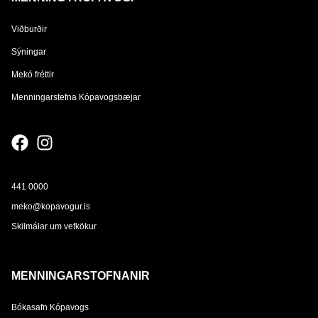
Viðburðir
Sýningar
Mekó fréttir
Menningarstefna Kópavogsbæjar
441 0000
meko@kopavogur.is
Skilmálar um vefkökur
MENNINGARSTOFNANIR
Bókasafn Kópavogs