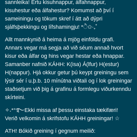
sannleika! Ertu kisuhnappur, álfahnappur,
kisuhestur eða álfahestur? Komumst að því í
sameiningu og tökum skref í átt að dýpri
sjálfsþekkingu og lífshamingju! *ੈ✩‧₊˚
Allt mannkynið á heima á mjög einföldu grafi.
Annars vegar má segja að við séum annað hvort
kisur eða álfar og hins vegar hestar eða hnappar.
Samanber nafnið KÁHH: K(isa) Á(lfur) H(estur)
H(nappur). Hjá okkur getur þú keypt greiningu sem
lýsir sér í u.þ.b. 10 mínútna viðtali og í lok greiningar
staðsetjum við þig á grafinu á formlegu viðurkenndu
skírteini.
✧˖*°࿐Ekki missa af þessu einstaka tækifæri!
Verið velkomin á skrifstofu KÁHH greiningar! ☆
ATH! Bókið greining í gegnum meilið: