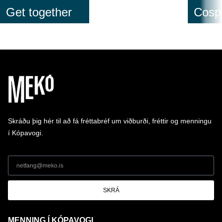
Get together
Cospl
Skráðu þig hér til að fá fréttabréf um viðburði, fréttir og menningu
í Kópavogi.
SKRÁ
MENNING Í KÓPAVOGI