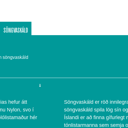
SÖNGVASKÁLD
em söngvaskáld
as hefur átt
Söngvaskáld er röð innilegr
inu Nylon, svo í
söngvaskáld spila lög sín og
lólistamaður hér
Íslandi er að finna gífurlegt
tónlistarmanna sem semja og 