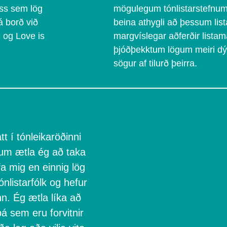
ss sem lög
mögulegum tónlistarstefnum
á borð við
beina athygli að þessum lis
 og Love is
margvíslegar aðferðir lista
þjóðþekktum lögum meiri dýp
sögur af tilurð þeirra.
tt í tónleikaröðinni
um ætla ég að taka
fa mig en einnig lög
nlistarfólk og hefur
n. Ég ætla líka að
á sem eru forvitnir