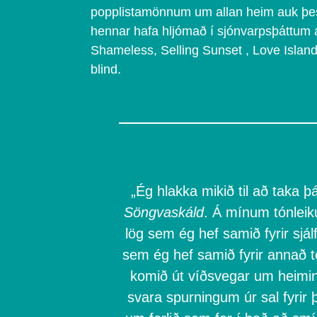
popplistamönnum um allan heim auk þe
hennar hafa hljómað í sjónvarpsþáttum 
Shameless, Selling Sunset , Love Island
blind.
„Ég hlakka mikið til að taka þá
Söngvaskáld
. Á mínum tónleik
lög sem ég hef samið fyrir sjál
sem ég hef samið fyrir annað tó
komið út víðsvegar um heimin
svara spurningum úr sal fyrir þ