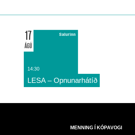
17
Salurinn
ÁGÚ
14:30
LESA – Opnunarhátíð
MENNING Í KÓPAVOGI