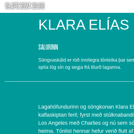
19.APR 2024 20:00
KLARA ELÍAS
SALURINN
Söngvaskáld er röð innilegra tónleika þar s
spila lög sín og segja frá tilurð laganna.
Lagahöfundurinn og söngkonan Klara Eli
kaflaskiptan feril; fyrst með stúlknaband
Los Angeles með Charlies og nú sem só
heima. Tónlist hennar hefur verið flutt af