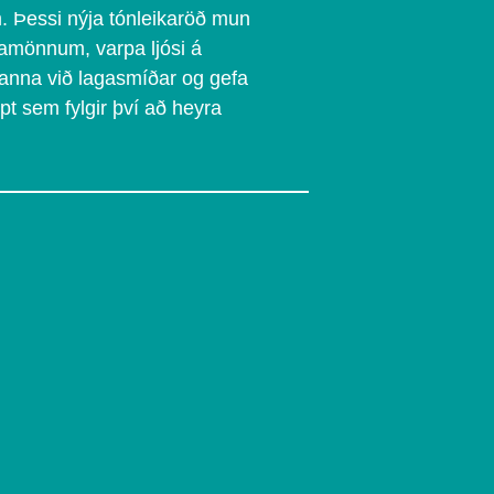
. Þessi nýja tónleikaröð mun
tamönnum, varpa ljósi á
manna við lagasmíðar og gefa
t sem fylgir því að heyra