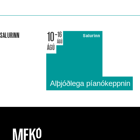
10
16
SALURINN
Salurinn
ÁGÚ
ÁGÚ
Alþjóðlega píanókeppnin