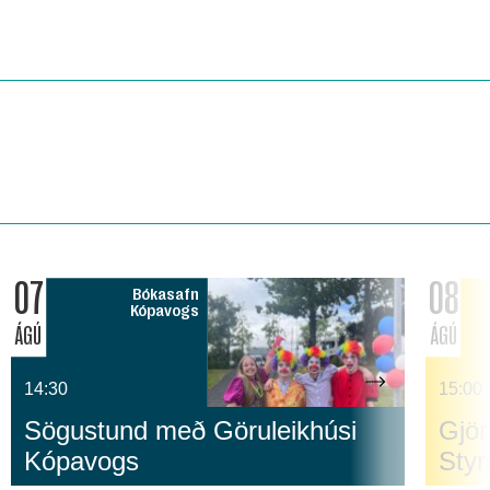
07
08
Bókasafn
Kópavogs
ÁGÚ
ÁGÚ
14:30
15:00
Sögustund með Göruleikhúsi
Gjör
Kópavogs
Sty