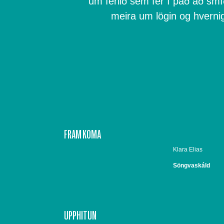
um ferlið sem fer í það að smíð
meira um lögin og hvernig
FRAM KOMA
Klara Elias
Söngvaskáld
UPPHITUN