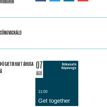
VIÐBURÐI
SÖNGVASKÁLD
07
ÞÚ GÆTIR HAFT ÁHUGA
Bókasafn
Kópavogs
Á
ÁGÚ
11:00
Get together