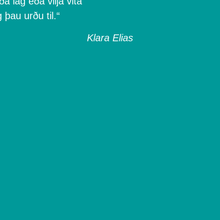
a lag eða vilja vita
 þau urðu til.“
Klara Elias