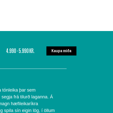
4.990 - 5.990 KR.
Kaupa miða
a tónleika þar sem
 segja frá tilurð laganna. Á
 magn hæfileikaríkra
spila sín eigin lög, í öllum