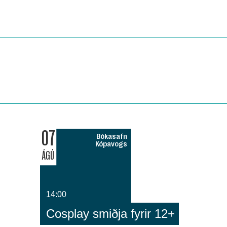
07
Bókasafn
Kópavogs
ÁGÚ
14:00
Cosplay smiðja fyrir 12+