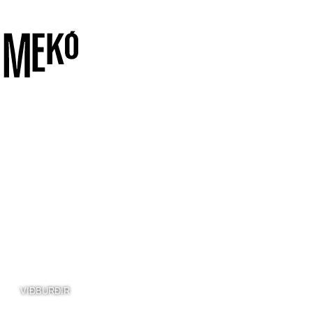
VIÐBURÐIR