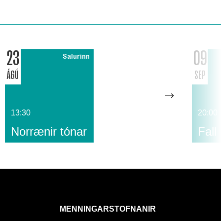
23
09
Salurinn
ÁGÚ
SEP
13:30
20:00
Norrænir tónar
Fall
MENNINGARSTOFNANIR