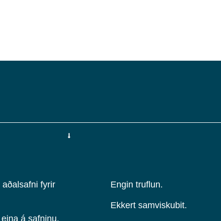
aðalsafni fyrir
Engin truflun.
Ekkert samviskubit.
eina á safninu,