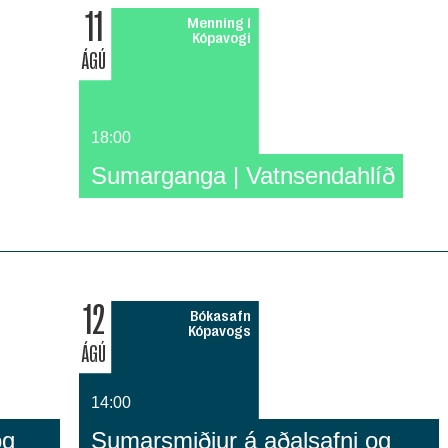
11
Menning í
Kópavogi
ÁGÚ
18:00
Sumarganga | Vatnsendahlíð
12
Bókasafn
Kópavogs
ÁGÚ
14:00
og
Sumarsmiðjur á aðalsafni og