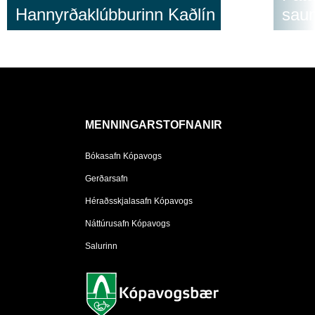
Hannyrðaklúbburinn Kaðlín
sau
MENNINGARSTOFNANIR
Bókasafn Kópavogs
Gerðarsafn
Héraðsskjalasafn Kópavogs
Náttúrusafn Kópavogs
Salurinn