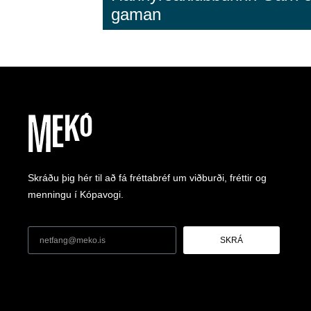
gaman
Skráðu þig hér til að fá fréttabréf um viðburði, fréttir og
menningu í Kópavogi.
SKRÁ