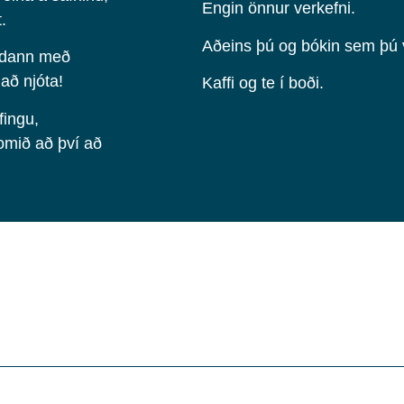
Engin önnur verkefni.
.
Aðeins þú og bókin sem þú vi
andann með
að njóta!
Kaffi og te í boði.
fingu,
komið að því að