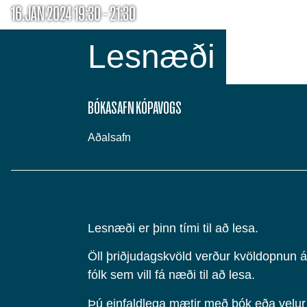
16.JAN 2024 19:30 - 21:30
Lesnæði
BÓKASAFN KÓPAVOGS
Aðalsafn
Lesnæði er þinn tími til að lesa.
Öll þriðjudagskvöld verður kvöldopnun á 
fólk sem vill fá næði til að lesa.
Þú einfaldlega mætir með bók eða velur 