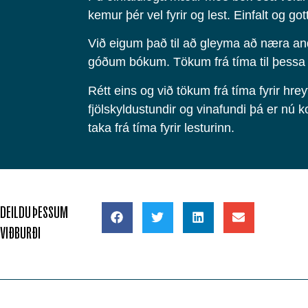
kemur þér vel fyrir og lest. Einfalt og gott
Við eigum það til að gleyma að næra 
góðum bókum. Tökum frá tíma til þessa 
Rétt eins og við tökum frá tíma fyrir hrey
fjölskyldustundir og vinafundi þá er nú 
taka frá tíma fyrir lesturinn.
DEILDU ÞESSUM
VIÐBURÐI