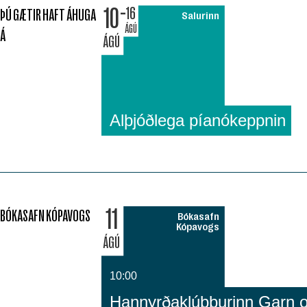
10
16
ÞÚ GÆTIR HAFT ÁHUGA
Salurinn
ÁGÚ
Á
ÁGÚ
Alþjóðlega píanókeppnin
11
BÓKASAFN KÓPAVOGS
Bókasafn
Kópavogs
ÁGÚ
10:00
Hannyrðaklúbburinn Garn 