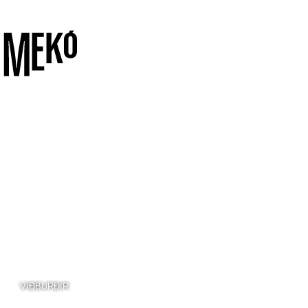
VIÐBURÐIR