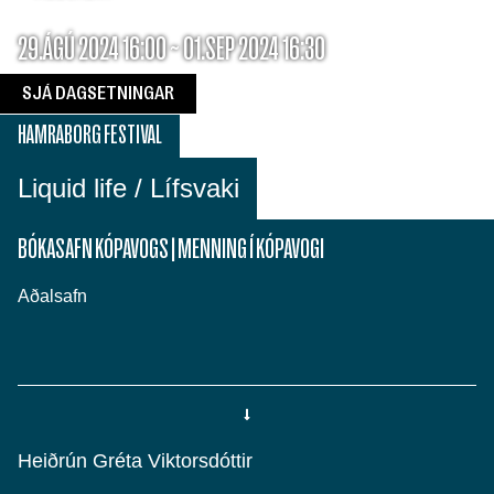
29.ÁGÚ 2024 16:00 ~ 01.SEP 2024 16:30
SJÁ DAGSETNINGAR
HAMRABORG FESTIVAL
Liquid life / Lífsvaki
BÓKASAFN KÓPAVOGS
|
MENNING Í KÓPAVOGI
Aðalsafn
Heiðrún Gréta Viktorsdóttir