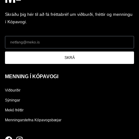
Skráðu þig hér til að fá fréttabréf um viðburði, fréttir og menningu
í Kópavogi.
SKRÁ
MENNING Í KÓPAVOGI
Viðburðir
Sýningar
Mekó fréttir
Menningarstefna Kópavogsbæjar