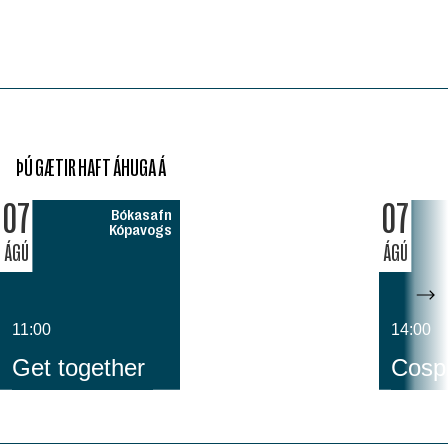
ÞÚ GÆTIR HAFT ÁHUGA Á
07
07
Bókasafn
Kópavogs
ÁGÚ
ÁGÚ
11:00
14:00
Get together
Cospl