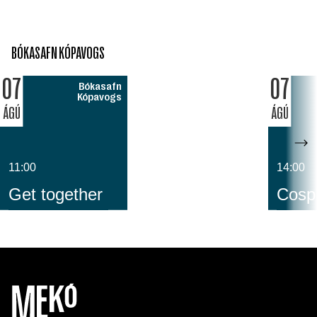
BÓKASAFN KÓPAVOGS
07
07
Bókasafn
Kópavogs
ÁGÚ
ÁGÚ
11:00
14:00
Get together
Cospl