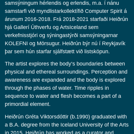
samsýningum hérlendis og erlendis, m.a. í nánu
samstarfi við myndlistarkollektífið Computer Spirit á
árunum 2016-2018. Frá 2018-2021 starfaði Heiðrún
hjá Gallerí Úthverfu og ArtsIceland sem
verkefnisstjóri og sýningastýrði samsýningarnar
KOLEFNI og Mörsugur. Heiðrún býr nú í Reykjavík
þar sem hún starfar sjálfstætt við listsköpun.
The artist explores the body’s boundaries between
physical and ethereal surroundings. Perception and
awareness are expanded and the body is explored
through the phases of water. Time ripples in
sequence to water and flesh becomes a part of a
primordial element.
Heiðrún Gréta Viktorsdóttir (b.1990) graduated with
a B.A. degree from the Iceland University of the Arts
in 2015. Heiðrún has worked as a curator and