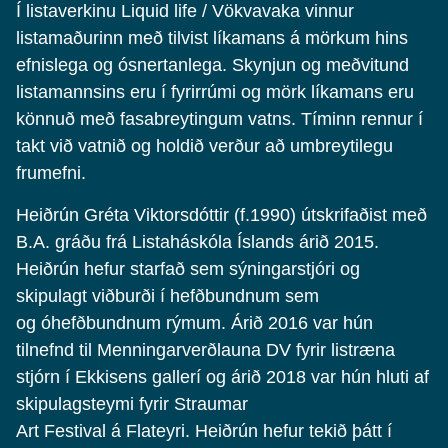
Í listaverkinu Liquid life / Vökvavaka vinnur
listamaðurinn með tilvist líkamans á mörkum hins
efnislega og ósnertanlega. Skynjun og meðvitund
listamannsins eru í fyrirrúmi og mörk líkamans eru
könnuð með fasabreytingum vatns. Tíminn rennur í
takt við vatnið og holdið verður að umbreytilegu
frumefni.
Heiðrún Gréta Viktorsdóttir (f.1990) útskrifaðist með
B.A. gráðu frá Listaháskóla Íslands árið 2015.
Heiðrún hefur starfað sem sýningarstjóri og
skipulagt viðburði í hefðbundnum sem
og óhefðbundnum rýmum. Árið 2016 var hún
tilnefnd til Menningarverðlauna DV fyrir listræna
stjórn í Ekkisens gallerí og árið 2018 var hún hluti af
skipulagsteymi fyrir Straumar
Art Festival á Flateyri. Heiðrún hefur tekið þátt í