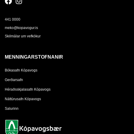
441 0000
meko@kopavogur.is
Skilmálar um vefkökur
MENNINGARSTOFNANIR
Bókasafn Kópavogs
Gerðarsafn
Héraðsskjalasafn Kópavogs
Náttúrusafn Kópavogs
Salurinn