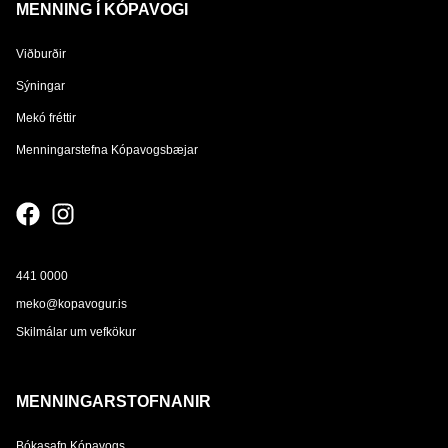
MENNING Í KÓPAVOGI
Viðburðir
Sýningar
Mekó fréttir
Menningarstefna Kópavogsbæjar
441 0000
meko@kopavogur.is
Skilmálar um vefkökur
MENNINGARSTOFNANIR
Bókasafn Kópavogs