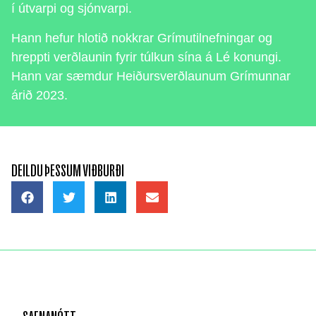
í útvarpi og sjónvarpi.
Hann hefur hlotið nokkrar Grímutilnefningar og
hreppti verðlaunin fyrir túlkun sína á Lé konungi.
Hann var sæmdur Heiðursverðlaunum Grímunnar
árið 2023.
DEILDU ÞESSUM VIÐBURÐI