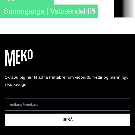
Sumarganga | Vatnsendahlíð
Skráðu þig hér til að fá fréttabréf um viðburði, fréttir og menningu
í Kópavogi.
SKRÁ