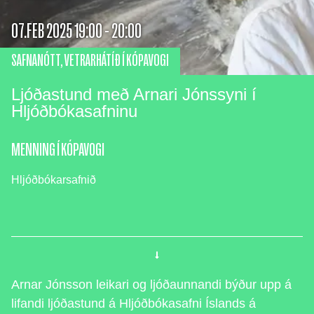
07.FEB 2025 19:00 - 20:00
SAFNANÓTT
,
VETRARHÁTÍÐ Í KÓPAVOGI
Ljóðastund með Arnari Jónssyni í
Hljóðbókasafninu
MENNING Í KÓPAVOGI
Hljóðbókarsafnið
Arnar Jónsson leikari og ljóðaunnandi býður upp á
lifandi ljóðastund á Hljóðbókasafni Íslands á