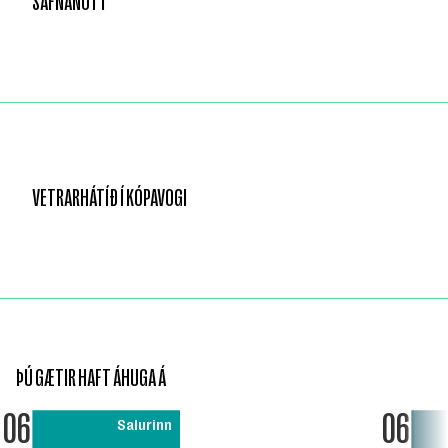
SAFNANÓTT
VETRARHÁTÍÐ Í KÓPAVOGI
ÞÚ GÆTIR HAFT ÁHUGA Á
06
06
Salurinn