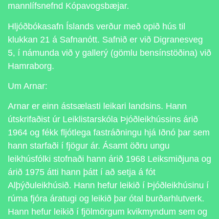
mannlífsnefnd Kópavogsbæjar.
Hljóðbókasafn Íslands verður með opið hús til
klukkan 21 á Safnanótt. Safnið er við Digranesveg
5, í námunda við y gallerý (gömlu bensínstöðina) við
Hamraborg.
Um Arnar:
Arnar er einn ástsælasti leikari landsins. Hann
útskrifaðist úr Leiklistarskóla Þjóðleikhússins árið
1964 og fékk fljótlega fastráðningu hjá Iðnó þar sem
hann starfaði í fjögur ár. Ásamt öðru ungu
leikhúsfólki stofnaði hann árið 1968 Leiksmiðjuna og
árið 1975 átti hann þátt í að setja á fót
Alþýðuleikhúsið. Hann hefur leikið í Þjóðleikhúsinu í
rúma fjóra áratugi og leikið þar ótal burðarhlutverk.
Hann hefur leikið í fjölmörgum kvikmyndum sem og