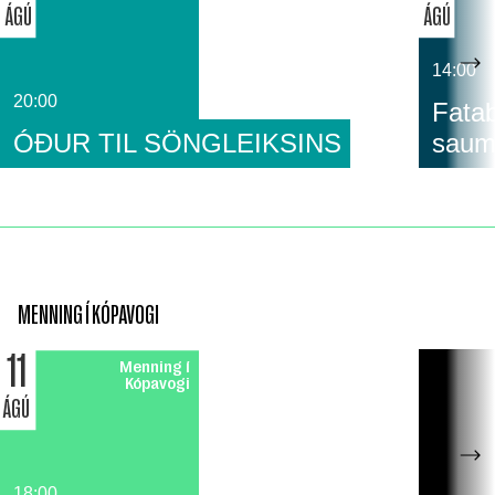
ÁGÚ
ÁGÚ
14:00
20:00
Fatab
ÓÐUR TIL SÖNGLEIKSINS
saum
MENNING Í KÓPAVOGI
11
Menning í
Kópavogi
ÁGÚ
18:00