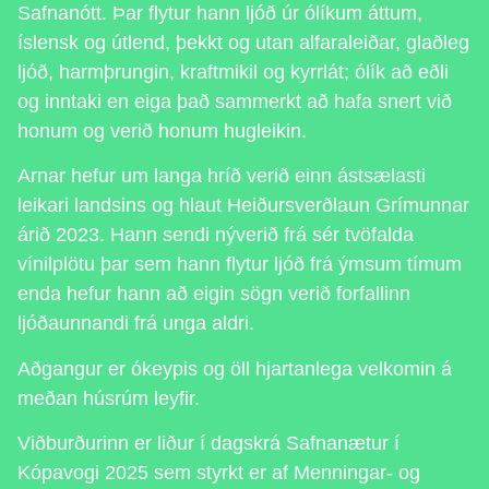
Safnanótt. Þar flytur hann ljóð úr ólíkum áttum,
íslensk og útlend, þekkt og utan alfaraleiðar, glaðleg
ljóð, harmþrungin, kraftmikil og kyrrlát; ólík að eðli
og inntaki en eiga það sammerkt að hafa snert við
honum og verið honum hugleikin.
Arnar hefur um langa hríð verið einn ástsælasti
leikari landsins og hlaut Heiðursverðlaun Grímunnar
árið 2023. Hann sendi nýverið frá sér tvöfalda
vínilplötu þar sem hann flytur ljóð frá ýmsum tímum
enda hefur hann að eigin sögn verið forfallinn
ljóðaunnandi frá unga aldri.
Aðgangur er ókeypis og öll hjartanlega velkomin á
meðan húsrúm leyfir.
Viðburðurinn er liður í dagskrá Safnanætur í
Kópavogi 2025 sem styrkt er af Menningar- og