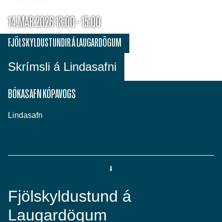
14.MAR 2026 13:00 - 15:00
FJÖLSKYLDUSTUNDIR Á LAUGARDÖGUM
Skrímsli á Lindasafni
BÓKASAFN KÓPAVOGS
Lindasafn
Fjölskyldustund á
Laugardögum