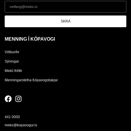
SKRÁ
MENNING Í KÓPAVOGI
Viðburðir
Sýningar
Mekó fréttir
Menningarstefna Kópavogsbæjar
441 0000
meko@kopavogur.is