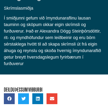
Skrímslasmiðja
Í smiðjunni gefum við ímyndunaraflinu lausan
tauminn og sköpum okkar eigin skrímsli og
furðuverur. Það er Alexandra Dögg Steinþórsdóttir,
rit- og myndhöfundur sem leiðbeinir og eru börn
sérstaklega hvött til að skapa skrímsli út frá eigin
áhuga og reynslu og skoða hvernig ímyndunaraflið
getur breytt hversdagslegum fyrirbærum í
furðuverur
DEILDU ÞESSUM VIÐBURÐI