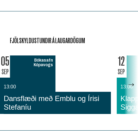
FJÖLSKYLDUSTUNDIR Á LAUGARDÖGUM
05
12
Bókasafn
Kópavogs
SEP
SEP
13:00
13:00
Dansflæði með Emblu og Írisi
Klapp
Stefaníu
Sigga