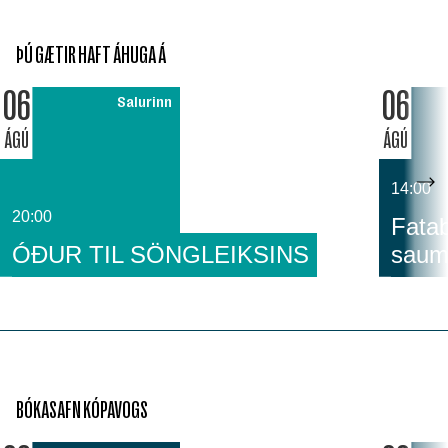
ÞÚ GÆTIR HAFT ÁHUGA Á
06
06
Salurinn
ÁGÚ
ÁGÚ
14:00
20:00
Fatab
ÓÐUR TIL SÖNGLEIKSINS
saum
BÓKASAFN KÓPAVOGS