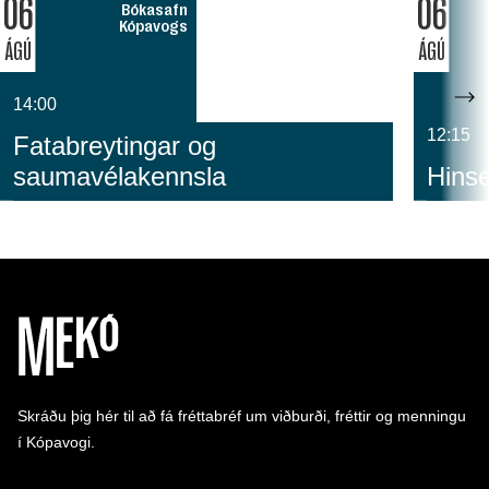
06
06
Bókasafn
Kópavogs
ÁGÚ
ÁGÚ
14:00
12:15
Fatabreytingar og
saumavélakennsla
Hinse
Skráðu þig hér til að fá fréttabréf um viðburði, fréttir og menningu
í Kópavogi.