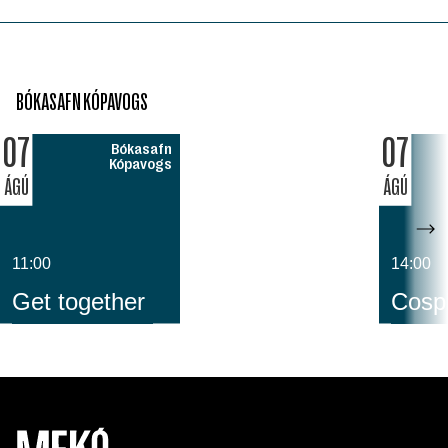
BÓKASAFN KÓPAVOGS
07
07
Bókasafn
Kópavogs
ÁGÚ
ÁGÚ
11:00
14:00
Get together
Cospl