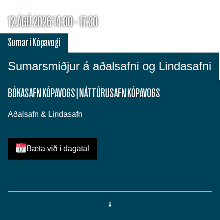
12.ÁGÚ 2026 14:00 - 17:30
Sumar í Kópavogi
Sumarsmiðjur á aðalsafni og Lindasafni
BÓKASAFN KÓPAVOGS
|
NÁTTÚRUSAFN KÓPAVOGS
Aðalsafn & Lindasafn
Bæta við í dagatal