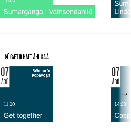
18:00
Sumar
Sumarganga | Vatnsendahlíð
Linda
ÞÚ GÆTIR HAFT ÁHUGA Á
07
07
Bókasafn
Kópavogs
ÁGÚ
ÁGÚ
11:00
14:00
Get together
Cospl