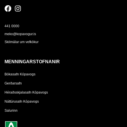
441 0000
meko@kopavogur.is
Skilmálar um vefkökur
MENNINGARSTOFNANIR
Bókasafn Kópavogs
Gerðarsafn
Héraðsskjalasafn Kópavogs
Náttúrusafn Kópavogs
Salurinn