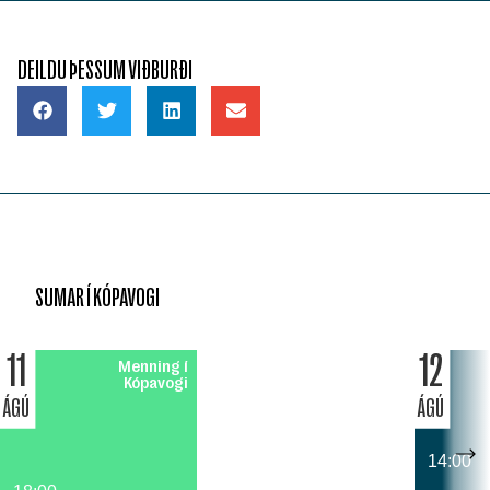
DEILDU ÞESSUM VIÐBURÐI
SUMAR Í KÓPAVOGI
11
12
Menning í
Kópavogi
ÁGÚ
ÁGÚ
14:00