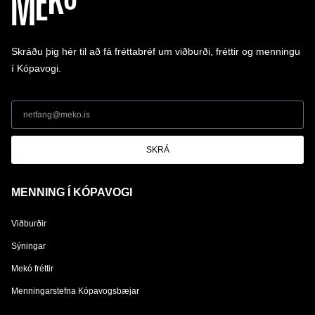
Skráðu þig hér til að fá fréttabréf um viðburði, fréttir og menningu
í Kópavogi.
SKRÁ
MENNING Í KÓPAVOGI
Viðburðir
Sýningar
Mekó fréttir
Menningarstefna Kópavogsbæjar