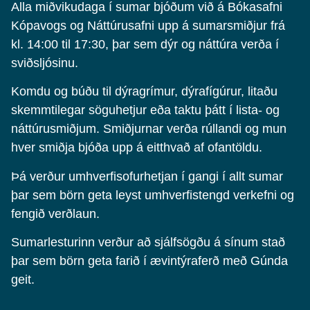
Alla miðvikudaga í sumar bjóðum við á Bókasafni
Kópavogs og Náttúrusafni upp á sumarsmiðjur frá
kl. 14:00 til 17:30, þar sem dýr og náttúra verða í
sviðsljósinu.
Komdu og búðu til dýragrímur, dýrafígúrur, litaðu
skemmtilegar söguhetjur eða taktu þátt í lista- og
náttúrusmiðjum. Smiðjurnar verða rúllandi og mun
hver smiðja bjóða upp á eitthvað af ofantöldu.
Þá verður umhverfisofurhetjan í gangi í allt sumar
þar sem börn geta leyst umhverfistengd verkefni og
fengið verðlaun.
Sumarlesturinn verður að sjálfsögðu á sínum stað
þar sem börn geta farið í ævintýraferð með Gúnda
geit.