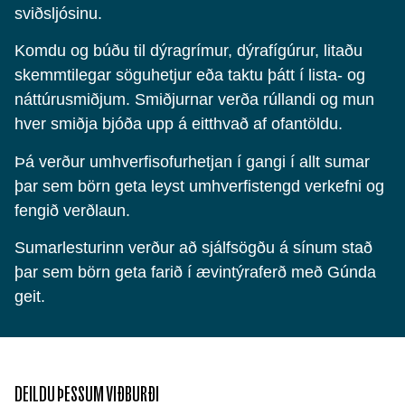
sviðsljósinu.
Komdu og búðu til dýragrímur, dýrafígúrur, litaðu
skemmtilegar söguhetjur eða taktu þátt í lista- og
náttúrusmiðjum. Smiðjurnar verða rúllandi og mun
hver smiðja bjóða upp á eitthvað af ofantöldu.
Þá verður umhverfisofurhetjan í gangi í allt sumar
þar sem börn geta leyst umhverfistengd verkefni og
fengið verðlaun.
Sumarlesturinn verður að sjálfsögðu á sínum stað
þar sem börn geta farið í ævintýraferð með Gúnda
geit.
DEILDU ÞESSUM VIÐBURÐI