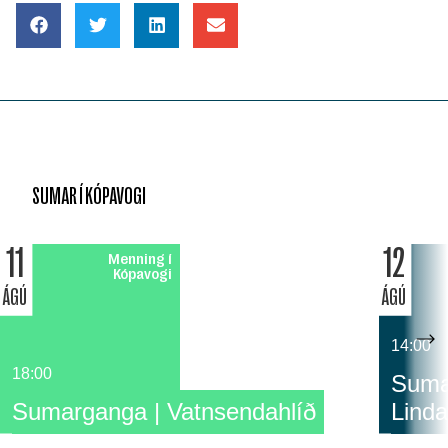
SUMAR Í KÓPAVOGI
11
12
Menning í
Kópavogi
ÁGÚ
ÁGÚ
14:00
18:00
Sumar
Sumarganga | Vatnsendahlíð
Linda