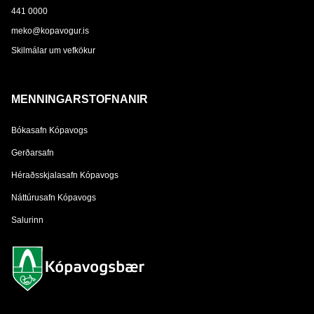
441 0000
meko@kopavogur.is
Skilmálar um vefkökur
MENNINGARSTOFNANIR
Bókasafn Kópavogs
Gerðarsafn
Héraðsskjalasafn Kópavogs
Náttúrusafn Kópavogs
Salurinn