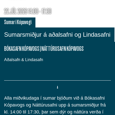
22.JÚL 2026 14:00 - 17:30
Sumar í Kópavogi
Sumarsmiðjur á aðalsafni og Lindasafni
BÓKASAFN KÓPAVOGS
|
NÁTTÚRUSAFN KÓPAVOGS
Aðalsafn & Lindasafn
Alla miðvikudaga í sumar bjóðum við á Bókasafni
Kópavogs og Náttúrusafni upp á sumarsmiðjur frá
kl. 14:00 til 17:30, þar sem dýr og náttúra verða í