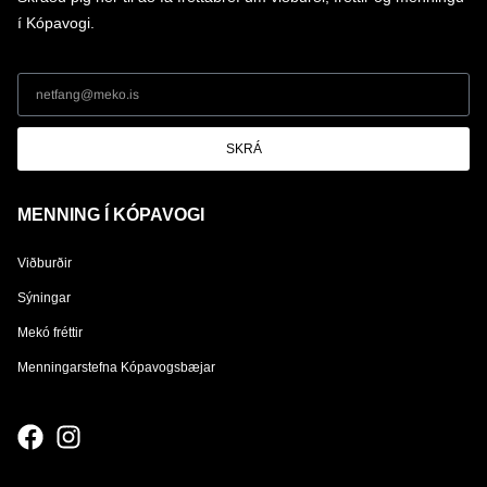
í Kópavogi.
SKRÁ
MENNING Í KÓPAVOGI
Viðburðir
Sýningar
Mekó fréttir
Menningarstefna Kópavogsbæjar