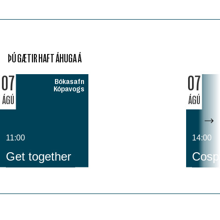
ÞÚ GÆTIR HAFT ÁHUGA Á
07
07
Bókasafn
Kópavogs
ÁGÚ
ÁGÚ
11:00
14:00
Get together
Cospl