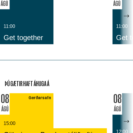
ÁGÚ
ÁGÚ
11:00
11:00
Get together
Get t
ÞÚ GÆTIR HAFT ÁHUGA Á
08
08
Gerðarsafn
ÁGÚ
ÁGÚ
15:00
12:00