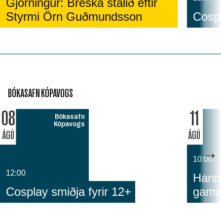
Gjörningur: Breska stálið eftir
Styrmi Örn Guðmundsson
Cospl
BÓKASAFN KÓPAVOGS
08
11
Bókasafn
Kópavogs
ÁGÚ
ÁGÚ
10:00
12:00
Hann
Cosplay smiðja fyrir 12+
gam