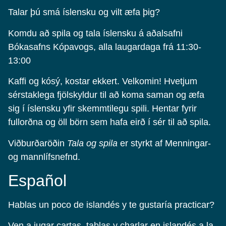
Talar þú smá íslensku og vilt æfa þig?
Komdu að spila og tala íslensku á aðalsafni
Bókasafns Kópavogs, alla laugardaga frá 11:30-
13:00
Kaffi og kósý, kostar ekkert. Velkomin! Hvetjum
sérstaklega fjölskyldur til að koma saman og æfa
sig í íslensku yfir skemmtilegu spili. Hentar fyrir
fullorðna og öll börn sem hafa eirð í sér til að spila.
Viðburðaröðin
Tala og spila
er styrkt af Menningar-
og mannlífsnefnd.
Español
Hablas un poco de islandés y te gustaría practicar?
Ven a jugar cartas, tablas y charlar en islandés a la