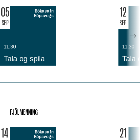
05
12
Bókasafn
Kópavogs
SEP
SEP
11:30
11:30
Tala og spila
Tala 
FJÖLMENNING
14
21
Bókasafn
Kópavogs