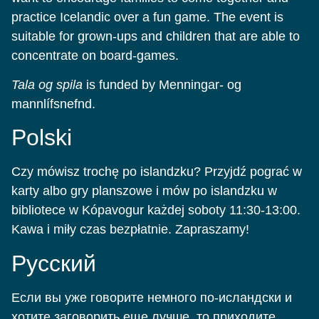
practice Icelandic over a fun game. The event is
suitable for grown-ups and children that are able to
concentrate on board-games.
Tala og spila
is funded by Menningar- og
mannlífsnefnd.
Polski
Czy mówisz trochę po islandzku? Przyjdź pograć w
karty albo gry planszowe i mów po islandzku w
bibliotece w Kópavogur każdej soboty 11:30-13:00.
Kawa i miły czas bezpłatnie. Zapraszamy!
Pусский
Если вы уже говорите немного по-исландски и
хотите заговорить еще лучше, то приходите