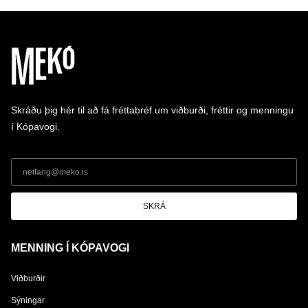
Skráðu þig hér til að fá fréttabréf um viðburði, fréttir og menningu
í Kópavogi.
SKRÁ
MENNING Í KÓPAVOGI
Viðburðir
Sýningar