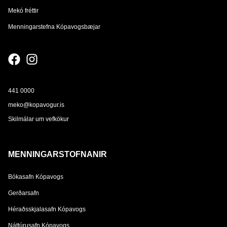
Mekó fréttir
Menningarstefna Kópavogsbæjar
441 0000
meko@kopavogur.is
Skilmálar um vefkökur
MENNINGARSTOFNANIR
Bókasafn Kópavogs
Gerðarsafn
Héraðsskjalasafn Kópavogs
Náttúrusafn Kópavogs