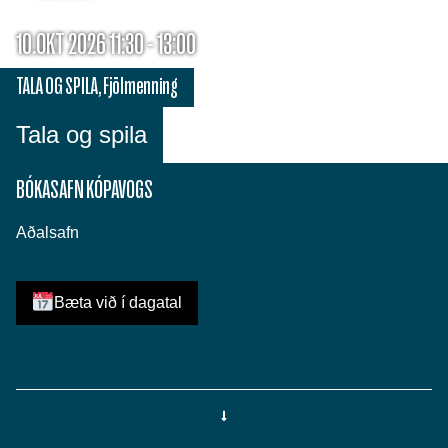
10.OKT 2026 11:30 - 13:00
TALA OG SPILA
,
Fjölmenning
Tala og spila
BÓKASAFN KÓPAVOGS
Aðalsafn
Bæta við í dagatal