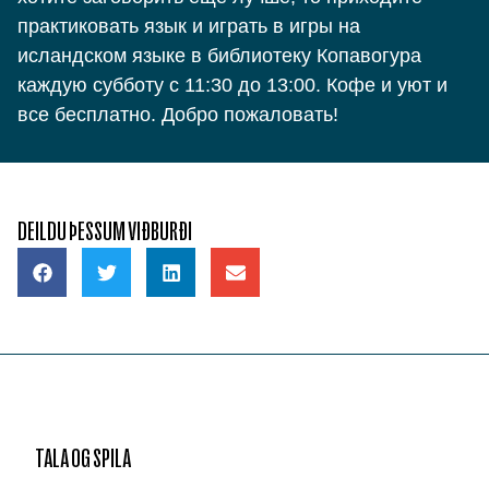
практиковать язык и играть в игры на
исландском языке в библиотеку Копавогура
каждую субботу с 11:30 до 13:00. Кофе и уют и
все бесплатно. Добро пожаловать!
DEILDU ÞESSUM VIÐBURÐI
TALA OG SPILA