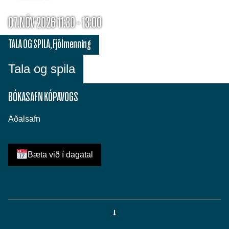
07.NÓV 2026 11:30 - 13:00
TALA OG SPILA
,
Fjölmenning
Tala og spila
BÓKASAFN KÓPAVOGS
Aðalsafn
Bæta við í dagatal