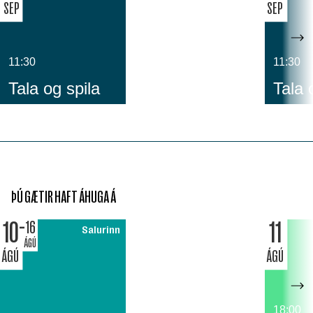
SEP
SEP
11:30
11:30
Tala og spila
Tala 
ÞÚ GÆTIR HAFT ÁHUGA Á
10
11
16
Salurinn
ÁGÚ
ÁGÚ
ÁGÚ
18:00