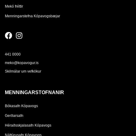
Mekó fréttir
Menningarstefna Kópavogsbæjar
441 0000
meko@kopavogur.is
Skilmálar um vefkökur
MENNINGARSTOFNANIR
Bókasafn Kópavogs
Gerðarsafn
Héraðsskjalasafn Kópavogs
Náttúrusafn Kópavogs