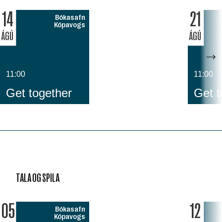
14
21
Bókasafn
Kópavogs
ÁGÚ
ÁGÚ
11:00
11:00
Get together
Get t
TALA OG SPILA
05
12
Bókasafn
Kópavogs