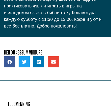
практиковать язык и играть в игры на
исландском языке в библиотеку Копавогура
каждую субботу с 11:30 до 13:00. Кофе и уют и
все бесплатно. Добро пожаловать!
DEILDU ÞESSUM VIÐBURÐI
FJÖLMENNING