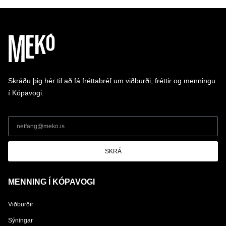
Skráðu þig hér til að fá fréttabréf um viðburði, fréttir og menningu
í Kópavogi.
SKRÁ
MENNING Í KÓPAVOGI
Viðburðir
Sýningar