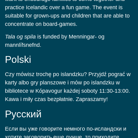
practice Icelandic over a fun game. The event is
suitable for grown-ups and children that are able to
concentrate on board-games.
Tala og spila
is funded by Menningar- og
mannlífsnefnd.
Polski
Czy mówisz trochę po islandzku? Przyjdź pograć w
karty albo gry planszowe i mów po islandzku w
bibliotece w Kópavogur każdej soboty 11:30-13:00.
Kawa i miły czas bezpłatnie. Zapraszamy!
Pусский
Если вы уже говорите немного по-исландски и
хотите заговорить еще лучше, то приходите