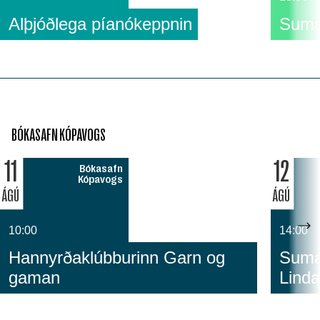
Alþjóðlega píanókeppnin
Suma
BÓKASAFN KÓPAVOGS
11
12
Bókasafn
Kópavogs
ÁGÚ
ÁGÚ
10:00
14:00
Hannyrðaklúbburinn Garn og
Sumar
gaman
Linda