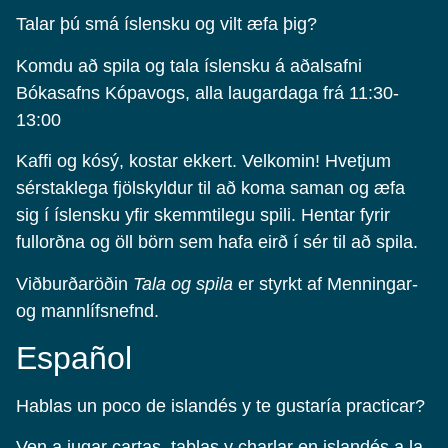
Talar þú smá íslensku og vilt æfa þig?
Komdu að spila og tala íslensku á aðalsafni
Bókasafns Kópavogs, alla laugardaga frá 11:30-
13:00
Kaffi og kósý, kostar ekkert. Velkomin! Hvetjum
sérstaklega fjölskyldur til að koma saman og æfa
sig í íslensku yfir skemmtilegu spili. Hentar fyrir
fullorðna og öll börn sem hafa eirð í sér til að spila.
Viðburðaröðin
Tala og spila
er styrkt af Menningar-
og mannlífsnefnd.
Español
Hablas un poco de islandés y te gustaría practicar?
Ven a jugar cartas, tablas y charlar en islandés a la