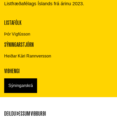
Listfræðafélags Íslands frá árinu 2023.
LISTAFÓLK
Þór Vigfússon
SÝNINGARSTJÓRN
Heiðar Kári Rannversson
VIÐHENGI
Sýningarskrá
DEILDU ÞESSUM VIÐBURÐI