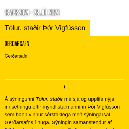
13.APR 2024 ~ 28.JÚL 2024
Tölur, staðir Þór Vigfússon
GERÐARSAFN
Gerðarsafn
Á sýningunni
Tölur, staðir
má sjá og upplifa nýja
innsetningu eftir myndlistarmanninn Þór Vigfússon
sem hann vinnur sérstaklega með sýningarsal
Gerðarsafns í huga. Sýningin samanstendur af