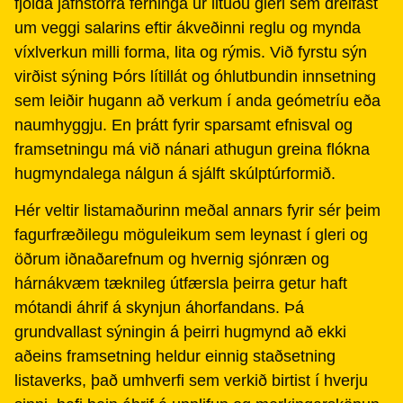
fjölda jafnstórra ferninga úr lituðu gleri sem dreifast
um veggi salarins eftir ákveðinni reglu og mynda
víxlverkun milli forma, lita og rýmis. Við fyrstu sýn
virðist sýning Þórs lítillát og óhlutbundin innsetning
sem leiðir hugann að verkum í anda geómetríu eða
naumhyggju. En þrátt fyrir sparsamt efnisval og
framsetningu má við nánari athugun greina flókna
hugmyndalega nálgun á sjálft skúlptúrformið.
Hér veltir listamaðurinn meðal annars fyrir sér þeim
fagurfræðilegu möguleikum sem leynast í gleri og
öðrum iðnaðarefnum og hvernig sjónræn og
hárnákvæm tæknileg útfærsla þeirra getur haft
mótandi áhrif á skynjun áhorfandans. Þá
grundvallast sýningin á þeirri hugmynd að ekki
aðeins framsetning heldur einnig staðsetning
listaverks, það umhverfi sem verkið birtist í hverju