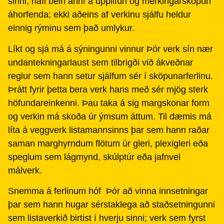
sinni, hafi bein áhrif á upplifun og merkingarsköpun
áhorfenda; ekki aðeins af verkinu sjálfu heldur
einnig rýminu sem það umlykur.
Líkt og sjá má á sýningunni vinnur Þór verk sín nær
undantekningarlaust sem tilbrigði við ákveðnar
reglur sem hann setur sjálfum sér í sköpunarferlinu.
Þrátt fyrir þetta bera verk hans með sér mjög sterk
höfundareinkenni. Þau taka á sig margskonar form
og verkin má skoða úr ýmsum áttum. Til dæmis má
líta á veggverk listamannsinns þar sem hann raðar
saman marghyrndum flötum úr gleri, plexigleri eða
speglum sem lágmynd, skúlptúr eða jafnvel
málverk.
Snemma á ferlinum hóf Þór að vinna innsetningar
þar sem hann hugar sérstaklega að staðsetningunni
sem listaverkið birtist í hverju sinni; verk sem fyrst