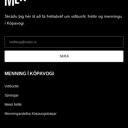
Skráðu þig hér til að fá fréttabréf um viðburði, fréttir og menningu
í Kópavogi.
SKRÁ
MENNING Í KÓPAVOGI
Viðburðir
Sýningar
Mekó fréttir
Menningarstefna Kópavogsbæjar