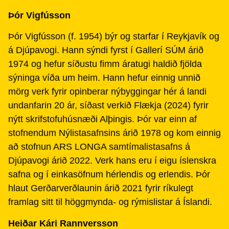
Þór Vigfússon
Þór Vigfússon (f. 1954) býr og starfar í Reykjavík og
á Djúpavogi. Hann sýndi fyrst í Gallerí SÚM árið
1974 og hefur síðustu fimm áratugi haldið fjölda
sýninga víða um heim. Hann hefur einnig unnið
mörg verk fyrir opinberar nýbyggingar hér á landi
undanfarin 20 ár, síðast verkið Flækja (2024) fyrir
nýtt skrifstofuhúsnæði Alþingis. Þór var einn af
stofnendum Nýlistasafnsins árið 1978 og kom einnig
að stofnun ARS LONGA samtímalistasafns á
Djúpavogi árið 2022. Verk hans eru í eigu íslenskra
safna og í einkasöfnum hérlendis og erlendis. Þór
hlaut Gerðarverðlaunin árið 2021 fyrir ríkulegt
framlag sitt til höggmynda- og rýmislistar á Íslandi.
Heiðar Kári Rannversson