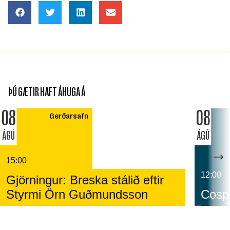
ÞÚ GÆTIR HAFT ÁHUGA Á
08
08
Gerðarsafn
ÁGÚ
ÁGÚ
15:00
12:00
Gjörningur: Breska stálið eftir
Styrmi Örn Guðmundsson
Cospl