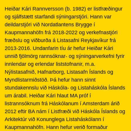
Heiðar Kári Rannversson (b. 1982) er listfræðingur
og sjálfstætt starfandi sýningarstjóri. Hann var
deildarstjóri við Nordatlantens Brygge í
Kaupmannahöfn frá 2018-2022 og verkefnastjóri
fræðslu og viðburða á Listasafni Reykjavíkur frá
2013-2016. Undanfarin tíu ár hefur Heiðar Kári
unnið fjölmörg rannsóknar- og sýningarverkefni fyrir
innlendar og erlendar liststofnanir, m.a.
Nýlistasafnið, Hafnarborg, Listasafn Íslands og
Myndlistarmiðstöð. Þá hefur hann sinnt
stundakennslu við Háskóla- og Listaháskóla Íslands
um árabil. Heiðar Kári hlaut MA próf í
listrannsóknum frá Háskólanum í Amsterdam árið
2012 eftir BA nám í Listfræði við Háskóla Íslands og
Arkitektúr við Konunglega Listaháskólann í
Kaupmannahöfn. Hann hefur verið formaður