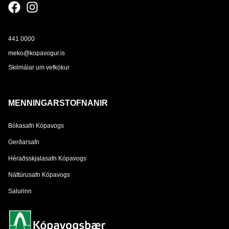
441 0000
meko@kopavogur.is
Skilmálar um vefkökur
MENNINGARSTOFNANIR
Bókasafn Kópavogs
Gerðarsafn
Héraðsskjalasafn Kópavogs
Náttúrusafn Kópavogs
Salurinn