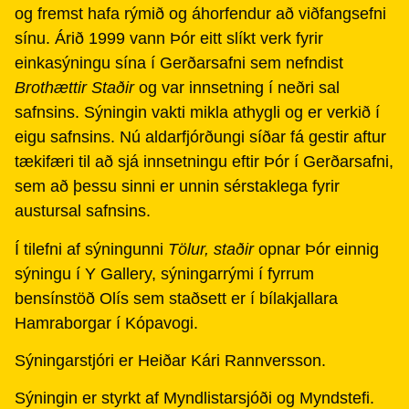
og fremst hafa rýmið og áhorfendur að viðfangsefni
sínu. Árið 1999 vann Þór eitt slíkt verk fyrir
einkasýningu sína í Gerðarsafni sem nefndist
Brothættir Staðir
og var innsetning í neðri sal
safnsins. Sýningin vakti mikla athygli og er verkið í
eigu safnsins. Nú aldarfjórðungi síðar fá gestir aftur
tækifæri til að sjá innsetningu eftir Þór í Gerðarsafni,
sem að þessu sinni er unnin sérstaklega fyrir
austursal safnsins.
Í tilefni af sýningunni
Tölur, staðir
opnar Þór einnig
sýningu í Y Gallery, sýningarrými í fyrrum
bensínstöð Olís sem staðsett er í bílakjallara
Hamraborgar í Kópavogi.
Sýningarstjóri er Heiðar Kári Rannversson.
Sýningin er styrkt af Myndlistarsjóði og Myndstefi.