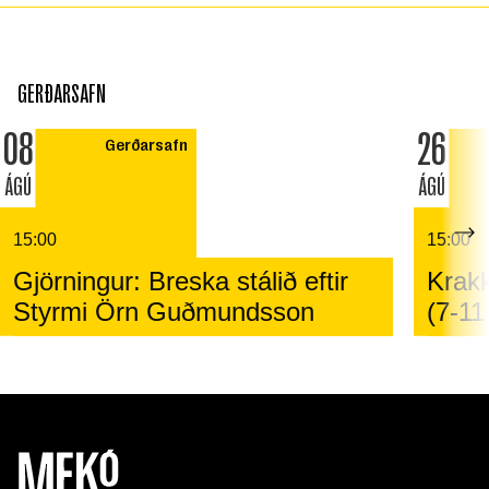
GERÐARSAFN
08
26
Gerðarsafn
ÁGÚ
ÁGÚ
15:00
15:00
Gjörningur: Breska stálið eftir
Krakk
Styrmi Örn Guðmundsson
(7-11