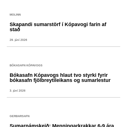
MOLINN
Skapandi sumarstörf í Kópavogi farin af
stað
29. júní 2026
BÓKASAFN KÓPAVOGS
Bókasafn Kópavogs hlaut tvo styrki fyrir
bókasafn fjölbreytileikans og sumarlestur
3. júní 2026
GERÐARSAFN
Sumarnámskeið: Menningarkrakkar 6-9 ára