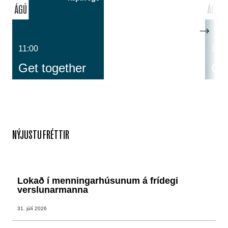
ÁGÚ
ÁGÚ
11:00
14:0
Get together
Cos
NÝJUSTU FRÉTTIR
Lokað í menningarhúsunum á frídegi
verslunarmanna
31. júlí 2026