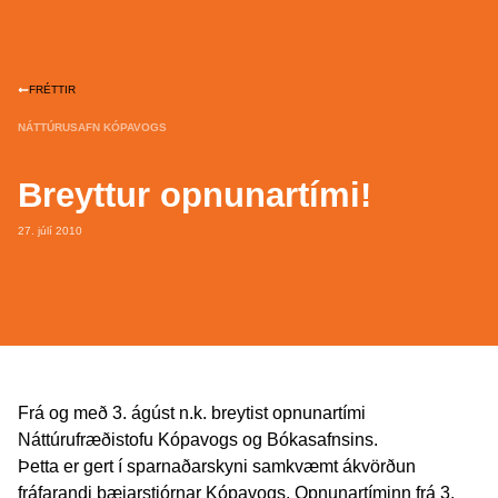
FRÉTTIR
NÁTTÚRUSAFN KÓPAVOGS
Breyttur opnunartími!
27. júlí 2010
Frá og með 3. ágúst n.k. breytist opnunartími
Náttúrufræðistofu Kópavogs og Bókasafnsins.
Þetta er gert í sparnaðarskyni samkvæmt ákvörðun
fráfarandi bæjarstjórnar Kópavogs. Opnunartíminn frá 3.