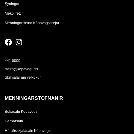
Sýningar
Mekó fréttir
Menningarstefna Kópavogsbæjar
441 0000
meko@kopavogur.is
Skilmálar um vefkökur
MENNINGARSTOFNANIR
Bókasafn Kópavogs
Gerðarsafn
Héraðsskjalasafn Kópavogs