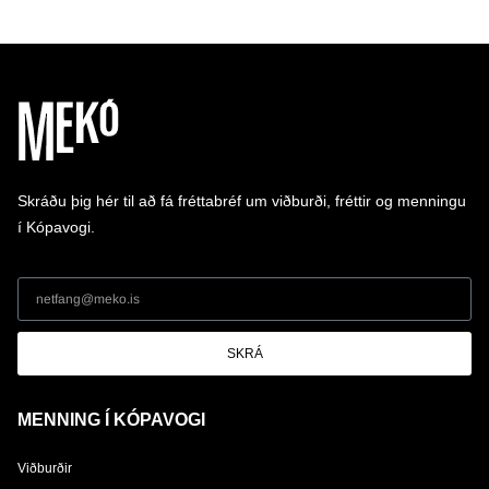
Skráðu þig hér til að fá fréttabréf um viðburði, fréttir og menningu
í Kópavogi.
SKRÁ
MENNING Í KÓPAVOGI
Viðburðir