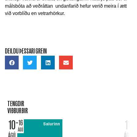
málsbóta að veðráttan undanfarið hefur verið meira í ætt
við vorblíðu en vetrarhörkur.
DEILDU ÞESSARI GREIN
TENGDIR
VIÐBURÐIR
10
11
16
Salurinn
ÁGÚ
ÁGÚ
ÁGÚ