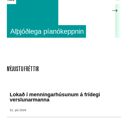
18:0
Alþjóðlega píanókeppnin
Su
NÝJUSTU FRÉTTIR
Lokað í menningarhúsunum á frídegi
verslunarmanna
31. júlí 2026