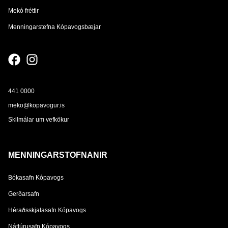
Mekó fréttir
Menningarstefna Kópavogsbæjar
441 0000
meko@kopavogur.is
Skilmálar um vefkökur
MENNINGARSTOFNANIR
Bókasafn Kópavogs
Gerðarsafn
Héraðsskjalasafn Kópavogs
Náttúrusafn Kópavogs