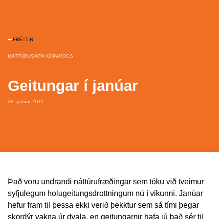
FRÉTTIR
NÁTTÚRUSAFN KÓPAVOGS
Geitungar í janúar
28. janúar 2011
Það voru undrandi náttúrufræðingar sem tóku við tveimur
syfjulegum holugeitungsdrottningum nú í vikunni. Janúar
hefur fram til þessa ekki verið þekktur sem sá tími þegar
skordýr vakna úr dvala, en geitungarnir hafa jú það sér til