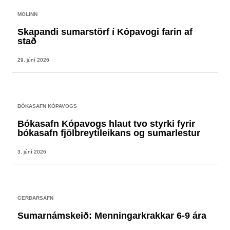
MOLINN
Skapandi sumarstörf í Kópavogi farin af
stað
29. júní 2026
BÓKASAFN KÓPAVOGS
Bókasafn Kópavogs hlaut tvo styrki fyrir
bókasafn fjölbreytileikans og sumarlestur
3. júní 2026
GERÐARSAFN
Sumarnámskeið: Menningarkrakkar 6-9 ára