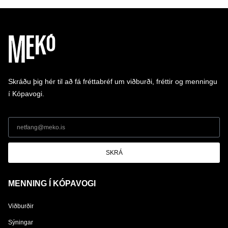
Skráðu þig hér til að fá fréttabréf um viðburði, fréttir og menningu
í Kópavogi.
SKRÁ
MENNING Í KÓPAVOGI
Viðburðir
Sýningar