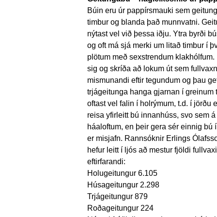
Búin eru úr pappírsmauki sem geitunga
timbur og blanda það munnvatni. Geitu
nýtast vel við þessa iðju. Ytra byrði 
og oft má sjá merki um litað timbur í því
plötum með sexstrendum klakhólfum. Í
sig og skríða að lokum út sem fullvaxni
mismunandi eftir tegundum og þau geta
trjágeitunga hanga gjarnan í greinum 
oftast vel falin í holrýmum, t.d. í jör
reisa yfirleitt bú innanhúss, svo sem á
háaloftum, en þeir gera sér einnig bú í 
er misjafn. Rannsóknir Erlings Ólafss
hefur leitt í ljós að mestur fjöldi fullv
eftirfarandi:
Holugeitungur 6.105
Húsageitungur 2.298
Trjágeitungur 879
Roðageitungur 224