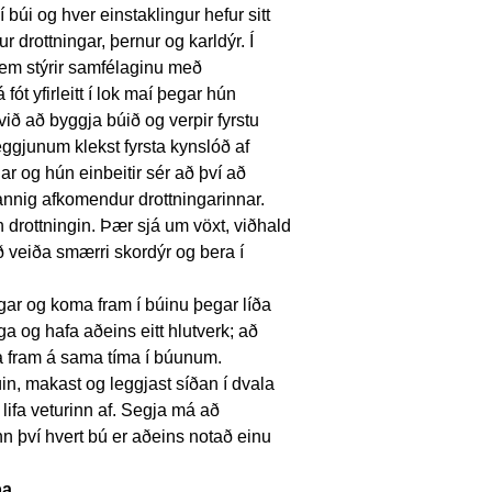
 búi og hver einstaklingur hefur sitt
ur drottningar, þernur og karldýr. Í
 sem stýrir samfélaginu með
ót yfirleitt í lok maí þegar hún
 við að byggja búið og verpir fyrstu
ggjunum klekst fyrsta kynslóð af
r og hún einbeitir sér að því að
þannig afkomendur drottningarinnar.
drottningin. Þær sjá um vöxt, viðhald
ð veiða smærri skordýr og bera í
gar og koma fram í búinu þegar líða
ega og hafa aðeins eitt hlutverk; að
a fram á sama tíma í búunum.
úin, makast og leggjast síðan í dvala
lifa veturinn af. Segja má að
enn því hvert bú er aðeins notað einu
pa