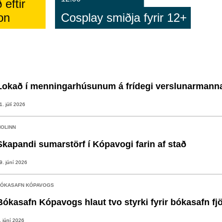
 eftir
on
Cosplay smiðja fyrir 12+
Lokað í menningarhúsunum á frídegi verslunarmann
1. júlí 2026
OLINN
Skapandi sumarstörf í Kópavogi farin af stað
9. júní 2026
ÓKASAFN KÓPAVOGS
Bókasafn Kópavogs hlaut tvo styrki fyrir bókasafn fj
. júní 2026