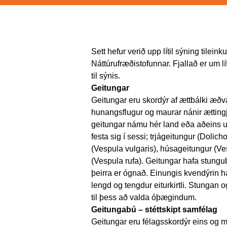
Sett hefur verið upp lítil sýning tilein
Náttúrufræðistofunnar. Fjallað er um l
til sýnis.
Geitungar
Geitungar eru skordýr af ættbálki æð
hunangsflugur og maurar nánir ættingja
geitungar námu hér land eða aðeins um
festa sig í sessi; trjágeitungur (Doli
(Vespula vulgaris), húsageitungur (V
(Vespula rufa). Geitungar hafa stungu
þeirra er ógnað. Einungis kvendýrin 
lengd og tengdur eiturkirtli. Stungan o
til þess að valda óþægindum.
Geitungabú – stéttskipt samfélag
Geitungar eru félagsskordýr eins og ma