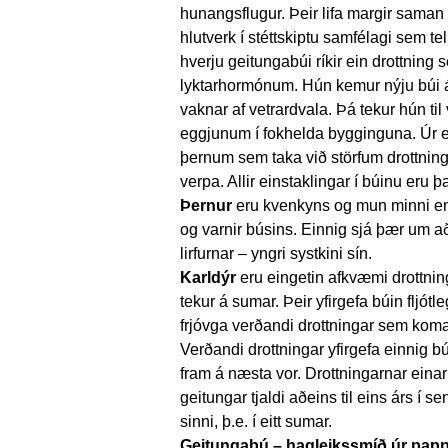
hunangsflugur. Þeir lifa margir saman í
hlutverk í stéttskiptu samfélagi sem tel
hverju geitungabúi ríkir ein drottning
lyktarhormónum. Hún kemur nýju búi á f
vaknar af vetrardvala. Þá tekur hún til
eggjunum í fokhelda bygginguna. Úr e
þernum sem taka við störfum drottninga
verpa. Allir einstaklingar í búinu eru 
Þernur
eru kvenkyns og mun minni en 
og varnir búsins. Einnig sjá þær um a
lirfurnar – yngri systkini sín.
Karldýr
eru eingetin afkvæmi drottnin
tekur á sumar. Þeir yfirgefa búin fljótl
frjóvga verðandi drottningar sem kom
Verðandi drottningar yfirgefa einnig b
fram á næsta vor. Drottningarnar einar 
geitungar tjaldi aðeins til eins árs í s
sinni, þ.e. í eitt sumar.
Geitungabú – hagleikssmíð úr pap