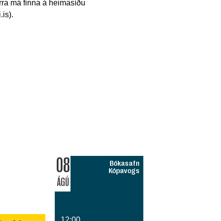
rra má finna á heimasíðu
is).
08
Bókasafn
Kópavogs
ÁGÚ
12:00