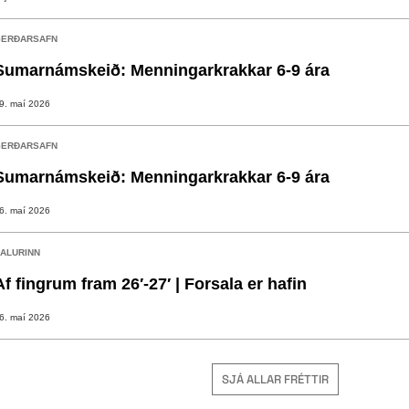
ERÐARSAFN
Sumarnámskeið: Menningarkrakkar 6-9 ára
9. maí 2026
ERÐARSAFN
Sumarnámskeið: Menningarkrakkar 6-9 ára
6. maí 2026
ALURINN
Af fingrum fram 26′-27′ | Forsala er hafin
6. maí 2026
SJÁ ALLAR FRÉTTIR