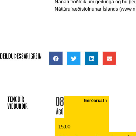
Nánari fróðleik um geitunga og bú þei
Náttúrufræðistofnunar Íslands (www.ni.
DEILDU ÞESSARI GREIN
08
TENGDIR
Gerðarsafn
VIÐBURÐIR
ÁGÚ
15:00