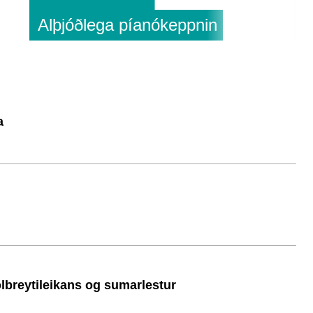
Alþjóðlega píanókeppnin
S
a
ölbreytileikans og sumarlestur