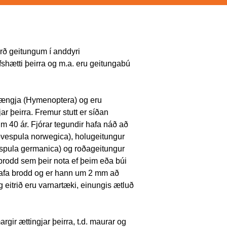
kurð geitungum í anddyri
ífshætti þeirra og m.a. eru geitungabú
vængja (Hymenoptera) og eru
r þeirra. Fremur stutt er síðan
 40 ár. Fjórar tegundir hafa náð að
chovespula norwegica), holugeitungur
espula germanica) og roðageitungur
brodd sem þeir nota ef þeim eða búi
hafa brodd og er hann um 2 mm að
g eitrið eru varnartæki, einungis ætluð
rgir ættingjar þeirra, t.d. maurar og