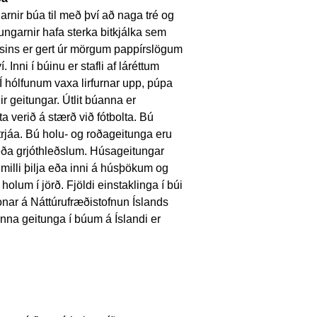
rnir búa til með því að naga tré og
ngarnir hafa sterka bitkjálka sem
búsins er gert úr mörgum pappírslögum
. Inni í búinu er stafli af láréttum
 hólfunum vaxa lirfurnar upp, púpa
r geitungar. Útlit búanna er
 verið á stærð við fótbolta. Bú
trjáa. Bú holu- og roðageitunga eru
ðu eða grjóthleðslum. Húsageitungar
 milli þilja eða inni á húsþökum og
holum í jörð. Fjöldi einstaklinga í búi
onar á Náttúrufræðistofnun Íslands
axinna geitunga í búum á Íslandi er