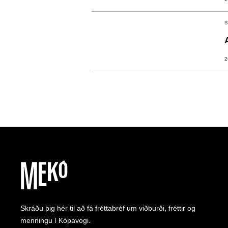
S
2
Skráðu þig hér til að fá fréttabréf um viðburði, fréttir og
menningu í Kópavogi.