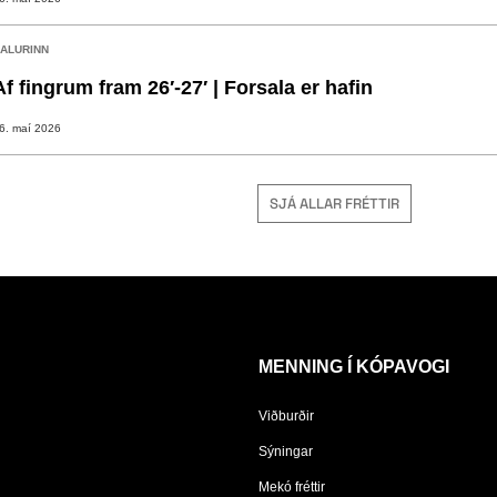
ALURINN
Af fingrum fram 26′-27′ | Forsala er hafin
6. maí 2026
SJÁ ALLAR FRÉTTIR
MENNING Í KÓPAVOGI
Viðburðir
Sýningar
Mekó fréttir