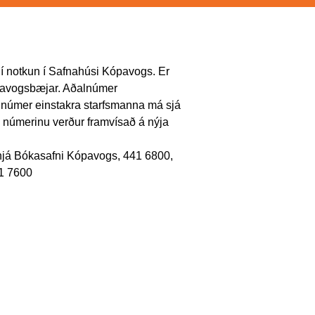
ð í notkun í Safnahúsi Kópavogs. Er
ópavogsbæjar. Aðalnúmer
 númer einstakra starfsmanna má sjá
 númerinu verður framvísað á nýja
 hjá Bókasafni Kópavogs, 441 6800,
1 7600