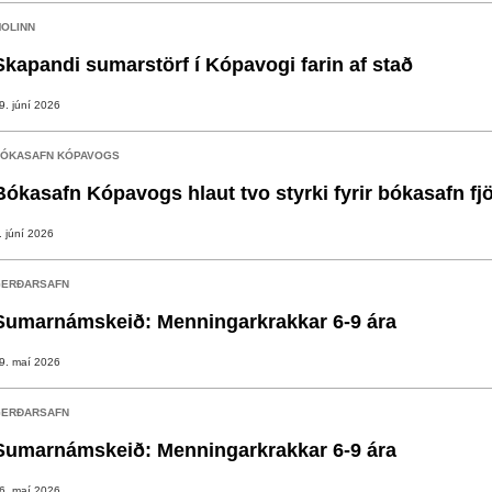
OLINN
Skapandi sumarstörf í Kópavogi farin af stað
9. júní 2026
ÓKASAFN KÓPAVOGS
Bókasafn Kópavogs hlaut tvo styrki fyrir bókasafn fj
. júní 2026
ERÐARSAFN
Sumarnámskeið: Menningarkrakkar 6-9 ára
9. maí 2026
ERÐARSAFN
Sumarnámskeið: Menningarkrakkar 6-9 ára
6. maí 2026