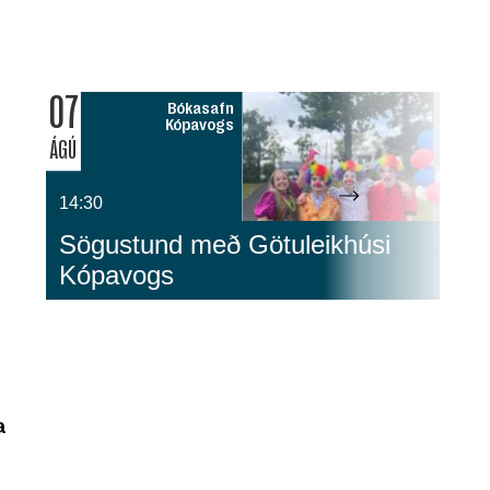
07
0
Bókasafn
Kópavogs
ÁGÚ
ÁG
14:30
1
Sögustund með Götuleikhúsi
G
Kópavogs
S
a