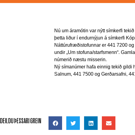
Nú um áramótin var nýtt símkerfi teki
þetta liður í endurnýjun á símkerfi K
Náttúrufræðistofunnar er 441 7200 og
undir „Um stofuna/starfsmenn“. Gamla
númerið næstu misserin.
Ný símanúmer hafa einnig tekið gildi
Salnum, 441 7500 og Gerðarsafni, 44
DEILDU ÞESSARI GREIN