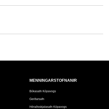
MENNINGARSTOFNANIR
Bókasafn Kópavogs
Gerðarsafn
Héraðsskjalasafn Kópavogs