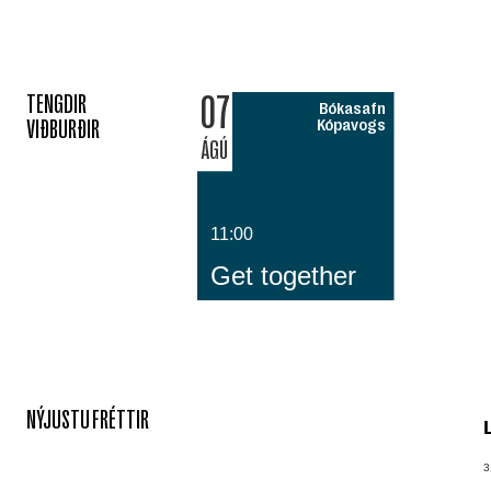
07
TENGDIR
Bókasafn
VIÐBURÐIR
Kópavogs
ÁGÚ
11:00
Get together
NÝJUSTU FRÉTTIR
3