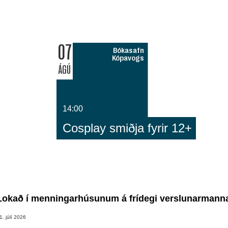
07
Bókasafn
Kópavogs
ÁGÚ
14:00
Cosplay smiðja fyrir 12+
Lokað í menningarhúsunum á frídegi verslunarmann
1. júlí 2026