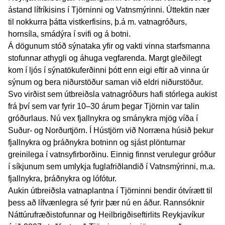
ástand lífríkisins í Tjörninni og Vatnsmýrinni. Úttektin nær
til nokkurra þátta vistkerfisins, þ.á m. vatnagróðurs,
hornsíla, smádýra í svifi og á botni.
Á dögunum stóð sýnataka yfir og vakti vinna starfsmanna
stofunnar athygli og áhuga vegfarenda. Margt gleðilegt
kom í ljós í sýnatökuferðinni þótt enn eigi eftir að vinna úr
sýnum og bera niðurstöður saman við eldri niðurstöður.
Svo virðist sem útbreiðsla vatnagróðurs hafi stórlega aukist
frá því sem var fyrir 10–30 árum þegar Tjörnin var talin
gróðurlaus. Nú vex fjallnykra og smánykra mjög víða í
Suður- og Norðurtjörn. Í Hústjörn við Norræna húsið þekur
fjallnykra og þráðnykra botninn og sjást plönturnar
greinilega í vatnsyfirborðinu. Einnig finnst verulegur gróður
í síkjunum sem umlykja fuglafriðlandið í Vatnsmýrinni, m.a.
fjallnykra, þráðnykra og lófótur.
Aukin útbreiðsla vatnaplantna í Tjörninni bendir ótvírætt til
þess að lífvænlegra sé fyrir þær nú en áður.
Rannsóknir
Náttúrufræðistofunnar og Heilbrigðiseftirlits Reykjavíkur