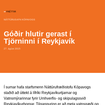
FRÉTTIR
NÁTTÚRUSAFN KÓPAVOGS
Góðir hlutir gerast í
Tjörninni í Reykjavík
27. ágúst 2015
Í sumar hafa starfsmenn Náttúrufræðistofu Kópavogs
staðið að úttekt á lífríki Reykjavíkurtjarnar og
Vatnsmýrarinnar fyrir Umhverfis- og skipulagssvið
Reykjavíkurborgar. Tilgangurinn er að meta vatnsgæði og