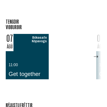
TENGDIR
VIÐBURÐIR
07
07
Bókasafn
Kópavogs
ÁGÚ
ÁGÚ
11:00
14:0
Get together
Cos
NÝJUSTU FRÉTTIR