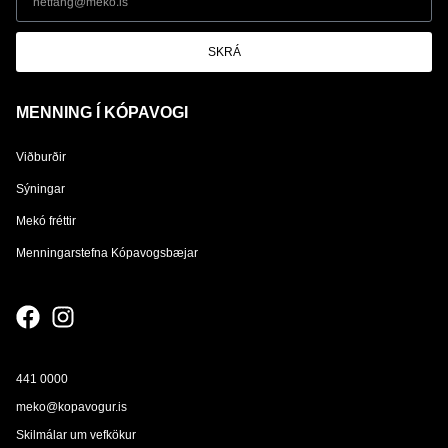
SKRÁ
MENNING Í KÓPAVOGI
Viðburðir
Sýningar
Mekó fréttir
Menningarstefna Kópavogsbæjar
441 0000
meko@kopavogur.is
Skilmálar um vefkökur