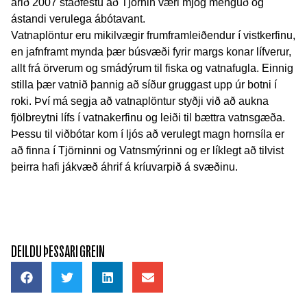
árið 2007
staðfestu að Tjörnin væri mjög menguð og
ástandi verulega ábótavant.
Vatnaplöntur eru mikilvægir frumframleiðendur í vistkerfinu,
en jafnframt mynda þær búsvæði fyrir margs konar lífverur,
allt frá örverum og smádýrum til fiska og vatnafugla. Einnig
stilla þær vatnið þannig að síður gruggast upp úr botni í
roki. Því má segja að vatnaplöntur styðji við að aukna
fjölbreytni lífs í vatnakerfinu og leiði til bættra vatnsgæða.
Þessu til viðbótar kom í ljós að verulegt magn hornsíla er
að finna í Tjörninni og Vatnsmýrinni og er líklegt að tilvist
þeirra hafi jákvæð áhrif á kríuvarpið á svæðinu.
DEILDU ÞESSARI GREIN