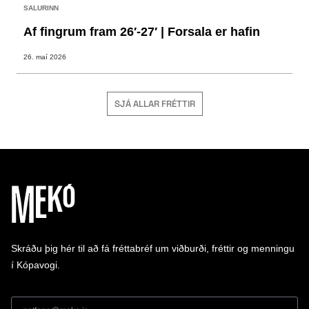
SALURINN
Af fingrum fram 26′-27′ | Forsala er hafin
26. maí 2026
SJÁ ALLAR FRÉTTIR
Skráðu þig hér til að fá fréttabréf um viðburði, fréttir og menningu
í Kópavogi.