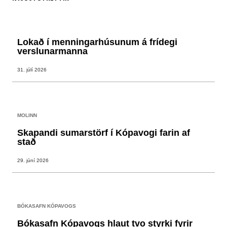
Lokað í menningarhúsunum á frídegi
verslunarmanna
31. júlí 2026
MOLINN
Skapandi sumarstörf í Kópavogi farin af
stað
29. júní 2026
BÓKASAFN KÓPAVOGS
Bókasafn Kópavogs hlaut tvo styrki fyrir