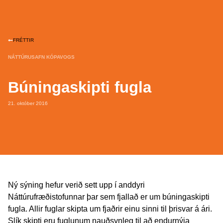
FRÉTTIR
NÁTTÚRUSAFN KÓPAVOGS
Búningaskipti fugla
21. október 2016
Ný sýning hefur verið sett upp í anddyri
Náttúrufræðistofunnar þar sem fjallað er um búningaskipti
fugla. Allir fuglar skipta um fjaðrir einu sinni til þrisvar á ári.
Slík skipti eru fuglunum nauðsynleg til að endurnýja