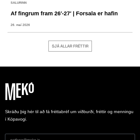
SALURINN
Af fingrum fram 26′-27′ | Forsala er hafin
26. maí 2026
SJÁ ALLAR FRÉTTIR
Skráðu þig hér til að fá fréttabréf um viðburði, fréttir og menningu
í Kópavogi.