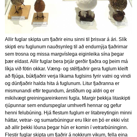
Allir fuglar skipta um fjaðrir einu sinni til þrisvar á ári. Slík
skipti eru fuglunum nauðsynleg til að endurnýja fjaðrirnar
sem trosna og missa margvíslega eiginleika sína þegar
þær eldast. Allir fuglar bera þrjár gerðir fjaðra og þeim má
líkja við fötin okkar. Væng- og stélfjaðrir gera fuglum kleift
að fljúga, búkfjaðrir verja líkama fuglsins fyrir vatni og vindi
og dúnfjaðrir halda hita á fuglunum. Litur fjaðranna er
mismunandi eftir tegundum, árstíðum og aldri og er
mikilvægt greiningareinkenni fugla. Margir þekkja litaskipti
rjúpunnar sem endurspeglar umhverfi hennar og gefur
henni felubúning. Hjá flestum fuglum er litabreytingin minni
háttar, vetrar- og sumarbúningur eru líkir en þó er ekki víst
að allir þekki lóuna þegar hún er komin í vetrarbúninginn.
Flestir fuglar skipta um fjaðrir á nokkrum vikum, fella eina