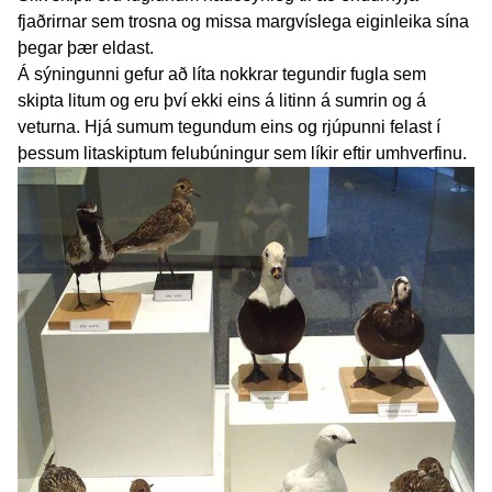
fjaðrirnar sem trosna og missa margvíslega eiginleika sína
þegar þær eldast.
Á sýningunni gefur að líta nokkrar tegundir fugla sem
skipta litum og eru því ekki eins á litinn á sumrin og á
veturna. Hjá sumum tegundum eins og rjúpunni felast í
þessum litaskiptum felubúningur sem líkir eftir umhverfinu.