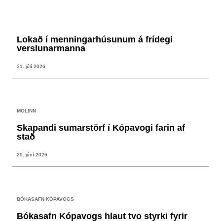
Lokað í menningarhúsunum á frídegi
verslunarmanna
31. júlí 2026
MOLINN
Skapandi sumarstörf í Kópavogi farin af
stað
29. júní 2026
BÓKASAFN KÓPAVOGS
Bókasafn Kópavogs hlaut tvo styrki fyrir