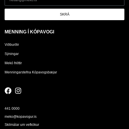
SKRÁ
MENNING Í KÓPAVOGI
Viðburðir
Sýningar
Mekó fréttir
Menningarstefna Kópavogsbæjar
441 0000
meko@kopavogur.is
Skilmálar um vefkökur