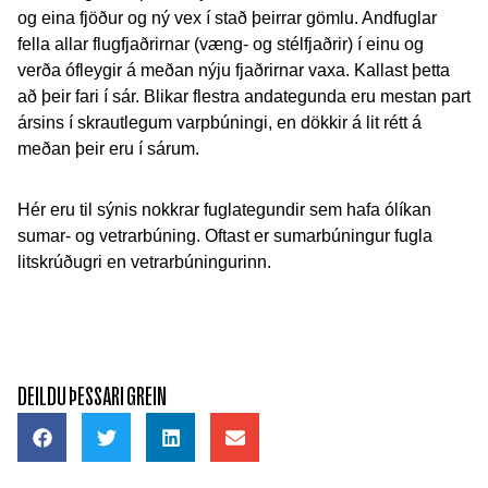
og eina fjöður og ný vex í stað þeirrar gömlu. Andfuglar
fella allar flugfjaðrirnar (væng- og stélfjaðrir) í einu og
verða ófleygir á meðan nýju fjaðrirnar vaxa. Kallast þetta
að þeir fari í sár. Blikar flestra andategunda eru mestan part
ársins í skrautlegum varpbúningi, en dökkir á lit rétt á
meðan þeir eru í sárum.
Hér eru til sýnis nokkrar fuglategundir sem hafa ólíkan
sumar- og vetrarbúning. Oftast er sumarbúningur fugla
litskrúðugri en vetrarbúningurinn.
DEILDU ÞESSARI GREIN