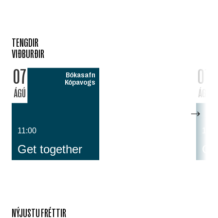
TENGDIR
VIÐBURÐIR
07
07
Bókasafn
Kópavogs
ÁGÚ
ÁGÚ
11:00
14:0
Get together
Cos
NÝJUSTU FRÉTTIR