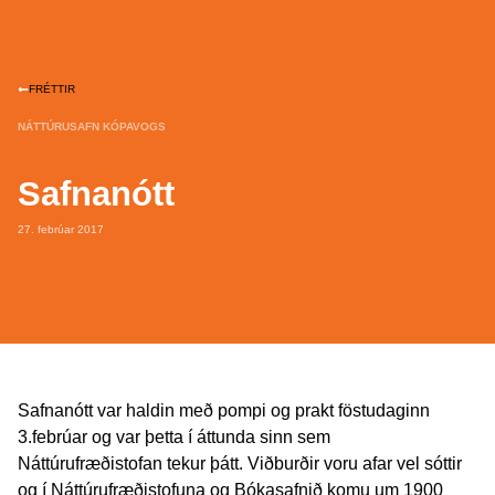
FRÉTTIR
NÁTTÚRUSAFN KÓPAVOGS
Safnanótt
27. febrúar 2017
Safnanótt var haldin með pompi og prakt föstudaginn
3.febrúar og var þetta í áttunda sinn sem
Náttúrufræðistofan tekur þátt. Viðburðir voru afar vel sóttir
og í Náttúrufræðistofuna og Bókasafnið komu um 1900