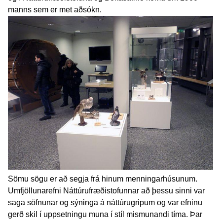
manns sem er met aðsókn.
Sömu sögu er að segja frá hinum menningarhúsunum.
Umfjöllunarefni Náttúrufræðistofunnar að þessu sinni var
saga söfnunar og sýninga á náttúrugripum og var efninu
gerð skil í uppsetningu muna í stíl mismunandi tíma. Þar