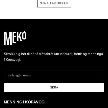
SJÁ ALLAR FRÉTTIR
Skráðu þig hér til að fá fréttabréf um viðburði, fréttir og menningu
í Kópavogi.
SKRÁ
MENNING Í KÓPAVOGI