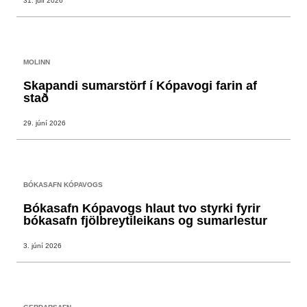
31. júlí 2026
MOLINN
Skapandi sumarstörf í Kópavogi farin af
stað
29. júní 2026
BÓKASAFN KÓPAVOGS
Bókasafn Kópavogs hlaut tvo styrki fyrir
bókasafn fjölbreytileikans og sumarlestur
3. júní 2026