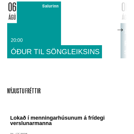
06
06
Salurinn
ÁGÚ
ÁGÚ
14:0
20:00
Fat
ÓÐUR TIL SÖNGLEIKSINS
sa
NÝJUSTU FRÉTTIR
Lokað í menningarhúsunum á frídegi
verslunarmanna