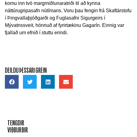
komu inn tvö margmiðlunaratriði til að kynna
náttúrugripasafn nútímans. Voru þau fengin frá Skaftárstofu
í Þingvallaþjóðgarði og Fuglasafni Sigurgeirs í
Mývatnssveit, hönnuð af fyrirtækinu Gagarín. Einnig var
fjallað um efnið í stuttu erindi.
DEILDU ÞESSARI GREIN
TENGDIR
VIÐBURÐIR