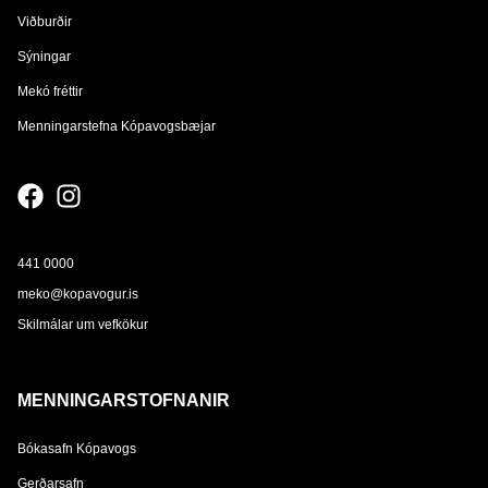
Viðburðir
Sýningar
Mekó fréttir
Menningarstefna Kópavogsbæjar
441 0000
meko@kopavogur.is
Skilmálar um vefkökur
MENNINGARSTOFNANIR
Bókasafn Kópavogs
Gerðarsafn