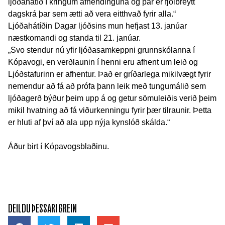
ljóðahátíð í kringum afhendinguna og þar er fjölbreytt
dagskrá þar sem ætti að vera eitthvað fyrir alla.“
Ljóðahátíðin Dagar ljóðsins mun hefjast 13. janúar
næstkomandi og standa til 21. janúar.
„Svo stendur nú yfir ljóðasamkeppni grunnskólanna í
Kópavogi, en verðlaunin í henni eru afhent um leið og
Ljóðstafurinn er afhentur. Það er gríðarlega mikilvægt fyrir
nemendur að fá að prófa þann leik með tungumálið sem
ljóðagerð býður þeim upp á og getur sömuleiðis verið þeim
mikil hvatning að fá viðurkenningu fyrir þær tilraunir. Þetta
er hluti af því að ala upp nýja kynslóð skálda.“
Áður birt í Kópavogsblaðinu.
DEILDU ÞESSARI GREIN