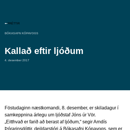
FRÉTTIR
BÓKASAFN KÓPAVOGS
Kallað eftir ljóðum
4. desember 2017
Föstudaginn næstkomandi, 8. desember, er skiladagur í
samkeppnina árlegu um ljóðstaf Jóns úr Vör.
„Eitthvað er farið að berast af ljóðum,“ segir Arndís
Þórarinsdóttir, deildarstjóri á Bókasafni Kópavogs, sem er