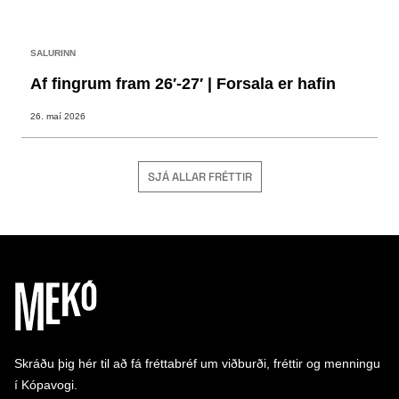
SALURINN
Af fingrum fram 26′-27′ | Forsala er hafin
26. maí 2026
SJÁ ALLAR FRÉTTIR
Skráðu þig hér til að fá fréttabréf um viðburði, fréttir og menningu
í Kópavogi.