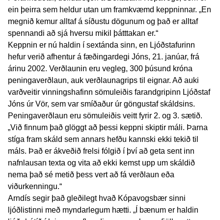
ein þeirra sem heldur utan um framkvæmd keppninnar. „En
megnið kemur alltaf á síðustu dögunum og það er alltaf
spennandi að sjá hversu mikil þátttakan er.“
Keppnin er nú haldin í sextánda sinn, en Ljóðstafurinn
hefur verið afhentur á fæðingardegi Jóns, 21. janúar, frá
árinu 2002. Verðlaunin eru vegleg, 300 þúsund króna
peningaverðlaun, auk verðlaunagrips til eignar. Að auki
varðveitir vinningshafinn sömuleiðis farandgripinn Ljóðstaf
Jóns úr Vör, sem var smíðaður úr göngustaf skáldsins.
Peningaverðlaun eru sömuleiðis veitt fyrir 2. og 3. sætið.
„Við finnum það glöggt að þessi keppni skiptir máli. Þarna
stíga fram skáld sem annars hefðu kannski ekki tekið til
máls. Það er ákveðið frelsi fólgið í því að geta sent inn
nafnlausan texta og vita að ekki kemst upp um skáldið
nema það sé metið þess vert að fá verðlaun eða
viðurkenningu.“
Arndís segir það gleðilegt hvað Kópavogsbær sinni
ljóðlistinni með myndarlegum hætti. „Í bænum er haldin