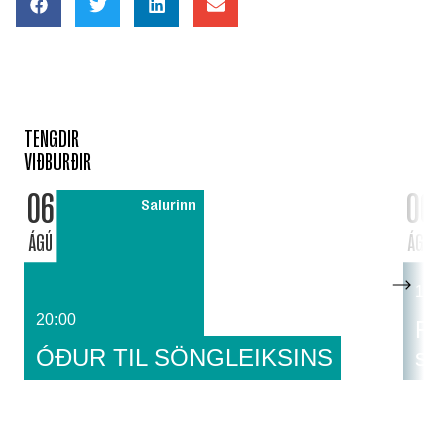
TENGDIR
VIÐBURÐIR
06
06
Salurinn
ÁGÚ
ÁGÚ
14:0
20:00
Fat
ÓÐUR TIL SÖNGLEIKSINS
sa