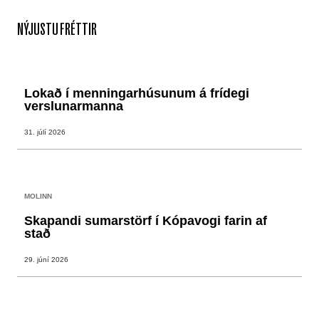
NÝJUSTU FRÉTTIR
Lokað í menningarhúsunum á frídegi
verslunarmanna
31. júlí 2026
MOLINN
Skapandi sumarstörf í Kópavogi farin af
stað
29. júní 2026