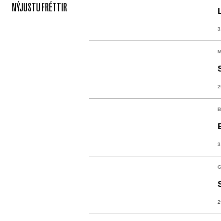
NÝJUSTU FRÉTTIR
3
M
2
B
3
G
2