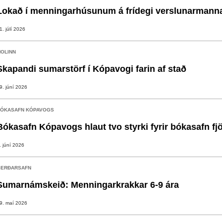
Lokað í menningarhúsunum á frídegi verslunarmann
1. júlí 2026
OLINN
Skapandi sumarstörf í Kópavogi farin af stað
9. júní 2026
ÓKASAFN KÓPAVOGS
Bókasafn Kópavogs hlaut tvo styrki fyrir bókasafn fj
. júní 2026
ERÐARSAFN
Sumarnámskeið: Menningarkrakkar 6-9 ára
9. maí 2026