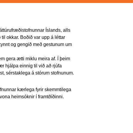
áttúrufræðistofnunnar Íslands, alls
l okkar. Boðið var upp á léttar
a kynnt og gengið með gestunum um
em gera ætti miklu meira af. Í þeim
ær hjálpa einnig til við að rjúfa
t, sérstaklega á stórum stofnunum.
ofnunnar kærlega fyrir skemmtilega
ona heimsóknir í framtðíðinni.