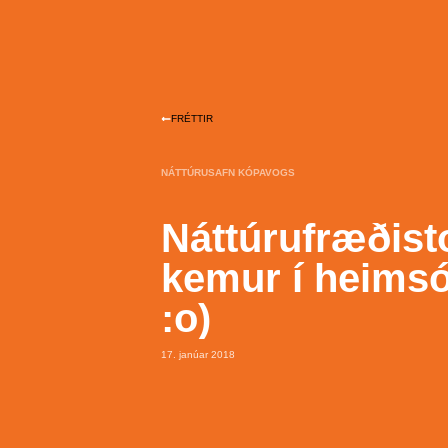
FRÉTTIR
NÁTTÚRUSAFN KÓPAVOGS
Náttúrufræðist
kemur í heims
:o)
17. janúar 2018