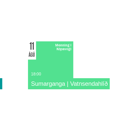
11
Menning í
Kópavogi
ÁGÚ
18:00
n
Sumarganga | Vatnsendahlíð