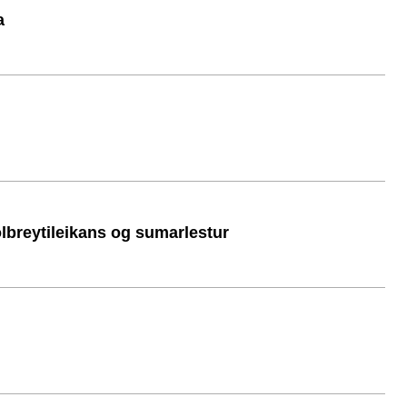
a
ölbreytileikans og sumarlestur