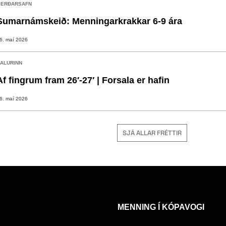
ERÐARSAFN
Sumarnámskeið: Menningarkrakkar 6-9 ára
6. maí 2026
ALURINN
Af fingrum fram 26′-27′ | Forsala er hafin
6. maí 2026
SJÁ ALLAR FRÉTTIR
MENNING Í KÓPAVOGI