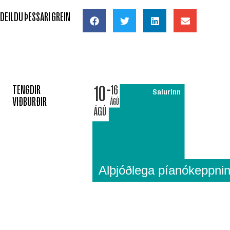
DEILDU ÞESSARI GREIN
10
TENGDIR
16
Salurinn
VIÐBURÐIR
ÁGÚ
ÁGÚ
Alþjóðlega píanókeppni