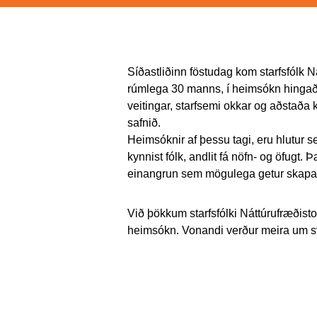
Síðastliðinn föstudag kom starfsfólk N
rúmlega 30 manns, í heimsókn hingað ti
veitingar, starfsemi okkar og aðstað
safnið.
Heimsóknir af þessu tagi, eru hlutur s
kynnist fólk, andlit fá nöfn- og öfugt. Þ
einangrun sem mögulega getur skapas
Við þökkum starfsfólki Náttúrufræðist
heimsókn. Vonandi verður meira um sv