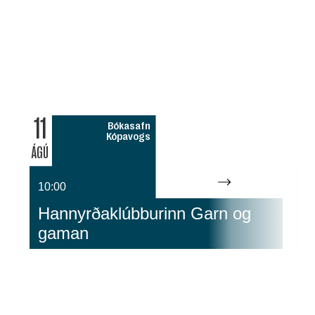
11
12
Bókasafn
Kópavogs
ÁGÚ
ÁGÚ
10:00
1
Hannyrðaklúbburinn Garn og
S
gaman
L