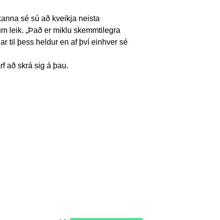
anna sé sú að kveikja neista
m leik. „Það er miklu skemmtilegra
r til þess heldur en af því einhver sé
f að skrá sig á þau.