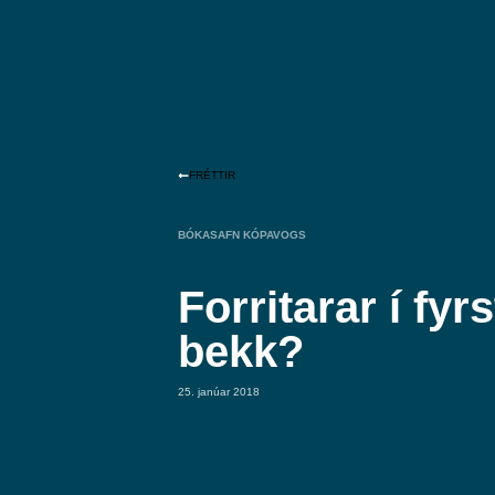
FRÉTTIR
BÓKASAFN KÓPAVOGS
Forritarar í fyr
bekk?
25. janúar 2018