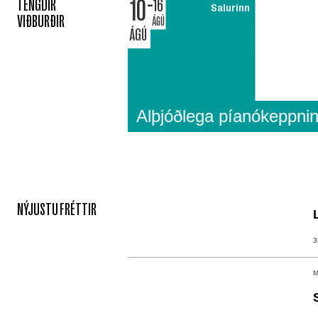
10
TENGDIR
16
Salurinn
VIÐBURÐIR
ÁGÚ
ÁGÚ
Alþjóðlega píanókeppni
NÝJUSTU FRÉTTIR
3
M