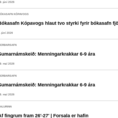
9. júní 2026
ÓKASAFN KÓPAVOGS
Bókasafn Kópavogs hlaut tvo styrki fyrir bókasafn fj
. júní 2026
ERÐARSAFN
Sumarnámskeið: Menningarkrakkar 6-9 ára
9. maí 2026
ERÐARSAFN
Sumarnámskeið: Menningarkrakkar 6-9 ára
6. maí 2026
ALURINN
Af fingrum fram 26′-27′ | Forsala er hafin