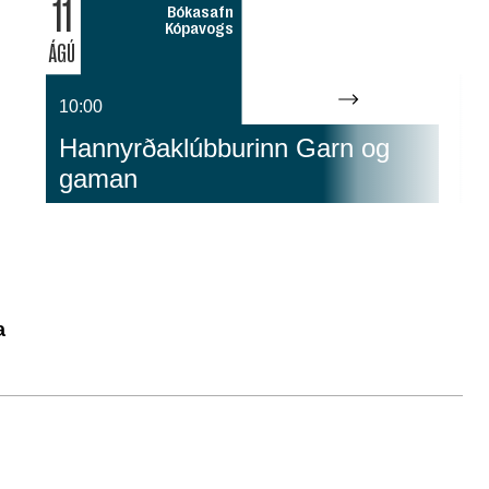
11
12
Bókasafn
Kópavogs
ÁGÚ
ÁGÚ
10:00
1
Hannyrðaklúbburinn Garn og
S
gaman
L
a