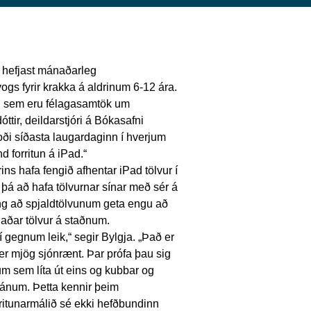
 hefjast mánaðarleg
gs fyrir krakka á aldrinum 6-12 ára.
r, sem eru félagasamtök um
óttir, deildarstjóri á Bókasafni
ði síðasta laugardaginn í hverjum
 forritun á iPad.“
s hafa fengið afhentar iPad tölvur í
 þá að hafa tölvurnar sínar með sér á
ng að spjaldtölvunum geta engu að
aðar tölvur á staðnum.
í gegnum leik,“ segir Bylgja. „Það er
er mjög sjónrænt. Þar prófa þau sig
 sem líta út eins og kubbar og
kjánum. Þetta kennir þeim
rritunarmálið sé ekki hefðbundinn