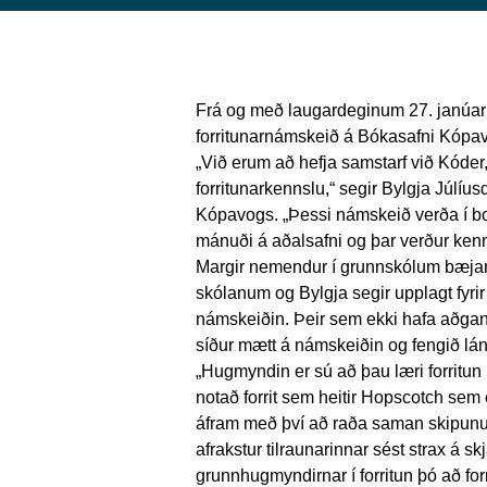
Frá og með laugardeginum 27. janúar
forritunarnámskeið á Bókasafni Kópavo
„Við erum að hefja samstarf við Kóde
forritunarkennslu,“ segir Bylgja Júlíusd
Kópavogs. „Þessi námskeið verða í bo
mánuði á aðalsafni og þar verður kennd
Margir nemendur í grunnskólum bæjarin
skólanum og Bylgja segir upplagt fyrir
námskeiðin. Þeir sem ekki hafa aðga
síður mætt á námskeiðin og fengið lán
„Hugmyndin er sú að þau læri forritun 
notað forrit sem heitir Hopscotch sem 
áfram með því að raða saman skipunum
afrakstur tilraunarinnar sést strax á s
grunnhugmyndirnar í forritun þó að fo