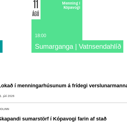
11
Menning í
Kópavogi
ÁGÚ
18:00
n
Sumarganga | Vatnsendahlíð
Lokað í menningarhúsunum á frídegi verslunarmann
1. júlí 2026
OLINN
Skapandi sumarstörf í Kópavogi farin af stað