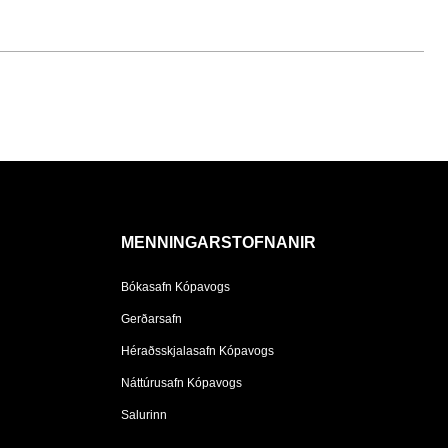
MENNINGARSTOFNANIR
Bókasafn Kópavogs
Gerðarsafn
Héraðsskjalasafn Kópavogs
Náttúrusafn Kópavogs
Salurinn