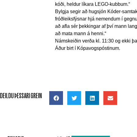
kóði, heldur líkara LEGO-kubbum.“
Bylgja segir að hugsjón Kóder-samtak
fróðleiksfýsnar hjá nemendum í gegnu
að afla sér þekkingar af því mann langa
að mata mann á henni.“
Námskeiðin verða kl. 11:30 og ekki þar
Áður birt í Kópavogspóstinum.
DEILDU ÞESSARI GREIN