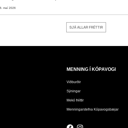
6. maí 2026
SJÁ ALLAR FRÉTTIR
MENNING Í KÓPAVOGI
Viðburðir
Sýningar
Mekó fréttir
Menningarstefna Kópavogsbæjar