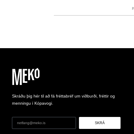
2
Skráðu þig hér til að fá fréttabréf um viðburði, fréttir og
menningu í Kópavogi.
SKRÁ