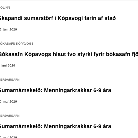
OLINN
Skapandi sumarstörf í Kópavogi farin af stað
9. júní 2026
ÓKASAFN KÓPAVOGS
Bókasafn Kópavogs hlaut tvo styrki fyrir bókasafn fj
. júní 2026
ERÐARSAFN
Sumarnámskeið: Menningarkrakkar 6-9 ára
9. maí 2026
ERÐARSAFN
Sumarnámskeið: Menningarkrakkar 6-9 ára
6. maí 2026