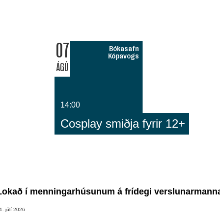
07
Bókasafn
Kópavogs
ÁGÚ
14:00
Cosplay smiðja fyrir 12+
Lokað í menningarhúsunum á frídegi verslunarmann
1. júlí 2026