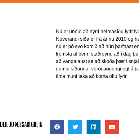
Nú er unnið að nýrri heimasíðu fyrir 
Núverandi síða er frá árinu 2010 og he
nú er þó svo komið að hún þarfnast end
fremsta af þeirri staðreynd að í dag þ
að vandalaust sé að skoða þær í snjallt
gömlu síðunnar verði aðgengilegt á þei
tíma muni taka að koma öllu fyrir.
DEILDU ÞESSARI GREIN