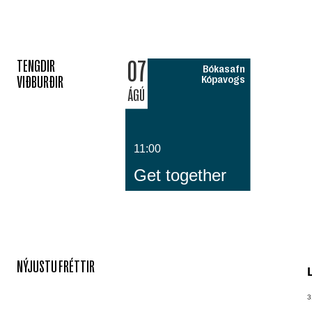
07
TENGDIR
Bókasafn
VIÐBURÐIR
Kópavogs
ÁGÚ
11:00
Get together
NÝJUSTU FRÉTTIR
3