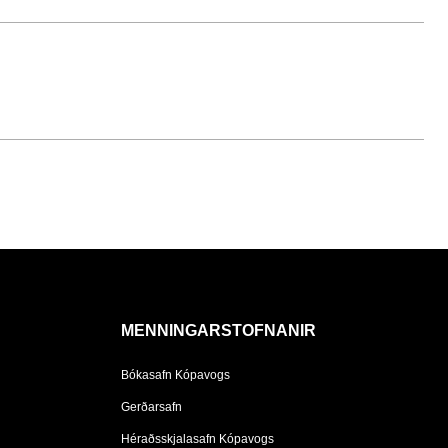
MENNINGARSTOFNANIR
Bókasafn Kópavogs
Gerðarsafn
Héraðsskjalasafn Kópavogs