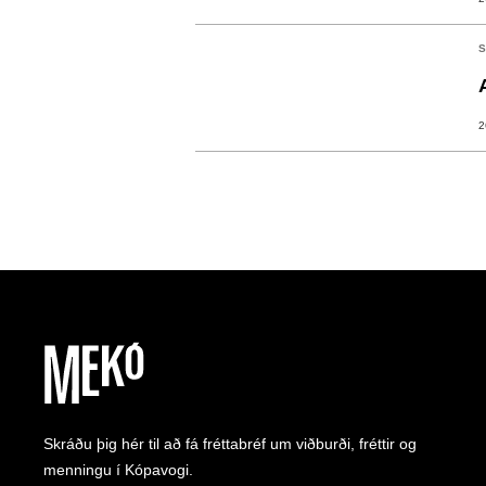
S
2
Skráðu þig hér til að fá fréttabréf um viðburði, fréttir og
menningu í Kópavogi.