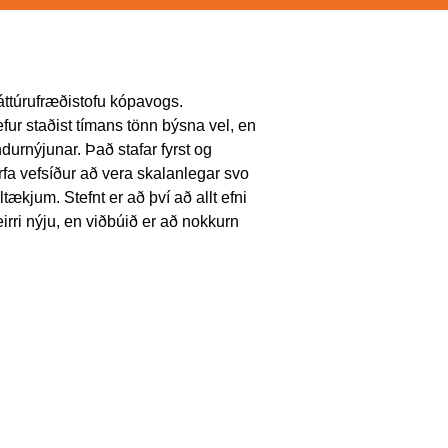
Náttúrufræðistofu kópavogs.
fur staðist tímans tönn býsna vel, en
urnýjunar. Það stafar fyrst og
urfa vefsíður að vera skalanlegar svo
ækjum. Stefnt er að því að allt efni
rri nýju, en viðbúið er að nokkurn