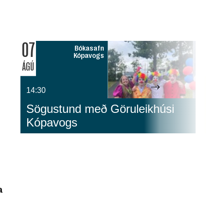
07
0
Bókasafn
Kópavogs
ÁGÚ
ÁG
14:30
1
Sögustund með Göruleikhúsi
G
Kópavogs
S
a