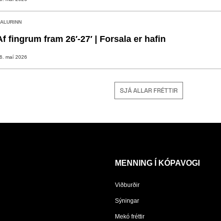
ALURINN
Af fingrum fram 26′-27′ | Forsala er hafin
6. maí 2026
SJÁ ALLAR FRÉTTIR
MENNING Í KÓPAVOGI
Viðburðir
Sýningar
Mekó fréttir