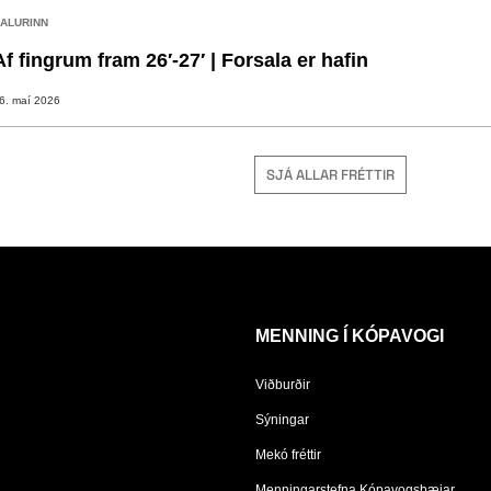
ALURINN
Af fingrum fram 26′-27′ | Forsala er hafin
6. maí 2026
SJÁ ALLAR FRÉTTIR
MENNING Í KÓPAVOGI
Viðburðir
Sýningar
Mekó fréttir
Menningarstefna Kópavogsbæjar