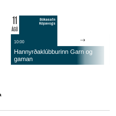
11
12
Bókasafn
Kópavogs
ÁGÚ
ÁGÚ
10:00
1
Hannyrðaklúbburinn Garn og
S
gaman
L
a