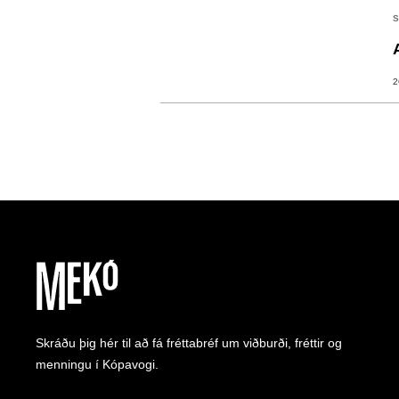
S
2
Skráðu þig hér til að fá fréttabréf um viðburði, fréttir og
menningu í Kópavogi.