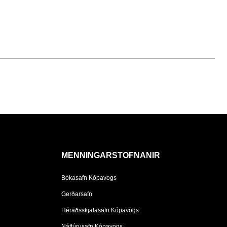
MENNINGARSTOFNANIR
Bókasafn Kópavogs
Gerðarsafn
Héraðsskjalasafn Kópavogs
Náttúrusafn Kópavogs