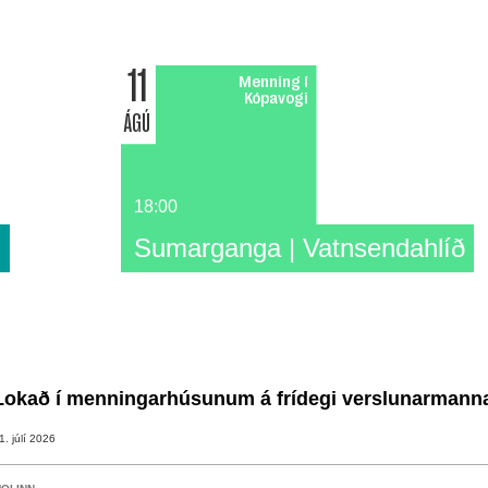
11
Menning í
Kópavogi
ÁGÚ
18:00
n
Sumarganga | Vatnsendahlíð
Lokað í menningarhúsunum á frídegi verslunarmann
1. júlí 2026