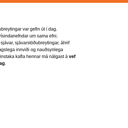
reytingar var gefin út í dag.
r vísindanefndar um sama efni.
sjávar, sjávarstöðubreytingar, áhrif
lagslega innviði og nauðsynlega
instaka kafla hennar má nálgast á
vef
lag
.