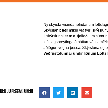
Ný skýrsla vísindanefndar um loftslagsb
Skýrslan bætir miklu við fyrri skýrslu
Í skýrslunni er m.a. fjallað um súrnun 
loftslagsbreytinga á náttúruvá, samfé
aðlögun vegna þessa. Skýrsluna og e
Veðrustofunnar undir liðnum Lofts
DEILDU ÞESSARI GREIN