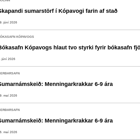
OLINN
Skapandi sumarstörf í Kópavogi farin af stað
9. júní 2026
ÓKASAFN KÓPAVOGS
Bókasafn Kópavogs hlaut tvo styrki fyrir bókasafn fj
. júní 2026
ERÐARSAFN
Sumarnámskeið: Menningarkrakkar 6-9 ára
9. maí 2026
ERÐARSAFN
Sumarnámskeið: Menningarkrakkar 6-9 ára
6. maí 2026