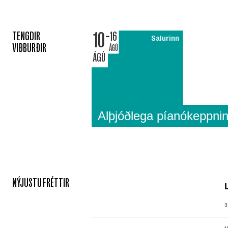
10
TENGDIR
16
Salurinn
VIÐBURÐIR
ÁGÚ
ÁGÚ
Alþjóðlega píanókeppni
NÝJUSTU FRÉTTIR
3