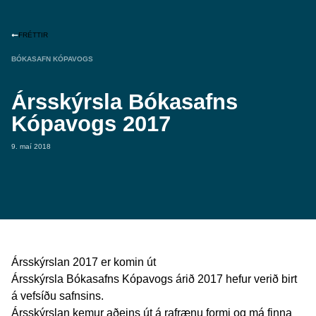
FRÉTTIR
BÓKASAFN KÓPAVOGS
Ársskýrsla Bókasafns
Kópavogs 2017
9. maí 2018
Ársskýrslan 2017 er komin út
Ársskýrsla Bókasafns Kópavogs árið 2017 hefur verið birt
á vefsíðu safnsins.
Ársskýrslan kemur aðeins út á rafrænu formi og má finna