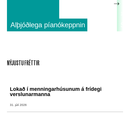
18:0
Alþjóðlega píanókeppnin
Su
NÝJUSTU FRÉTTIR
Lokað í menningarhúsunum á frídegi
verslunarmanna
31. júlí 2026