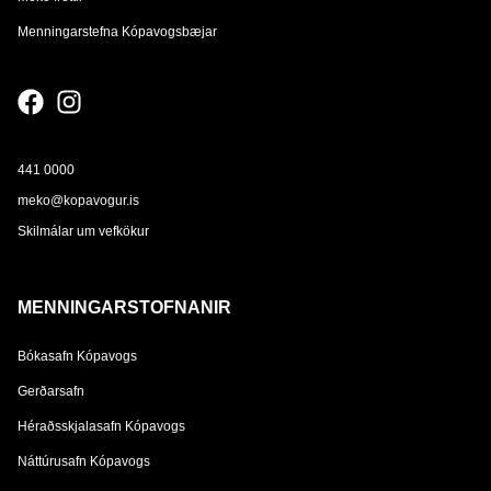
Menningarstefna Kópavogsbæjar
441 0000
meko@kopavogur.is
Skilmálar um vefkökur
MENNINGARSTOFNANIR
Bókasafn Kópavogs
Gerðarsafn
Héraðsskjalasafn Kópavogs
Náttúrusafn Kópavogs