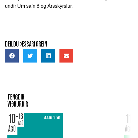
undir Um safnið og Ársskýrslur.
DEILDU ÞESSARI GREIN
TENGDIR
VIÐBURÐIR
10
11
16
Salurinn
ÁGÚ
ÁGÚ
ÁGÚ