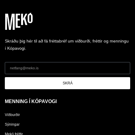
Skráðu þig hér til að fá fréttabréf um viðburði, fréttir og menningu
í Kópavogi.
SKRÁ
MENNING Í KÓPAVOGI
Viðburðir
Sýningar
Mekó fréttir