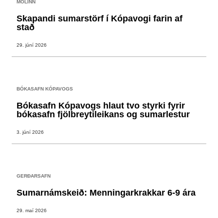
MOLINN
Skapandi sumarstörf í Kópavogi farin af
stað
29. júní 2026
BÓKASAFN KÓPAVOGS
Bókasafn Kópavogs hlaut tvo styrki fyrir
bókasafn fjölbreytileikans og sumarlestur
3. júní 2026
GERÐARSAFN
Sumarnámskeið: Menningarkrakkar 6-9 ára
29. maí 2026