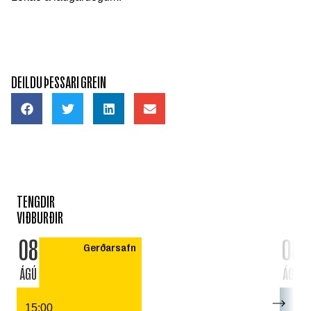
DEILDU ÞESSARI GREIN
TENGDIR
VIÐBURÐIR
08
08
Gerðarsafn
ÁGÚ
ÁGÚ
15:00