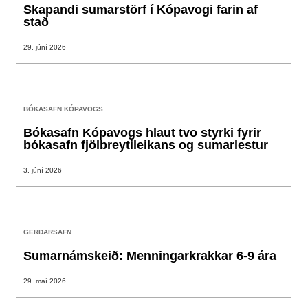
Skapandi sumarstörf í Kópavogi farin af
stað
29. júní 2026
BÓKASAFN KÓPAVOGS
Bókasafn Kópavogs hlaut tvo styrki fyrir
bókasafn fjölbreytileikans og sumarlestur
3. júní 2026
GERÐARSAFN
Sumarnámskeið: Menningarkrakkar 6-9 ára
29. maí 2026