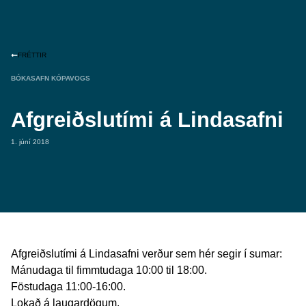
FRÉTTIR
BÓKASAFN KÓPAVOGS
Afgreiðslutími á Lindasafni
1. júní 2018
Afgreiðslutími á Lindasafni verður sem hér segir í sumar:
Mánudaga til fimmtudaga 10:00 til 18:00.
Föstudaga 11:00-16:00.
Lokað á laugardögum.