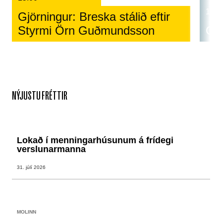
12:0
Gjörningur: Breska stálið eftir
Styrmi Örn Guðmundsson
Cos
NÝJUSTU FRÉTTIR
Lokað í menningarhúsunum á frídegi
verslunarmanna
31. júlí 2026
MOLINN