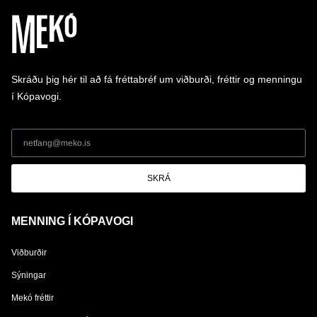
Skráðu þig hér til að fá fréttabréf um viðburði, fréttir og menningu
í Kópavogi.
SKRÁ
MENNING Í KÓPAVOGI
Viðburðir
Sýningar
Mekó fréttir