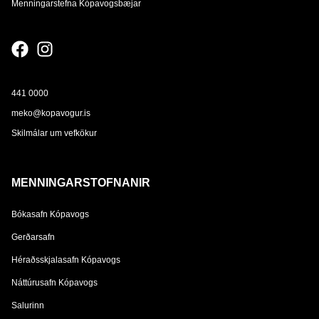
Menningarstefna Kópavogsbæjar
441 0000
meko@kopavogur.is
Skilmálar um vefkökur
MENNINGARSTOFNANIR
Bókasafn Kópavogs
Gerðarsafn
Héraðsskjalasafn Kópavogs
Náttúrusafn Kópavogs
Salurinn