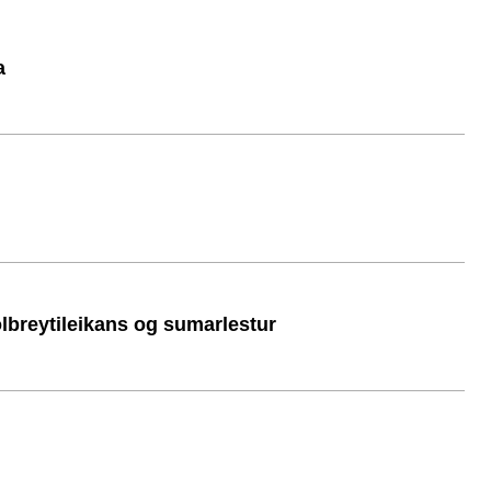
a
ölbreytileikans og sumarlestur