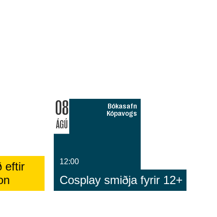
08
Bókasafn
Kópavogs
ÁGÚ
12:00
 eftir
on
Cosplay smiðja fyrir 12+