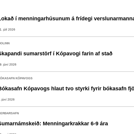
Lokað í menningarhúsunum á frídegi verslunarmann
1. júlí 2026
OLINN
Skapandi sumarstörf í Kópavogi farin af stað
9. júní 2026
ÓKASAFN KÓPAVOGS
Bókasafn Kópavogs hlaut tvo styrki fyrir bókasafn fj
. júní 2026
ERÐARSAFN
Sumarnámskeið: Menningarkrakkar 6-9 ára