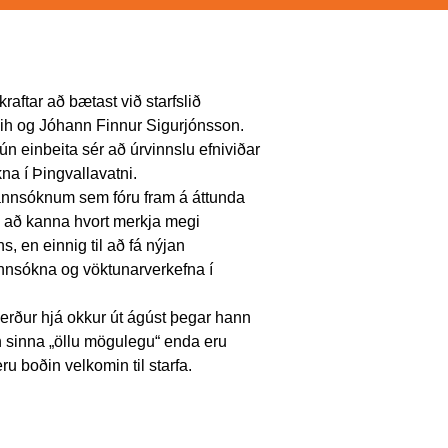
raftar að bætast við starfslið
bih og Jóhann Finnur Sigurjónsson.
ún einbeita sér að úrvinnslu efniviðar
a í Þingvallavatni.
annsóknum sem fóru fram á áttunda
nn að kanna hvort merkja megi
ns, en einnig til að fá nýjan
nsókna og vöktunarverkefna í
verður hjá okkur út ágúst þegar hann
un sinna „öllu mögulegu“ enda eru
eru boðin velkomin til starfa.