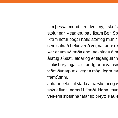
Um þessar mundir eru tveir nýjir starfsk
stofunnar. Þetta eru þau Ikram Ben S
Ikram hefur þegar hafið störf og mun h
sem safnað hefur verið vegna rannsókn
Þar er um að ræða endurtekningu á r
áratug síðustu aldar og er tilganguri
lífríkisbreytingar á strandgrunni vatnsi
viðmiðunarpunkt vegna mögulegra ran
framtíðinni.
Jóhann tekur til starfa á næstunni og 
snýr aftur til náms í líffræði. Hann m
verkefni stofunnar afar fjölbreytt. Þau 