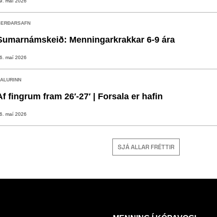
9. maí 2026
ERÐARSAFN
Sumarnámskeið: Menningarkrakkar 6-9 ára
6. maí 2026
ALURINN
Af fingrum fram 26′-27′ | Forsala er hafin
6. maí 2026
SJÁ ALLAR FRÉTTIR