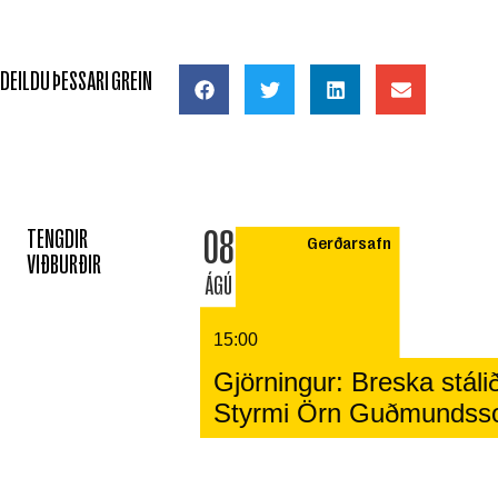
DEILDU ÞESSARI GREIN
08
TENGDIR
Gerðarsafn
VIÐBURÐIR
ÁGÚ
15:00
Gjörningur: Breska stálið
Styrmi Örn Guðmundss