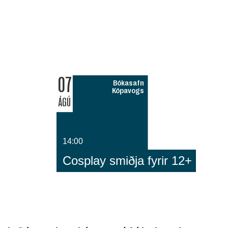
07
Bókasafn
Kópavogs
ÁGÚ
14:00
Cosplay smiðja fyrir 12+