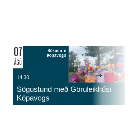
07
0
Bókasafn
Kópavogs
ÁGÚ
ÁG
14:30
1
Sögustund með Göruleikhúsi
G
Kópavogs
S