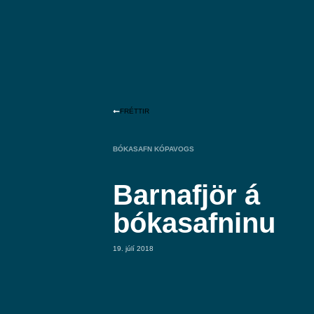
FRÉTTIR
BÓKASAFN KÓPAVOGS
Barnafjör á
bókasafninu
19. júlí 2018