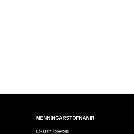
MENNINGARSTOFNANIR
Bókasafn Kópavogs