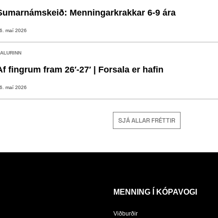
Sumarnámskeið: Menningarkrakkar 6-9 ára
6. maí 2026
ALURINN
Af fingrum fram 26′-27′ | Forsala er hafin
6. maí 2026
SJÁ ALLAR FRÉTTIR
MENNING Í KÓPAVOGI
Viðburðir