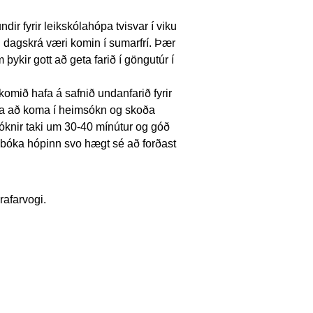
ir fyrir leikskólahópa tvisvar í viku
leg dagskrá væri komin í sumarfrí. Þær
þykir gott að geta farið í göngutúr í
mið hafa á safnið undanfarið fyrir
a að koma í heimsókn og skoða
óknir taki um 30-40 mínútur og góð
 bóka hópinn svo hægt sé að forðast
rafarvogi.