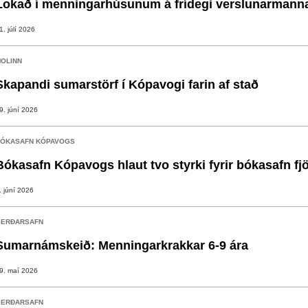
Lokað í menningarhúsunum á frídegi verslunarmann
1. júlí 2026
OLINN
Skapandi sumarstörf í Kópavogi farin af stað
9. júní 2026
ÓKASAFN KÓPAVOGS
Bókasafn Kópavogs hlaut tvo styrki fyrir bókasafn fj
. júní 2026
ERÐARSAFN
Sumarnámskeið: Menningarkrakkar 6-9 ára
9. maí 2026
ERÐARSAFN