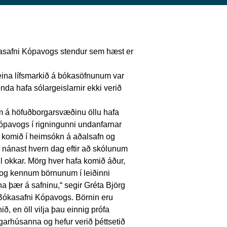
asafni Kópavogs stendur sem hæst er
eina lífsmarkið á bókasöfnunum var
da hafa sólargeislarnir ekki verið
m á höfuðborgarsvæðinu öllu hafa
Kópavogs í rigningunni undanfarnar
rn komið í heimsókn á aðalsafn og
 nánast hvern dag eftir að skólunum
il okkar. Mörg hver hafa komið áður,
 og kennum börnunum í leiðinni
 þær á safninu,“ segir Gréta Björg
 á Bókasafni Kópavogs. Börnin eru
 en öll vilja þau einnig prófa
arhúsanna og hefur verið þéttsetið