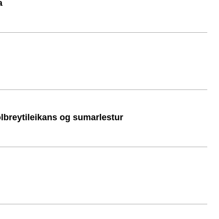
a
ölbreytileikans og sumarlestur