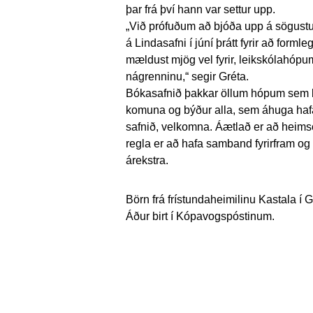
þar frá því hann var settur upp.
„Við prófuðum að bjóða upp á sögustund
á Lindasafni í júní þrátt fyrir að form
mældust mjög vel fyrir, leikskólahópum 
nágrenninu,“ segir Gréta.
Bókasafnið þakkar öllum hópum sem ko
komuna og býður alla, sem áhuga haf
safnið, velkomna. Áætlað er að heims
regla er að hafa samband fyrirfram og
árekstra.
Börn frá frístundaheimilinu Kastala í G
Áður birt í Kópavogspóstinum.