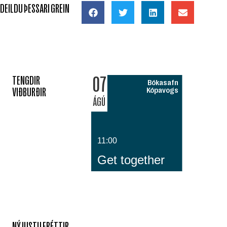
DEILDU ÞESSARI GREIN
07
TENGDIR
Bókasafn
VIÐBURÐIR
Kópavogs
ÁGÚ
11:00
Get together
NÝJUSTU FRÉTTIR