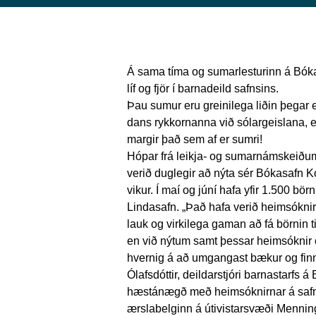
Á sama tíma og sumarlesturinn á Bók
líf og fjör í barnadeild safnsins.
Þau sumur eru greinilega liðin þegar 
dans rykkornanna við sólargeislana, en
margir það sem af er sumri!
Hópar frá leikja- og sumarnámskeiðu
verið duglegir að nýta sér Bókasafn 
vikur. Í maí og júní hafa yfir 1.500 bö
Lindasafn. „Það hafa verið heimsóknir
lauk og virkilega gaman að fá börnin t
en við nýtum samt þessar heimsóknir
hvernig á að umgangast bækur og finna
Ólafsdóttir, deildarstjóri barnastarfs
hæstánægð með heimsóknirnar á safnið,
ærslabelginn á útivistarsvæði Menning