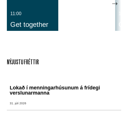
11:00
14:0
Get together
Cos
NÝJUSTU FRÉTTIR
Lokað í menningarhúsunum á frídegi
verslunarmanna
31. júlí 2026