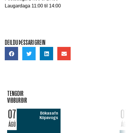
Laugardaga 11:00 til 14:00
DEILDU ÞESSARI GREIN
TENGDIR
VIÐBURÐIR
07
07
Bókasafn
Kópavogs
ÁGÚ
ÁGÚ