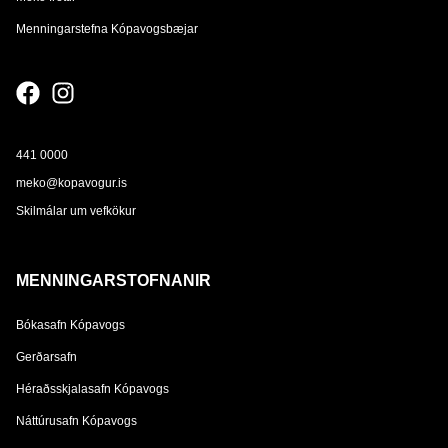
Menningarstefna Kópavogsbæjar
441 0000
meko@kopavogur.is
Skilmálar um vefkökur
MENNINGARSTOFNANIR
Bókasafn Kópavogs
Gerðarsafn
Héraðsskjalasafn Kópavogs
Náttúrusafn Kópavogs