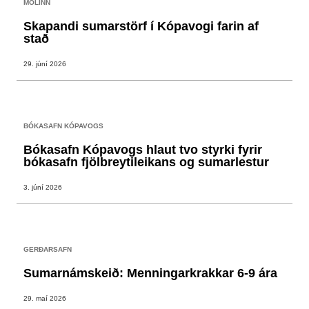
MOLINN
Skapandi sumarstörf í Kópavogi farin af
stað
29. júní 2026
BÓKASAFN KÓPAVOGS
Bókasafn Kópavogs hlaut tvo styrki fyrir
bókasafn fjölbreytileikans og sumarlestur
3. júní 2026
GERÐARSAFN
Sumarnámskeið: Menningarkrakkar 6-9 ára
29. maí 2026