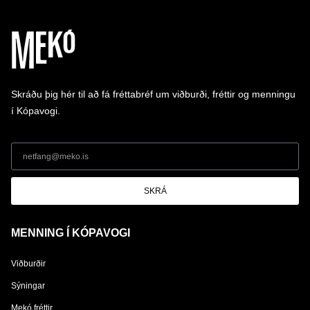
Skráðu þig hér til að fá fréttabréf um viðburði, fréttir og menningu
í Kópavogi.
SKRÁ
MENNING Í KÓPAVOGI
Viðburðir
Sýningar
Mekó fréttir