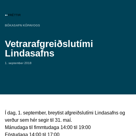
FRÉTTIR
BÓKASAFN KÓPAVOGS
Vetrarafgreiðslutími
Lindasafns
1. september 2018
Í dag, 1. september, breytist afgreiðslutími Lindasafns og
verður sem hér segir til 31. maí.
Mánudaga til fimmtudaga 14:00 til 19:00
Föstudaga 14:00 til 17:00