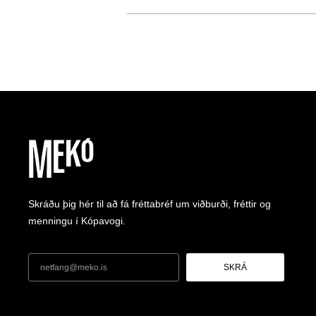
Skráðu þig hér til að fá fréttabréf um viðburði, fréttir og
menningu í Kópavogi.
SKRÁ