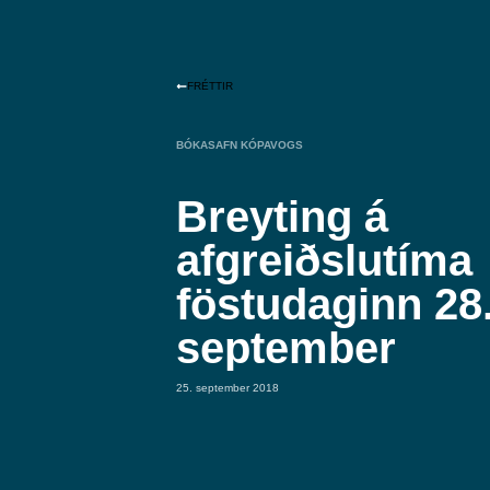
FRÉTTIR
BÓKASAFN KÓPAVOGS
Breyting á
afgreiðslutíma
föstudaginn 28
september
25. september 2018