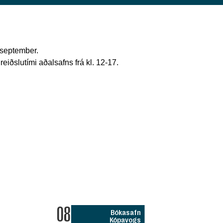
 september.
iðslutími aðalsafns frá kl. 12-17.
08
Bókasafn
Kópavogs