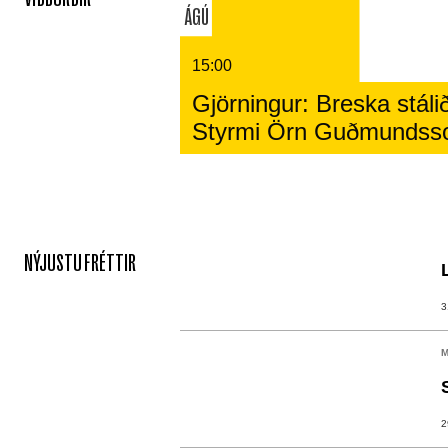
ÁGÚ
15:00
Gjörningur: Breska stálið
Styrmi Örn Guðmundss
NÝJUSTU FRÉTTIR
3
M
2