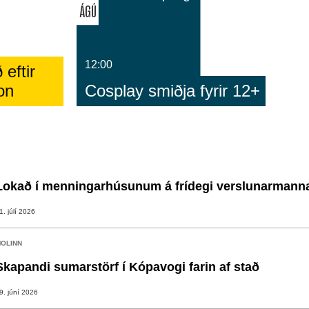
ÁGÚ
12:00
 eftir
on
Cosplay smiðja fyrir 12+
Lokað í menningarhúsunum á frídegi verslunarmann
1. júlí 2026
OLINN
Skapandi sumarstörf í Kópavogi farin af stað
9. júní 2026