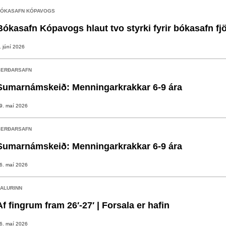
ÓKASAFN KÓPAVOGS
Bókasafn Kópavogs hlaut tvo styrki fyrir bókasafn fj
. júní 2026
ERÐARSAFN
Sumarnámskeið: Menningarkrakkar 6-9 ára
9. maí 2026
ERÐARSAFN
Sumarnámskeið: Menningarkrakkar 6-9 ára
6. maí 2026
ALURINN
Af fingrum fram 26′-27′ | Forsala er hafin
6. maí 2026