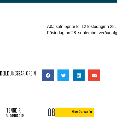
Aðalsafn opnar kl. 12 föstudaginn 28.
Föstudaginn 28. september verður afgre
DEILDU ÞESSARI GREIN
08
TENGDIR
Gerðarsafn
VIÐBURÐIR