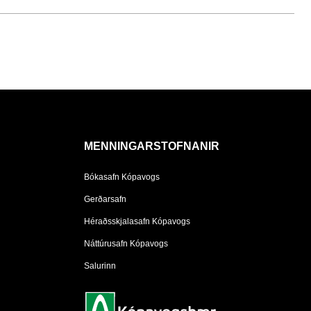
MENNINGARSTOFNANIR
Bókasafn Kópavogs
Gerðarsafn
Héraðsskjalasafn Kópavogs
Náttúrusafn Kópavogs
Salurinn