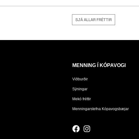
SJÁ ALLAR FRÉTTIR
MENNING Í KÓPAVOGI
Viðburðir
Sýningar
Mekó fréttir
Menningarstefna Kópavogsbæjar