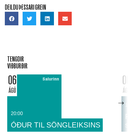
DEILDU ÞESSARI GREIN
TENGDIR
VIÐBURÐIR
06
06
Salurinn
ÁGÚ
ÁGÚ
14:0
20:00
Fat
ÓÐUR TIL SÖNGLEIKSINS
sa