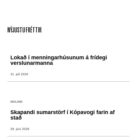
NÝJUSTU FRÉTTIR
Lokað í menningarhúsunum á frídegi
verslunarmanna
31. júlí 2026
MOLINN
Skapandi sumarstörf í Kópavogi farin af
stað
29. júní 2026