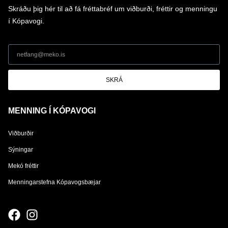
Skráðu þig hér til að fá fréttabréf um viðburði, fréttir og menningu
í Kópavogi.
SKRÁ
MENNING Í KÓPAVOGI
Viðburðir
Sýningar
Mekó fréttir
Menningarstefna Kópavogsbæjar