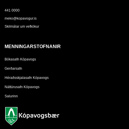
441 0000
meko@kopavogur.is
Skilmálar um vefkökur
MENNINGARSTOFNANIR
Bókasafn Kópavogs
Gerðarsafn
Héraðsskjalasafn Kópavogs
Náttúrusafn Kópavogs
Salurinn