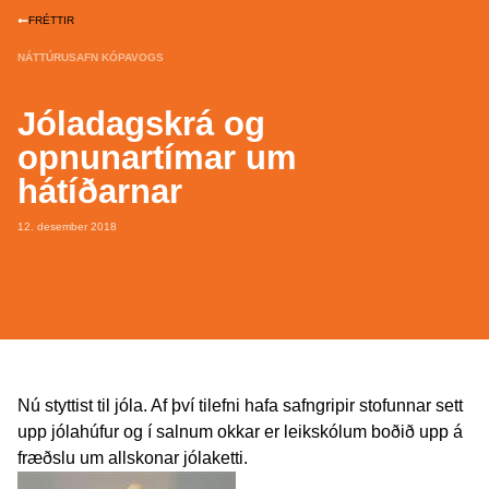
FRÉTTIR
NÁTTÚRUSAFN KÓPAVOGS
Jóladagskrá og
opnunartímar um
hátíðarnar
12. desember 2018
Nú styttist til jóla. Af því tilefni hafa safngripir stofunnar sett
upp jólahúfur og í salnum okkar er leikskólum boðið upp á
fræðslu um allskonar jólaketti.