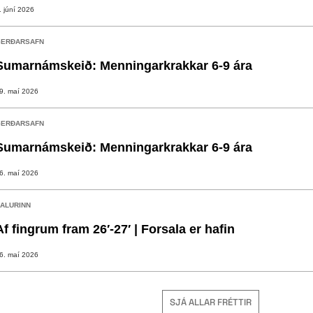
. júní 2026
ERÐARSAFN
Sumarnámskeið: Menningarkrakkar 6-9 ára
9. maí 2026
ERÐARSAFN
Sumarnámskeið: Menningarkrakkar 6-9 ára
6. maí 2026
ALURINN
Af fingrum fram 26′-27′ | Forsala er hafin
6. maí 2026
SJÁ ALLAR FRÉTTIR