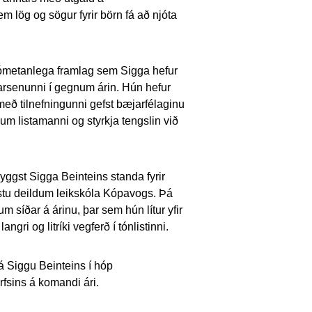
m lög og sögur fyrir börn fá að njóta
ð ómetanlega framlag sem Sigga hefur
arsenunni í gegnum árin. Hún hefur
með tilnefningunni gefst bæjarfélaginu
kum listamanni og styrkja tengslin við
yggst Sigga Beinteins standa fyrir
fstu deildum leikskóla Kópavogs. Þá
um síðar á árinu, þar sem hún lítur yfir
ngri og litríki vegferð í tónlistinni.
á Siggu Beinteins í hóp
rfsins á komandi ári.