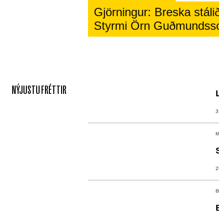
Gjörningur: Breska stálið
Styrmi Örn Guðmundss
NÝJUSTU FRÉTTIR
3
M
2
B