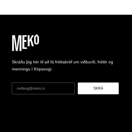
Skráðu þig hér til að fá fréttabréf um viðburði, fréttir og
menningu í Kópavogi.
SKRÁ