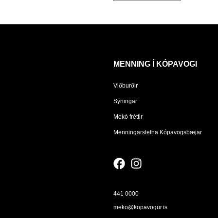
MENNING Í KÓPAVOGI
Viðburðir
Sýningar
Mekó fréttir
Menningarstefna Kópavogsbæjar
441 0000
meko@kopavogur.is