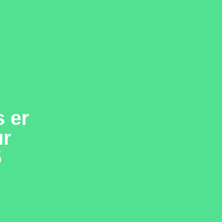
s er
ur
5