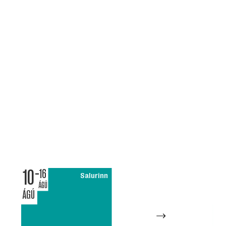
10
11
16
Salurinn
ÁGÚ
ÁGÚ
ÁGÚ