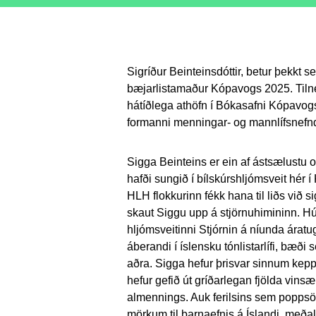
Sigríður Beinteinsdóttir, betur þekkt 
bæjarlistamaður Kópavogs 2025. Tilnef
hátíðlega athöfn í Bókasafni Kópavogs
formanni menningar- og mannlífsnefnd
Sigga Beinteins er ein af ástsælustu 
hafði sungið í bílskúrshljómsveit hér í
HLH flokkurinn fékk hana til liðs við si
skaut Siggu upp á stjörnuhimininn. Hú
hljómsveitinni Stjórnin á níunda árat
áberandi í íslensku tónlistarlífi, bæði
aðra. Sigga hefur þrisvar sinnum keppt
hefur gefið út gríðarlegan fjölda vinsæl
almennings. Auk ferilsins sem poppsön
mörkum til barnaefnis á Íslandi, meða