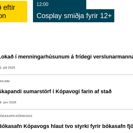
12:00
 eftir
on
Cosplay smiðja fyrir 12+
Lokað í menningarhúsunum á frídegi verslunarmann
1. júlí 2026
OLINN
Skapandi sumarstörf í Kópavogi farin af stað
9. júní 2026
ÓKASAFN KÓPAVOGS
Bókasafn Kópavogs hlaut tvo styrki fyrir bókasafn fj