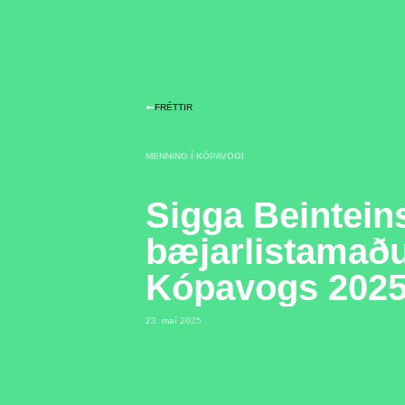
FRÉTTIR
MENNING Í KÓPAVOGI
Sigga Beintein
bæjarlistamað
Kópavogs 202
23. maí 2025