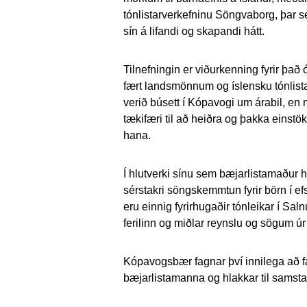
tónlistarverkefninu Söngvaborg, þar se
sín á lifandi og skapandi hátt.
Tilnefningin er viðurkenning fyrir þa
fært landsmönnum og íslensku tónlist
verið búsett í Kópavogi um árabil, en 
tækifæri til að heiðra og þakka einstö
hana.
Í hlutverki sínu sem bæjarlistamaður h
sérstakri söngskemmtun fyrir börn í e
eru einnig fyrirhugaðir tónleikar í Saln
ferilinn og miðlar reynslu og sögum úr la
Kópavogsbær fagnar því innilega að f
bæjarlistamanna og hlakkar til samsta