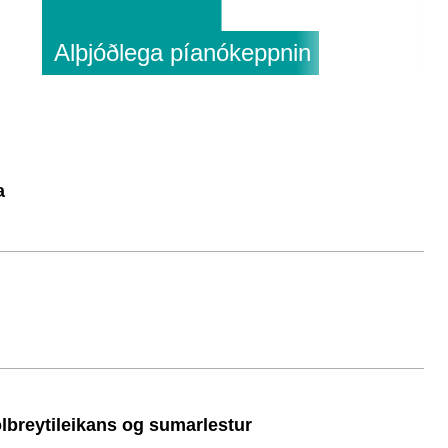
1
Alþjóðlega píanókeppnin
S
a
ölbreytileikans og sumarlestur