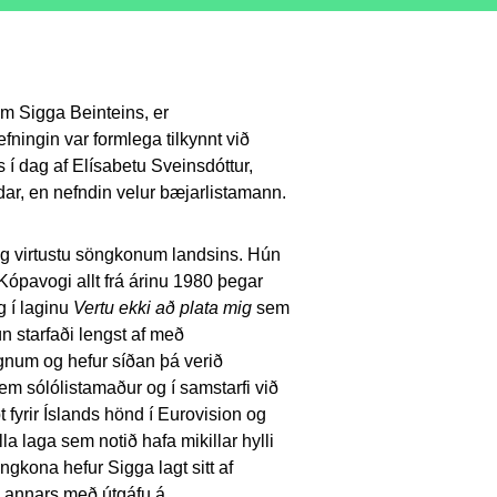
sem Sigga Beinteins, er
ningin var formlega tilkynnt við
 í dag af Elísabetu Sveinsdóttur,
ar, en nefndin velur bæjarlistamann.
og virtustu söngkonum landsins. Hún
 Kópavogi allt frá árinu 1980 þegar
g í laginu
Vertu ekki að plata mig
sem
n starfaði lengst af með
ugnum og hefur síðan þá verið
 sem sólólistamaður og í samstarfi við
 fyrir Íslands hönd í Eurovision og
la laga sem notið hafa mikillar hylli
gkona hefur Sigga lagt sitt af
l annars með útgáfu á