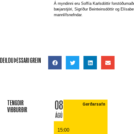
Á myndinni eru Soffía Karlsdóttir forstöðumað
bæjarstjóri, Sigríður Beinteinsdóttir og Elísab
mannlífsnefndar.
DEILDU ÞESSARI GREIN
08
TENGDIR
Gerðarsafn
VIÐBURÐIR
ÁGÚ
15:00