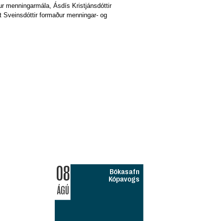
ur menningarmála, Ásdís Kristjánsdóttir
et Sveinsdóttir formaður menningar- og
08
Bókasafn
Kópavogs
ÁGÚ